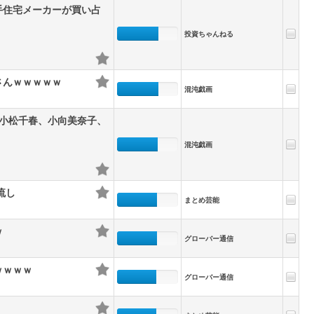
手住宅メーカーが買い占
投資ちゃんねる
さんｗｗｗｗｗ
混沌戯画
、小松千春、小向美奈子、
混沌戯画
流し
まとめ芸能
ｗ
グローバー通信
ｗｗｗｗ
グローバー通信