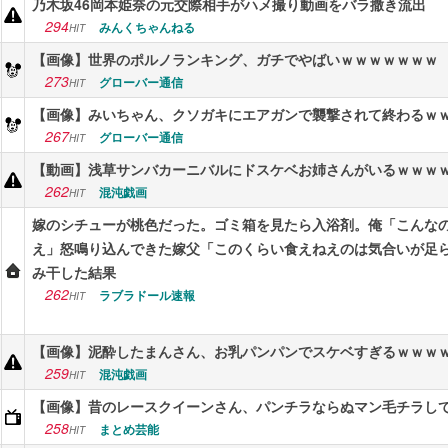
乃木坂46岡本姫奈の元交際相手がハメ撮り動画をバラ撒き流出
294
みんくちゃんねる
HIT
【画像】世界のポルノランキング、ガチでやばいｗｗｗｗｗｗｗ
273
グローバー通信
HIT
【画像】みいちゃん、クソガキにエアガンで襲撃されて終わるｗ
267
グローバー通信
HIT
【動画】浅草サンバカーニバルにドスケベお姉さんがいるｗｗｗ
262
混沌戯画
HIT
嫁のシチューが桃色だった。ゴミ箱を見たら入浴剤。俺「こんな
え」怒鳴り込んできた嫁父「このくらい食えねえのは気合いが足
み干した結果
262
ラブラドール速報
HIT
【画像】泥酔したまんさん、お乳パンパンでスケベすぎるｗｗｗ
259
混沌戯画
HIT
【画像】昔のレースクイーンさん、パンチラならぬマン毛チラし
258
まとめ芸能
HIT