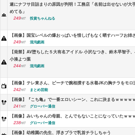
遂にナフサ目詰まりの原因が判明！工務店「名前は出せないが大
めてる」
249
投資ちゃんねる
HIT
【画像】国宝レベルの爆おっぱいを惜しげもなく晒すハーフお姉
249
混沌戯画
HIT
【発禁】AV堕ちした５大有名アイドル 小沢なつき、鈴木早智子
小湊よつ葉
244
混沌戯画
HIT
【画像】テレ東さん、ビーチで腕相撲する水着JKの胸チラをモロ
242
まとめ芸能
HIT
【画像】『こち亀』で一番エロいシーン、これに決まるｗｗｗｗ
241
グローバー通信
HIT
【画像】みいちゃんの母親、とんでもないことになっていたｗｗ
238
グローバー通信
HIT
【画像】幼稚園の先生、浮きブラで乳首チラしちゃう