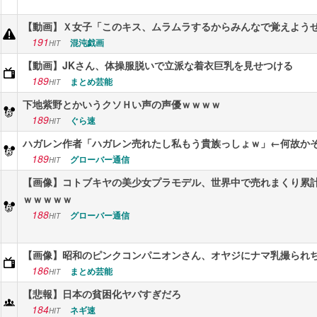
【動画】Ｘ女子「このキス、ムラムラするからみんなで覚えよう
191
混沌戯画
HIT
【動画】JKさん、体操服脱いで立派な着衣巨乳を見せつける
189
まとめ芸能
HIT
下地紫野とかいうクソＨい声の声優ｗｗｗｗ
189
ぐら速
HIT
ハガレン作者「ハガレン売れたし私もう貴族っしょｗ」←何故か
189
グローバー通信
HIT
【画像】コトブキヤの美少女プラモデル、世界中で売れまくり累計
ｗｗｗｗｗ
188
グローバー通信
HIT
【画像】昭和のピンクコンパニオンさん、オヤジにナマ乳撮られ
186
まとめ芸能
HIT
【悲報】日本の貧困化ヤバすぎだろ
184
ネギ速
HIT