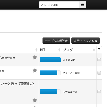
テーブル表示設定
表示フィルタ ＯＮ
HIT
ブログ
wwwww
ぶる速-VIP
ｗｗ
グローバー通信
またーと思って熟読した
モナニュース