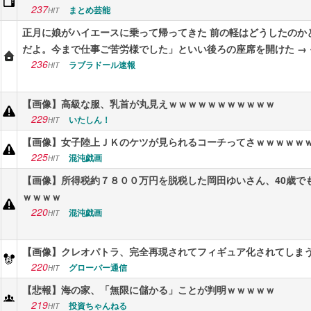
237
まとめ芸能
HIT
正月に娘がハイエースに乗って帰ってきた 前の軽はどうしたのか
だよ。今まで仕事ご苦労様でした」といい後ろの座席を開けた →
236
ラブラドール速報
HIT
【画像】高級な服、乳首が丸見えｗｗｗｗｗｗｗｗｗｗｗ
229
いたしん！
HIT
【画像】女子陸上ＪＫのケツが見られるコーチってさｗｗｗｗｗ
225
混沌戯画
HIT
【画像】所得税約７８００万円を脱税した岡田ゆいさん、40歳で
ｗｗｗｗ
220
混沌戯画
HIT
【画像】クレオパトラ、完全再現されてフィギュア化されてしま
220
グローバー通信
HIT
【悲報】海の家、「無限に儲かる」ことが判明ｗｗｗｗｗ
219
投資ちゃんねる
HIT