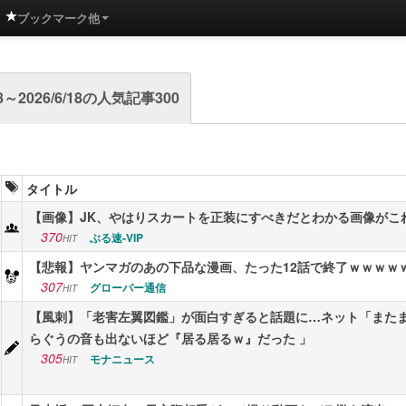
ブックマーク他
/18～2026/6/18の人気記事300
タイトル
【画像】JK、やはりスカートを正装にすべきだとわかる画像がこれ
370
ぶる速-VIP
HIT
【悲報】ヤンマガのあの下品な漫画、たった12話で終了ｗｗｗｗ
307
グローバー通信
HIT
【風刺】「老害左翼図鑑」が面白すぎると話題に…ネット「また
らぐうの音も出ないほど『居る居るｗ』だった 」
305
モナニュース
HIT