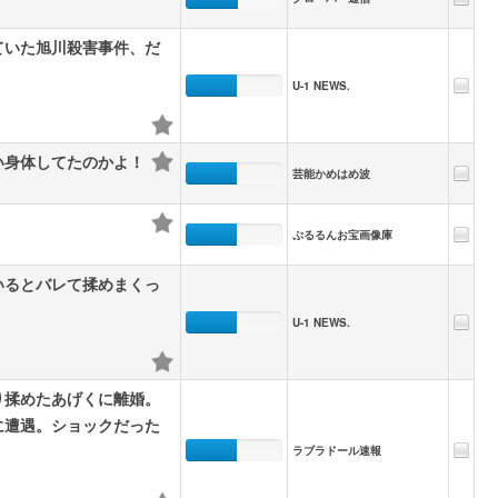
ていた旭川殺害事件、だ
U-1 NEWS.
い身体してたのかよ！
芸能かめはめ波
ぷるるんお宝画像庫
いるとバレて揉めまくっ
U-1 NEWS.
り揉めたあげくに離婚。
に遭遇。ショックだった
ラブラドール速報