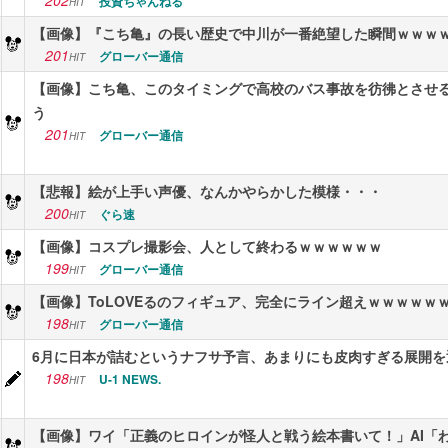
202
投資ちゃんねる
HIT
【画像】『こち亀』の長い歴史で中川が一番絶望した瞬間ｗｗｗ
201
グローバー通信
HIT
【画像】こち亀、このタイミングで高校のバス事故を彷彿とさせ
う
201
グローバー通信
HIT
【悲報】絵が上手い声優、なんかやらかした模様・・・
200
ぐら速
HIT
【画像】コスプレ撮影会、人として終わるｗｗｗｗｗｗ
199
グローバー通信
HIT
【画像】ToLOVEるのフィギュア、完全にライン超えｗｗｗｗｗ
198
グローバー通信
HIT
6月に日本が詰むというナフサ予言、あまりにも皮肉すぎる展開を
198
U-1 NEWS.
HIT
【画像】ワイ「正義のヒロインが怪人と戦う絵本書いて！」AI「