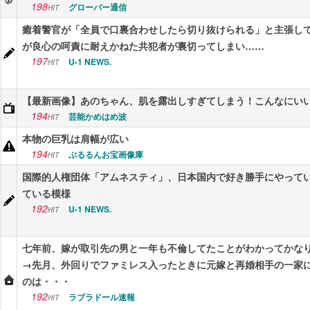
198
グローバー通信
HIT
癒着警官が「全員で口裏合わせしたら切り抜けられる」と主張し
が良心の呵責に耐えかねた共犯者が裏切ってしまい……
197
U-1 NEWS.
HIT
【最新画像】あのちゃん、肌を露出しすぎてしまう！こんなにい
194
芸能かめはめ波
HIT
本物の巨乳は肩幅が広い
194
ぷるるんお宝画像庫
HIT
国際的人権団体「アムネスティ」、日本国内で好き勝手にやって
ている模様
192
U-1 NEWS.
HIT
七年前、嫁が取引先の男と一年も不倫してたことがわかってかな
→先月、外回りでファミレス入ったときに元嫁と再婚相手の一家
のは・・・
192
ラブラドール速報
HIT