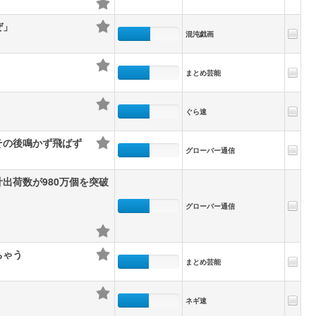
ぜ」
混沌戯画
まとめ芸能
ぐら速
その後鳴かず飛ばず
グローバー通信
出荷数が980万個を突破
グローバー通信
ちゃう
まとめ芸能
ネギ速