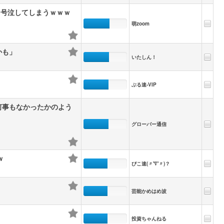
て号泣してしまうｗｗｗ
萌zoom
かも」
いたしん！
ぶる速-VIP
何事もなかったかのよう
グローバー通信
ｗ
ぴこ速(〃'∇'〃)？
！
芸能かめはめ波
投資ちゃんねる