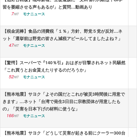
習を萎縮させる声もあるが」と質問…動画あり
7
モナニュース
HIT
【税金泥棒】食品の消費税「１％」方針、野党５党が反対…ネ
ット「選挙前は野党の皆さん減税アピールしてましたよね？」
47
モナニュース
HIT
【驚愕】スーパーで『140％引』おはぎが目撃されネット民騒然
「これ買うとお金貰えたりするのだろうか」
52
モナニュース
HIT
【熊本地震】サヨク「よその国だとこれが被災3時間後に用意で
きます」…ネット「台湾で発生3日目に宗教団体が用意したも
の」「災害を日本下げの材料に使うな」
166
モナニュース
HIT
【熊本地震】サヨク「どうして災害が起きる前にクーラー300台