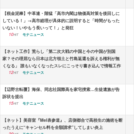
【税金泥棒】中革連・階猛「高市内閣は物価高対策を後回しに
している！」→高市総理が具体的に説明すると「時間がもった
いない！いやもう長いって！」と発狂
10
モナニュース
HIT
【ネット工作】荒らし「第二次大戦の中国と今の中国が別国
家？その理屈なら日本は北方領土と竹島返還を訴える権利が無
くなる」 誰もいなくなったスレにこっそり書き込んで情報工作
12
モナニュース
HIT
【辺野古転覆】海保、同志社国際高を家宅捜索…生徒遺族が告
訴状を提出
15
モナニュース
HIT
【ネット】美容室『Mel表参道』、店側都合で高校生の施術を断
ったうえに“キャンセル料を全額請求”してしまい炎上
20