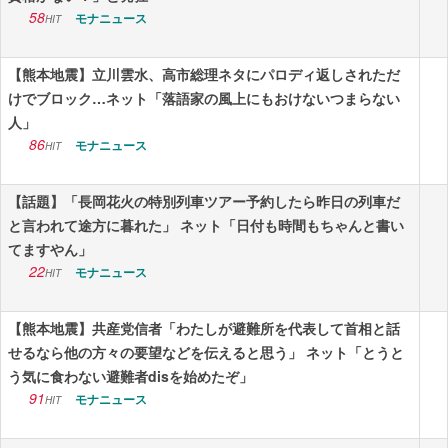
58
モナニュース
HIT
【熊本地震】立川雲水、高市総理ネタにパロディ返しされただ
けでブロック…ネット「落語家の風上にもおけないつまらない
人」
86
モナニュース
HIT
【話題】「長岡花火の特別列車ツアー予約したら昨日の列車だ
と言われて途方に暮れた」 ネット「日付も時間もちゃんと書い
てますやん」
22
モナニュース
HIT
【熊本地震】共産党信者「わたしが避難所を代表して首相と話
せるなら他の方々の要望などを伝えると思う」 ネット「とうと
う気に食わない避難者disを始めたぞ」
91
モナニュース
HIT