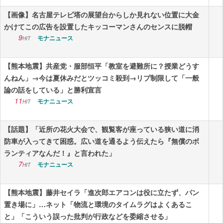
【画像】名古屋テレビ塔の展望台からしか見れない位置に大金
かけてこの広告を設置したキッコーマンさんのセンスに脱帽
9
モナニュース
HIT
【熊本地震】共産党・服部恒平「教室を避難所に？授業どうす
んねん」→今は夏休みだとツッコミ殺到→リプ制限して「一般
論の話をしている」と勝利宣言
11
モナニュース
HIT
【話題】「近所の花火大会で、観覧客が座っている狭い道に消
防車が入ってきて困惑。広い道を通るよう伝えたら『無償のボ
ランティアなんだ！』と言われた」
7
モナニュース
HIT
【熊本地震】藤井セイラ「進次郎エアコンは役に立たず、パン
置き場に」…ネット「物流と環境のタイムラグはよくあるこ
と」「こういう誤った批判が行政などを委縮させる」