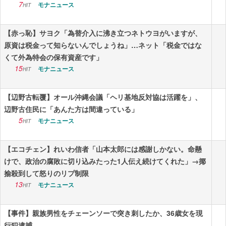
7
モナニュース
HIT
【赤っ恥】サヨク「為替介入に沸き立つネトウヨがいますが、
原資は税金って知らないんでしょうね」…ネット「税金ではな
くて外為特会の保有資産です」
15
モナニュース
HIT
【辺野古転覆】オール沖縄会議「ヘリ基地反対協は活躍を」、
辺野古住民に「あんた方は間違っている」
5
モナニュース
HIT
【エコチェン】れいわ信者「山本太郎には感謝しかない。命懸
けで、政治の腐敗に切り込みたった1人伝え続けてくれた」→揶
揄殺到して怒りのリプ制限
13
モナニュース
HIT
【事件】親族男性をチェーンソーで突き刺したか、36歳女を現
行犯逮捕