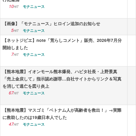
10
モナニュース
HIT
【画像】「モナニュース」ヒロイン追加のお知らせ
5
モナニュース
HIT
【ネットジビエ】note「荒らしコメント」販売、2026年7月分
開始しました
7
モナニュース
HIT
【熊本地震】イオンモール熊本爆発、ハビタ社長・上野景真
「売上金戻して」指示認め謝罪…自社サイトからリンク＆写真
を消して逃亡を図り炎上
67
モナニュース
HIT
【熊本地震】マスゴミ「ベトナム人が高齢者を救出！」→実際
に救助したのは19歳日本人でした
47
モナニュース
HIT