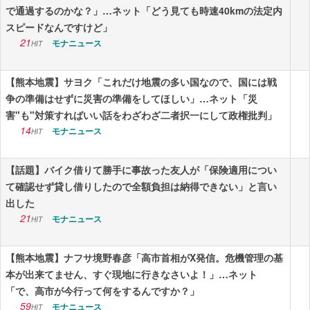
で通過するのかな？」…ネット「どう見ても時速40kmの法定内
スピードなんですけど」
21
モナニュース
HIT
【熊本地震】サヨク「これだけ地震の多い国なので、国には戦
争の準備はせずに災害の準備をしてほしい」…ネット「災
害"も"対策すればいい話をわざわざ二者択一にして政権批判」
14
モナニュース
HIT
【話題】バイク借りて勝手に事故った友人が「保険適用につい
て確認せず貸し借りしたので全額負担は納得できない」と言い
出した
21
モナニュース
HIT
【熊本地震】ナフサ境野春彦「高市首相がX発信。危機管理の基
本が出来てません、すぐ現地に行きなさいよ！」…ネット
「で、高市が今行って何をするんですか？」
59
モナニュース
HIT