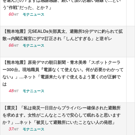
を選んだの？まずは感謝感謝、続いて涙のお願い路線で…とい
う“作戦”だった、とか？」
60
モナニュース
HIT
【熊本地震】元SEALDs矢部真太、避難所3分デマに釣られて拡
散→内閣広報官にデマ訂正され「しんどすぎる」と逆ギレ
66
モナニュース
HIT
【熊本地震】原発デマの朝日新聞・青木美希「スポットクーラ
ー300台。現地職員『電源なくて使えない。何が必要かわかって
ない』」…ネット「電源来たらすぐ使えるよう置くのが正解で
は
48
モナニュース
HIT
【震災】「私は発災一日目からプライバシー確保された避難所
を求めます。女性がこんなところで安心して眠れると思います
か？」…ネット「被災して避難所にいたことない人の発想」
37
モナニュース
HIT