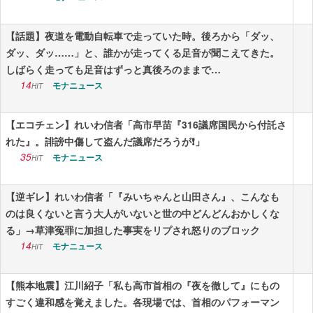
【話題】夜道を電動自転車で走っていた時。後ろから「ダッ、
ダッ、ダッ……」と、誰かが走ってくる足音が聞こえてきた。
しばらく走っても足音はずっと真後ろのままで…
14
モナニュース
HIT
【エコチェン】れいわ信者「高市早苗『316議席国民から付託さ
れた』。誹謗中傷して盗んだ議席だろうが❗️」
35
モナニュース
HIT
【逆ギレ】れいわ信者「『みいちゃんと山田さん』、こんなも
のは良くないと言う大人がいないと世の中どんどんおかしくな
る」→草津冤罪に加担した事実をリプされ怒りのブロック
14
モナニュース
HIT
【熊本地震】江川紹子「私も高市首相の『夜を徹して』にもの
すごく違和感を覚えました。各現場では、首相のパフォーマン