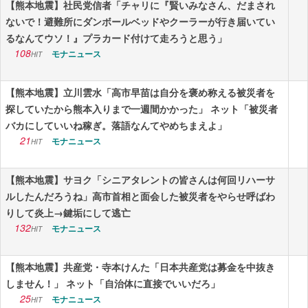
【熊本地震】社民党信者「チャリに『賢いみなさん、だまされ
ないで！避難所にダンボールベッドやクーラーが行き届いてい
るなんてウソ！』プラカード付けて走ろうと思う」
108
モナニュース
HIT
【熊本地震】立川雲水「高市早苗は自分を褒め称える被災者を
探していたから熊本入りまで一週間かかった」 ネット「被災者
バカにしていいね稼ぎ。落語なんてやめちまえよ」
21
モナニュース
HIT
【熊本地震】サヨク「シニアタレントの皆さんは何回リハーサ
ルしたんだろうね」高市首相と面会した被災者をやらせ呼ばわ
りして炎上→鍵垢にして逃亡
132
モナニュース
HIT
【熊本地震】共産党・寺本けんた「日本共産党は募金を中抜き
しません！」 ネット「自治体に直接でいいだろ」
25
モナニュース
HIT