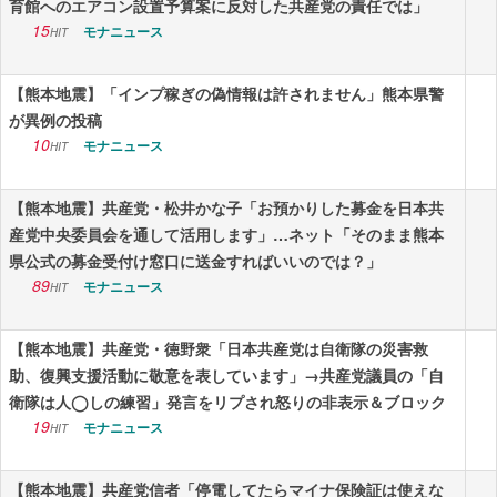
育館へのエアコン設置予算案に反対した共産党の責任では」
15
モナニュース
HIT
【熊本地震】「インプ稼ぎの偽情報は許されません」熊本県警
が異例の投稿
10
モナニュース
HIT
【熊本地震】共産党・松井かな子「お預かりした募金を日本共
産党中央委員会を通して活用します」…ネット「そのまま熊本
県公式の募金受付け窓口に送金すればいいのでは？」
89
モナニュース
HIT
【熊本地震】共産党・徳野衆「日本共産党は自衛隊の災害救
助、復興支援活動に敬意を表しています」→共産党議員の「自
衛隊は人◯しの練習」発言をリプされ怒りの非表示＆ブロック
19
モナニュース
HIT
【熊本地震】共産党信者「停電してたらマイナ保険証は使えな