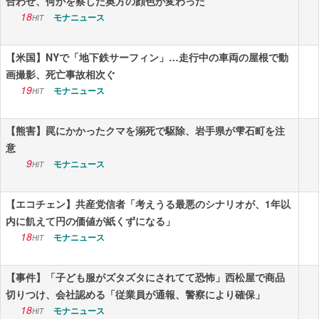
合わせ、何かを察した奥方の顔色が変わった
18
モナニュース
HIT
【米国】NYで「地下鉄サーフィン」…走行中の車両の屋根で動
画撮影、死亡事故相次ぐ
19
モナニュース
HIT
【熊害】罠にかかったクマを溺死で駆除、岩手県が雫石町を注
意
9
モナニュース
HIT
【エコチェン】共産党信者「考えうる最悪のシナリオが、1年以
内に飢えて円の価値が紙くずになる」
18
モナニュース
HIT
【事件】「子ども服がズタズタにされてて恐怖」西松屋で商品
切りつけ、会社認める「従業員が通報、警察により確保」
18
モナニュース
HIT