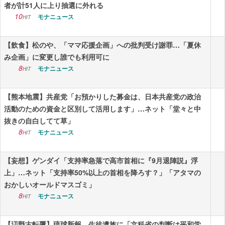
者が計51人に上り抽選に外れる
10
モナニュース
HIT
【飲食】松のや、「ママ応援企画」への批判受け謝罪…「夏休
み企画」に変更し誰でも利用可に
8
モナニュース
HIT
【熊本地震】共産党「お預かりした募金は、日本共産党の政治
活動のための資金と区別して活用します」…ネット「堂々と中
抜きの自白してて草」
8
モナニュース
HIT
【妄想】ゲンダイ「支持率急落で高市首相に『9月退陣説』浮
上」…ネット「支持率50%以上の首相を降ろす？」「アタマの
おかしいオールドマスゴミ」
8
モナニュース
HIT
【辺野古転覆】琉球新報、生徒遺族に「文科省の判断は平和学