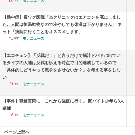
モナニュース
HIT
【熱中症】反ワク医院「当クリニックはエアコンを廃止しまし
た。人間は恒温動物なので冷やしても体温は下がりません」 ネ
ット「病院に行くことをオススメします」
15
モナニュース
HIT
【エコチェン】「反戦だ！」と言うだけで脳汁ドバドバ出てい
るタイプの人達は反戦を訴える時点で目的達成しているので
「具体的にどうやって戦争をさせないか？」を考える事をしな
い
11
モナニュース
HIT
【事件】職務質問に「これから強盗に行く」 闇バイト少年ら3人
逮捕
6
モナニュース
HIT
ページ上部へ