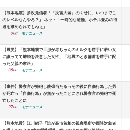
【熊本地震】参政党信者「『災害大国』のくせに、いつまでこ
のレベルなんやろ？」 ネット「一時的な避難。ホテル並みの待
遇を求められてもねぇ」
9
モナニュース
HIT
【震災】「熊本地震で旦那が赤ちゃんのミルクを勝手に若い女
に譲ってて離婚を決意した女性」「地震のとき備蓄を勝手に配
った父親の末路」
35
モナニュース
HIT
【事件】警察官が発砲し銃弾当たる→その後に自傷行為した男
が死亡→「自傷行為」が無かったことにされ警察官の発砲で死
亡したことに
27
モナニュース
HIT
【熊本地震】江川紹子「誰が高市首相の視察場所や面談対象者