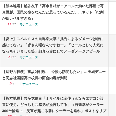
【熊本地震】毬谷友子「高市首相がエアコンの効いた部屋で写
真撮影。国民の命をなんだと思っているんだ」…ネット「批判
が低レベルすぎる」
11
モナニュース
HIT
【炎上】スペルミスの自称京大卒「批判によるダメージは特に
感じてない」「皆さん暇なんですねー」「ヒールとして人気に
なっちゃいました笑」顔真っ赤にしてノーダメージアピール
26
モナニュース
HIT
【辺野古転覆】事故2日後に「今後も訪問したい」…玉城デニー
と同志社国際高の校長の面会内容が判明
9
モナニュース
HIT
【熊本地震】共産党信者「ミサイルに金使うんならエアコン設
置に使え。どっちも共感党が提言してる」→自衛隊がクーラー
300台輸送→「災害が起こる前にクーラーを送れ」ポストをリプ