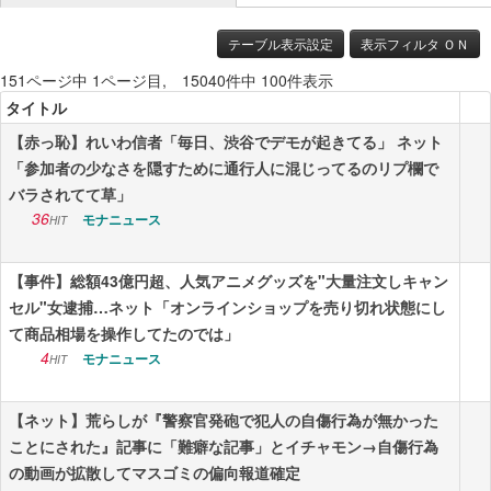
ニュース
テーブル表示設定
表示フィルタ ＯＮ
151ページ中 1ページ目, 15040件中 100件表示
エンタメ
タイトル
スポーツ
【赤っ恥】れいわ信者「毎日、渋谷でデモが起きてる」 ネット
「参加者の少なさを隠すために通行人に混じってるのリプ欄で
漫画・アニメ
バラされてて草」
ゲーム
36
モナニュース
HIT
Vtuber
【事件】総額43億円超、人気アニメグッズを"大量注文しキャン
趣味
セル"女逮捕…ネット「オンラインショップを売り切れ状態にし
て商品相場を操作してたのでは」
生活
4
モナニュース
HIT
アダルト
【ネット】荒らしが『警察官発砲で犯人の自傷行為が無かった
その他
ことにされた』記事に「難癖な記事」とイチャモン→自傷行為
の動画が拡散してマスゴミの偏向報道確定
RSS配信一覧