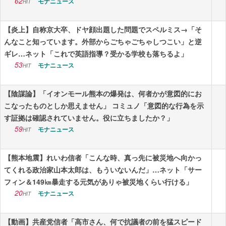
62
モナニュース
HIT
【炎上】自称京大卒、ドヤ顔出題した問題でスペルミス→「そ
んなこと知っています。外部からごちゃごちゃしつこい」と逆
ギレ…ネット「これで英語指導？受かる学校も落ちるよ」
53
モナニュース
HIT
【陰謀論】「イオンモール熊本の爆発は、何者かが意図的にお
こなったものとしか思えません」 コミュノ「意図的な行為を示
す証拠は確認されていません。役に立ちましたか？」
59
モナニュース
HIT
【熊本地震】れいわ信者「こんな時、真っ先に被災地へ向かっ
てくれる政治家山本太郎は、もういないんだ」…ネット「サー
フィン＆149㎞暴走する元気がありゃ被災地くらい行ける」
20
モナニュース
HIT
【動画】共産党信者「高市さん、何で抗議者の前を猛スピード