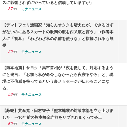
スに影響されずにやっていると信頼していますが」
37
モナニュース
HIT
【デマ】フェミ漫画家「知らんオタクも増えたが、できるはず
がないのにあるスカートの股間の皺を西又皺と言う」→作者本
人に「初耳」「わざわざ私の名前を使うな」と指摘されるも無
視
20
モナニュース
HIT
【熊本地震】サヨク「高市首相が『夜を徹して』対応するよう
にと発言。『お前ら私が命令しなかったら夜寝るやろ』と、現
場に不信感を持ってるという裏メッセージが伝わることにな
る」
53
モナニュース
HIT
【藪蛇】共産党・田村智子「熊本地震の対策本部を立ち上げま
した」→10年前の熊本募金詐欺をリプされまくって炎上
60
モナニュース
HIT