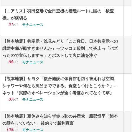
【ニアミス】羽田空港で全日空機の着陸ルートに国の「検査
機」が横切る
31
モナニュース
HIT
【熊本地震】共産党・浅見みどり「ここ数日、日本共産党への
誹謗中傷が酷すぎませんか」→ツッコミ殺到して炎上→「バズ
ったので宣伝しますｗ」とポストして火に油を注ぐ
88
モナニュース
HIT
【熊本地震】サヨク「複合施設に体育館を切り替えれば空調、
シャワーや何なら風呂までできる。食堂もつけとこうか？」…
ネット「実際のオペレーションが全く考慮されてなくて草」
37
モナニュース
HIT
【熊本地震】夏休みを知らず赤っ恥の共産党・服部恒平「熊本
の話をしていない」 後釣りで勝利宣言
108
モナニュース
HIT