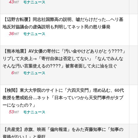
43
モナニュース
HIT
【辺野古転覆】同志社国際高の説明、嘘だらけだった…ヘリ基
地反対協議会の虚偽説明も判明してネット民の怒り爆発
36
モナニュース
HIT
【熊本地震】AV女優の寄付に「汚い金やけどありがとう????」
リプして大炎上→「寄付自体は否定してない」「なんでみんな
そんな汚い言葉使えるの????」被害者面して火に油を注ぐ
6
モナニュース
HIT
【検閲】東大大学院のサイトに「六四天安門」埋め込む、60代
教授を懲戒処分…ネット「日本っていつから天安門事件がタブ
ーになったの？」
53
モナニュース
HIT
【共産党】赤旗、映画「偏向報道」をみた斉藤知事に「知事の
資格がない！」と発狂