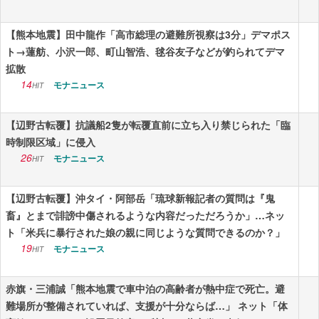
【熊本地震】田中龍作「高市総理の避難所視察は3分」デマポス
ト→蓮舫、小沢一郎、町山智浩、毬谷友子などが釣られてデマ
拡散
14
モナニュース
HIT
【辺野古転覆】抗議船2隻が転覆直前に立ち入り禁じられた「臨
時制限区域」に侵入
26
モナニュース
HIT
【辺野古転覆】沖タイ・阿部岳「琉球新報記者の質問は『鬼
畜』とまで誹謗中傷されるような内容だっただろうか」…ネッ
ト「米兵に暴行された娘の親に同じような質問できるのか？」
19
モナニュース
HIT
赤旗・三浦誠「熊本地震で車中泊の高齢者が熱中症で死亡。避
難場所が整備されていれば、支援が十分ならば…」 ネット「体