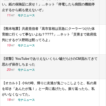
い。紙の保険証に戻せ！」…ネット「停電したら病院の機能停
止するから紙も使えないぞ」
11
モナニュース
HIT
【熊本地震】共産党信者「高市首相は至急にクーラーつけた体
育館に行くって事ないよね？????」…ネット「災害まで政府批
判にするゲス野郎は黙ってろよ」
10
モナニュース
HIT
【笑撃】YouTubeでありえないくらい嘘だらけのCM流れてきて
思わず保存しちまった
20
モナニュース
HIT
【オカルト】小5の時、帰りに友達が鬼ごっこしようと、私の肩
を叩き「あんたが鬼！」と一斉に逃げたら。振り返ったら、私
がいなくなってた。
18
モナニュース
HIT