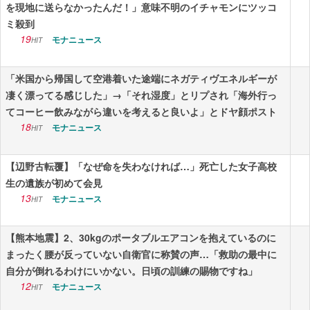
を現地に送らなかったんだ！」意味不明のイチャモンにツッコ
ミ殺到
19
モナニュース
HIT
「米国から帰国して空港着いた途端にネガティヴエネルギーが
凄く漂ってる感じした」→「それ湿度」とリプされ「海外行っ
てコーヒー飲みながら違いを考えると良いよ」とドヤ顔ポスト
18
モナニュース
HIT
【辺野古転覆】「なぜ命を失わなければ…」死亡した女子高校
生の遺族が初めて会見
13
モナニュース
HIT
【熊本地震】2、30kgのポータブルエアコンを抱えているのに
まったく腰が反っていない自衛官に称賛の声…「救助の最中に
自分が倒れるわけにいかない。日頃の訓練の賜物ですね」
12
モナニュース
HIT