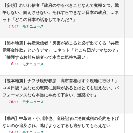
【妄想】れいわ信者「政府のやるべきことなんて究極２つ。戦
争しない、飢えさせない。それすらできない日本の政府」…ネ
ット「どこの日本の話をしてるんだ？」
11
モナニュース
HIT
【熊本地震】共産党信者「災害が起こると必ず出てくる『共産
党募金詐欺』というデマ」 …ネット「どこら辺がデマなの？」
「擁護するお前ら信者って本当に気持ち悪い」
6
モナニュース
HIT
【熊本地震】ナフサ境野春彦「高市首相はすぐ現地に行け！」
→４日後「あなたの慰問に意味があるとはとても思えない。パ
フォーマンスなら本当にやめて下さい、迷惑です」
16
モナニュース
HIT
【動画】中革連・小川淳也、産経記者に消費減税の公約を下げ
ないのか追及され、逃げようとするも逃がしてもらえない
14
モナニュース
HIT