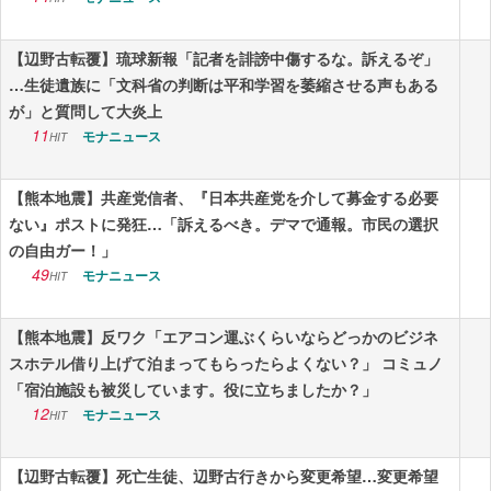
【辺野古転覆】琉球新報「記者を誹謗中傷するな。訴えるぞ」
…生徒遺族に「文科省の判断は平和学習を萎縮させる声もある
が」と質問して大炎上
11
モナニュース
HIT
【熊本地震】共産党信者、『日本共産党を介して募金する必要
ない』ポストに発狂…「訴えるべき。デマで通報。市民の選択
の自由ガー！」
49
モナニュース
HIT
【熊本地震】反ワク「エアコン運ぶくらいならどっかのビジネ
スホテル借り上げて泊まってもらったらよくない？」 コミュノ
「宿泊施設も被災しています。役に立ちましたか？」
12
モナニュース
HIT
【辺野古転覆】死亡生徒、辺野古行きから変更希望…変更希望