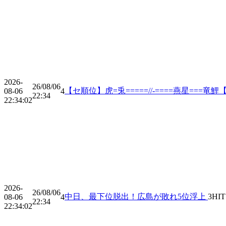
2026-
26/08/06
【セ順位】虎=兎=====//-====燕星===竜鯉【
08-06
4
22:34
22:34:02
2026-
26/08/06
中日、最下位脱出！広島が敗れ5位浮上
3
HIT
08-06
4
22:34
22:34:02