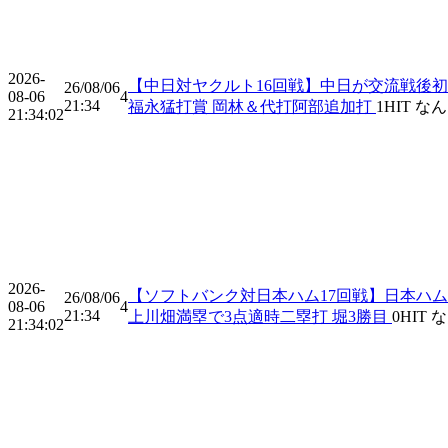
2026-
【中日対ヤクルト16回戦】中日が交流戦後初の
26/08/06
08-06
4
21:34
福永猛打賞 岡林＆代打阿部追加打
1
HIT
なん
21:34:02
2026-
【ソフトバンク対日本ハム17回戦】日本ハムが
26/08/06
08-06
4
21:34
上川畑満塁で3点適時二塁打 堀3勝目
0
HIT
な
21:34:02