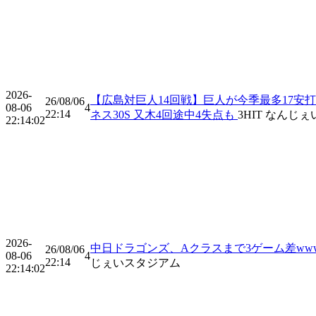
2026-
【広島対巨人14回戦】巨人が今季最多17安打
26/08/06
08-06
4
22:14
ネス30S 又木4回途中4失点も
3
HIT
なんじぇ
22:14:02
2026-
中日ドラゴンズ、Aクラスまで3ゲーム差wwwww
26/08/06
08-06
4
22:14
じぇいスタジアム
22:14:02