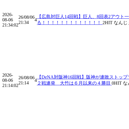
2026-
【広島対巨人14回戦】巨人、8回表2アウト
26/08/06
08-06
4
21:34
る！！！！！！！！！！！！！
2
HIT
なんじ
21:34:02
2026-
【DeNA対阪神16回戦】阪神が連敗スト
26/08/06
08-06
4
21:14
２戦連発 大竹は６月以来の４勝目
0
HIT
な
21:14:02