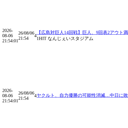
2026-
【広島対巨人14回戦】巨人、9回表2アウト
26/08/06
08-06
4
21:54
1
HIT
なんじぇいスタジアム
21:54:01
2026-
26/08/06
ヤクルト、自力優勝の可能性消滅…中日に敗
08-06
4
21:54
21:54:01