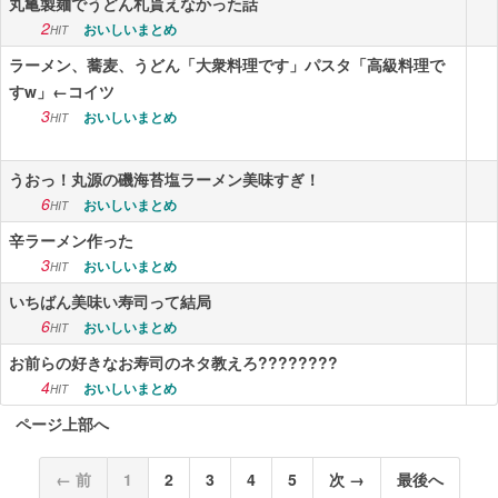
丸亀製麺でうどん札貰えなかった話
2
おいしいまとめ
HIT
ラーメン、蕎麦、うどん「大衆料理です」パスタ「高級料理で
すw」←コイツ
3
おいしいまとめ
HIT
うおっ！丸源の磯海苔塩ラーメン美味すぎ！
6
おいしいまとめ
HIT
辛ラーメン作った
3
おいしいまとめ
HIT
いちばん美味い寿司って結局
6
おいしいまとめ
HIT
お前らの好きなお寿司のネタ教えろ????????
4
おいしいまとめ
HIT
ページ上部へ
← 前
1
2
3
4
5
次 →
最後へ