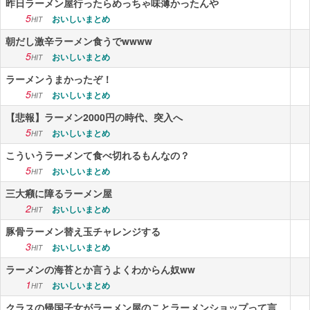
昨日ラーメン屋行ったらめっちゃ味薄かったんや
5
おいしいまとめ
HIT
朝だし激辛ラーメン食うでwwww
5
おいしいまとめ
HIT
ラーメンうまかったぞ！
5
おいしいまとめ
HIT
【悲報】ラーメン2000円の時代、突入へ
5
おいしいまとめ
HIT
こういうラーメンて食べ切れるもんなの？
5
おいしいまとめ
HIT
三大癪に障るラーメン屋
2
おいしいまとめ
HIT
豚骨ラーメン替え玉チャレンジする
3
おいしいまとめ
HIT
ラーメンの海苔とか言うよくわからん奴ww
1
おいしいまとめ
HIT
クラスの帰国子女がラーメン屋のことラーメンショップって言