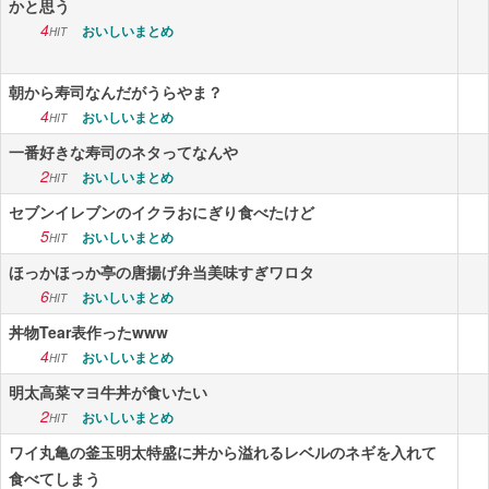
かと思う
4
おいしいまとめ
HIT
朝から寿司なんだがうらやま？
4
おいしいまとめ
HIT
一番好きな寿司のネタってなんや
2
おいしいまとめ
HIT
セブンイレブンのイクラおにぎり食べたけど
5
おいしいまとめ
HIT
ほっかほっか亭の唐揚げ弁当美味すぎワロタ
6
おいしいまとめ
HIT
丼物Tear表作ったwww
4
おいしいまとめ
HIT
明太高菜マヨ牛丼が食いたい
2
おいしいまとめ
HIT
ワイ丸亀の釜玉明太特盛に丼から溢れるレベルのネギを入れて
食べてしまう