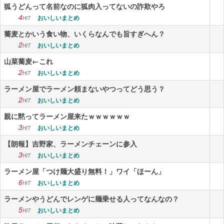
狐うどんって名前なのに狐肉入ってないの詐欺やろ
4
おいしいまとめ
HIT
蕎麦とかいう食い物、いくらなんでも旨すぎへん？
2
おいしいまとめ
HIT
山菜蕎麦←これ
2
おいしいまとめ
HIT
ラーメン屋でラーメン頼まないやつってどう思う？
2
おいしいまとめ
HIT
親に黙ってラーメン屋来たｗｗｗｗｗｗ
3
おいしいまとめ
HIT
【朗報】吉野家、ラーメンチェーンに参入
3
おいしいまとめ
HIT
ラーメン屋「つけ麺大盛り無料！」ワイ「ほーん」
6
おいしいまとめ
HIT
ラーメンやうどんでレンゲに麺乗せる人ってなんなの？
5
おいしいまとめ
HIT