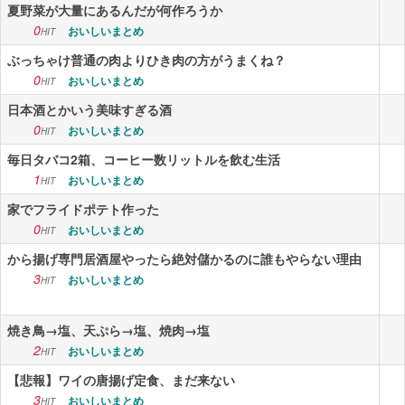
夏野菜が大量にあるんだが何作ろうか
0
おいしいまとめ
HIT
ぶっちゃけ普通の肉よりひき肉の方がうまくね？
0
おいしいまとめ
HIT
日本酒とかいう美味すぎる酒
0
おいしいまとめ
HIT
毎日タバコ2箱、コーヒー数リットルを飲む生活
1
おいしいまとめ
HIT
家でフライドポテト作った
0
おいしいまとめ
HIT
から揚げ専門居酒屋やったら絶対儲かるのに誰もやらない理由
3
おいしいまとめ
HIT
焼き鳥→塩、天ぷら→塩、焼肉→塩
2
おいしいまとめ
HIT
【悲報】ワイの唐揚げ定食、まだ来ない
3
おいしいまとめ
HIT