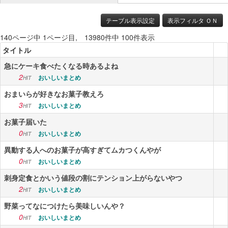
ニュース
テーブル表示設定
表示フィルタ ＯＮ
140ページ中 1ページ目, 13980件中 100件表示
エンタメ
タイトル
スポーツ
急にケーキ食べたくなる時あるよね
2
おいしいまとめ
漫画・アニメ
HIT
おまいらが好きなお菓子教えろ
ゲーム
3
おいしいまとめ
HIT
Vtuber
お菓子届いた
0
おいしいまとめ
HIT
趣味
異動する人へのお菓子が高すぎてムカつくんやが
生活
0
おいしいまとめ
HIT
刺身定食とかいう値段の割にテンション上がらないやつ
アダルト
2
おいしいまとめ
HIT
その他
野菜ってなにつけたら美味しいんや？
0
おいしいまとめ
HIT
RSS配信一覧