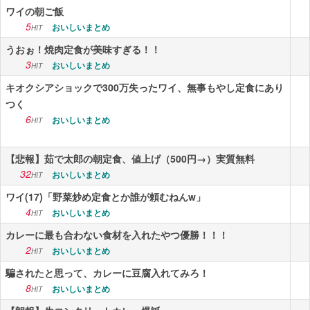
ワイの朝ご飯
5
おいしいまとめ
HIT
うおぉ！焼肉定食が美味すぎる！！
3
おいしいまとめ
HIT
キオクシアショックで300万失ったワイ、無事もやし定食にあり
つく
6
おいしいまとめ
HIT
【悲報】茹で太郎の朝定食、値上げ（500円→）実質無料
32
おいしいまとめ
HIT
ワイ(17)「野菜炒め定食とか誰が頼むねんw」
4
おいしいまとめ
HIT
カレーに最も合わない食材を入れたやつ優勝！！！
2
おいしいまとめ
HIT
騙されたと思って、カレーに豆腐入れてみろ！
8
おいしいまとめ
HIT