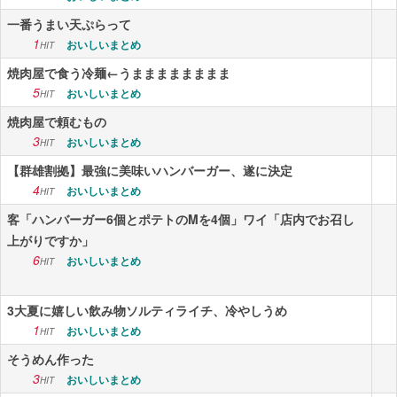
一番うまい天ぷらって
1
おいしいまとめ
HIT
焼肉屋で食う冷麺←うまままままままま
5
おいしいまとめ
HIT
焼肉屋で頼むもの
3
おいしいまとめ
HIT
【群雄割拠】最強に美味いハンバーガー、遂に決定
4
おいしいまとめ
HIT
客「ハンバーガー6個とポテトのMを4個」ワイ「店内でお召し
上がりですか」
6
おいしいまとめ
HIT
3大夏に嬉しい飲み物ソルティライチ、冷やしうめ
1
おいしいまとめ
HIT
そうめん作った
3
おいしいまとめ
HIT