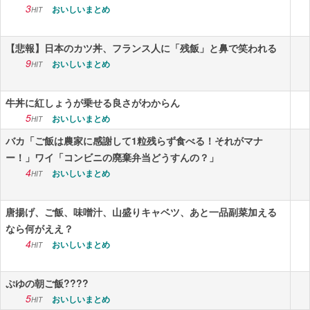
3
おいしいまとめ
HIT
【悲報】日本のカツ丼、フランス人に「残飯」と鼻で笑われる
9
おいしいまとめ
HIT
牛丼に紅しょうが乗せる良さがわからん
5
おいしいまとめ
HIT
バカ「ご飯は農家に感謝して1粒残らず食べる！それがマナ
ー！」ワイ「コンビニの廃棄弁当どうすんの？」
4
おいしいまとめ
HIT
唐揚げ、ご飯、味噌汁、山盛りキャベツ、あと一品副菜加える
なら何がええ？
4
おいしいまとめ
HIT
ぷゆの朝ご飯????
5
おいしいまとめ
HIT