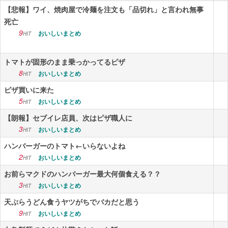
【悲報】ワイ、焼肉屋で冷麺を注文も「品切れ」と言われ無事
死亡
9
おいしいまとめ
HIT
トマトが固形のまま乗っかってるピザ
8
おいしいまとめ
HIT
ピザ買いに来た
5
おいしいまとめ
HIT
【朗報】セブイレ店員、次はピザ職人に
3
おいしいまとめ
HIT
ハンバーガーのトマト←いらないよね
2
おいしいまとめ
HIT
お前らマクドのハンバーガー最大何個食える？？
3
おいしいまとめ
HIT
天ぷらうどん食うヤツがちでバカだと思う
9
おいしいまとめ
HIT