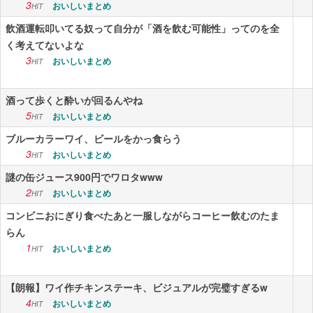
3
おいしいまとめ
HIT
飲酒運転叩いてる奴って自分が「酒を飲む可能性」ってのを全
く考えてないよな
3
おいしいまとめ
HIT
酒って歩くと酔いが回るんやね
5
おいしいまとめ
HIT
ブルーカラーワイ、ビールをかっ食らう
3
おいしいまとめ
HIT
謎の缶ジュース900円でワロタwww
2
おいしいまとめ
HIT
コンビニおにぎり食べたあと一服しながらコーヒー飲むのたま
らん
1
おいしいまとめ
HIT
【朗報】ワイ作チキンステーキ、ビジュアルが完璧すぎるw
4
おいしいまとめ
HIT