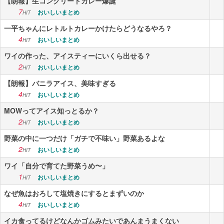
【朗報】生コンクリートカレー爆誕
7
おいしいまとめ
HIT
一平ちゃんにレトルトカレーかけたらどうなるやろ？
4
おいしいまとめ
HIT
ワイの作った、アイスティーにいくら出せる？
2
おいしいまとめ
HIT
【朗報】バニラアイス、美味すぎる
4
おいしいまとめ
HIT
MOWってアイス知っとるか？
2
おいしいまとめ
HIT
野菜の中に一つだけ「ガチで不味い」野菜あるよな
2
おいしいまとめ
HIT
ワイ「自分で育てた野菜うめ〜」
1
おいしいまとめ
HIT
なぜ魚はおろして塩焼きにするとまずいのか
4
おいしいまとめ
HIT
イカ食ってるけどなんかゴムみたいであんまうまくない