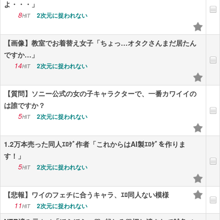
よ・・・」
8
2次元に捉われない
HIT
【画像】教室でお着替え女子「ちょっ…オタクさんまだ居たん
ですか…」
14
2次元に捉われない
HIT
【質問】ソニー公式の女の子キャラクターで、一番カワイイの
は誰ですか？
5
2次元に捉われない
HIT
1.2万本売った同人ｴﾛｹﾞ作者「これからはAI製ｴﾛｹﾞを作りま
す！」
5
2次元に捉われない
HIT
【悲報】ワイのフェチに合うキャラ、ｴﾛ同人ない模様
11
2次元に捉われない
HIT