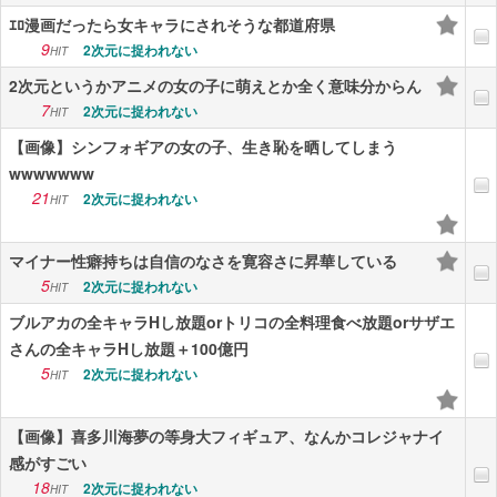
ｴﾛ漫画だったら女キャラにされそうな都道府県
9
2次元に捉われない
HIT
2次元というかアニメの女の子に萌えとか全く意味分からん
7
2次元に捉われない
HIT
【画像】シンフォギアの女の子、生き恥を晒してしまう
wwwwwww
21
2次元に捉われない
HIT
マイナー性癖持ちは自信のなさを寛容さに昇華している
5
2次元に捉われない
HIT
ブルアカの全キャラHし放題orトリコの全料理食べ放題orサザエ
さんの全キャラHし放題＋100億円
5
2次元に捉われない
HIT
【画像】喜多川海夢の等身大フィギュア、なんかコレジャナイ
感がすごい
18
2次元に捉われない
HIT