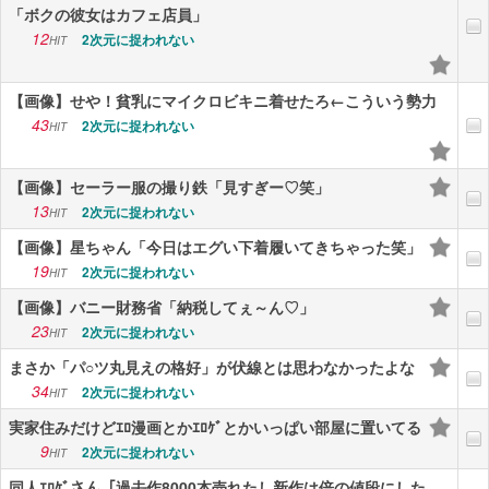
「ボクの彼女はカフェ店員」
12
2次元に捉われない
HIT
【画像】せや！貧乳にマイクロビキニ着せたろ←こういう勢力
43
2次元に捉われない
HIT
【画像】セーラー服の撮り鉄「見すぎー♡笑」
13
2次元に捉われない
HIT
【画像】星ちゃん「今日はエグい下着履いてきちゃった笑」
19
2次元に捉われない
HIT
【画像】バニー財務省「納税してぇ～ん♡」
23
2次元に捉われない
HIT
まさか「パ○ツ丸見えの格好」が伏線とは思わなかったよな
34
2次元に捉われない
HIT
実家住みだけどｴﾛ漫画とかｴﾛｹﾞとかいっぱい部屋に置いてる
9
2次元に捉われない
HIT
同人ｴﾛｹﾞさん「過去作8000本売れたし新作は倍の値段にした