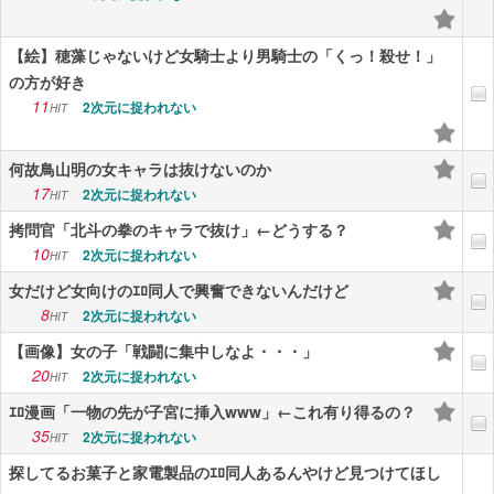
【絵】穂藻じゃないけど女騎士より男騎士の「くっ！殺せ！」
の方が好き
11
2次元に捉われない
HIT
何故鳥山明の女キャラは抜けないのか
17
2次元に捉われない
HIT
拷問官「北斗の拳のキャラで抜け」←どうする？
10
2次元に捉われない
HIT
女だけど女向けのｴﾛ同人で興奮できないんだけど
8
2次元に捉われない
HIT
【画像】女の子「戦闘に集中しなよ・・・」
20
2次元に捉われない
HIT
ｴﾛ漫画「一物の先が子宮に挿入www」←これ有り得るの？
35
2次元に捉われない
HIT
探してるお菓子と家電製品のｴﾛ同人あるんやけど見つけてほし