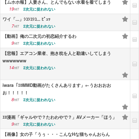
【ムホホ報】人妻さん、とんでもない水着を着てしまう
19
2次元に捉われない
HIT
ワイ「...」ｼｺｼｺｼｺ... ﾋﾟｭｯ
7
2次元に捉われない
HIT
【動画】俺の二次元の初恋紹介するわ
9
2次元に捉われない
HIT
【悲報】エアコン業者、抱き枕を人と勘違いしてしまう
wwwwwww
14
2次元に捉われない
HIT
iwara「ｴﾛMMD動画がたくさんあります」←うおおおお
お！！！！！
8
2次元に捉われない
HIT
ｴﾛ漫画「ギャルやで？たわわやで？」AVメーカー「ほう」
9
2次元に捉われない
HIT
【画像】女の子「うぅ・・・こんなHな猫ちゃんおらん