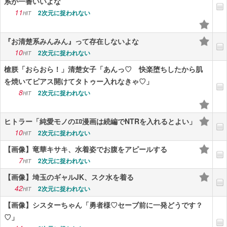
系が一番いいよな
11
2次元に捉われない
HIT
『お清楚系みんみん』って存在しないよな
10
2次元に捉われない
HIT
槍朕「おらおら！」清楚女子「あんっ♡ 快楽堕ちしたから肌
を焼いてピアス開けてタトゥー入れなきゃ♡」
8
2次元に捉われない
HIT
ヒトラー「純愛モノのｴﾛ漫画は続編でNTRを入れるとよい」
10
2次元に捉われない
HIT
【画像】竜華キサキ、水着姿でお腹をアピールする
7
2次元に捉われない
HIT
【画像】埼玉のギャルJK、スク水を着る
42
2次元に捉われない
HIT
【画像】シスターちゃん「勇者様♡セーブ前に一発どうです？
♡」