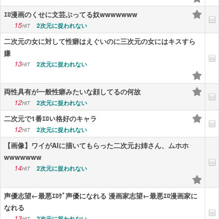
ｴﾛ漫画のくせに文芸ぶってる奴wwwwwww
15
2次元に捉われない
HIT
二次元の女に対して性癖はえぐいのに三次元の女にはキスすら
嫌
13
2次元に捉われない
HIT
両性具有が一般性癖みたいな顔してるの何故
12
2次元に捉われない
HIT
二次元で1番ｴﾛい格好のキャラ
12
2次元に捉われない
HIT
【画像】ワイがAIに描いてもらった二次元お姉さん、ムホホ
wwwwwww
14
2次元に捉われない
HIT
声優志望←最悪ｴﾛｹﾞ声優になれる 漫画家志望←最悪ｴﾛ漫画家に
なれる
13
2次元に捉われない