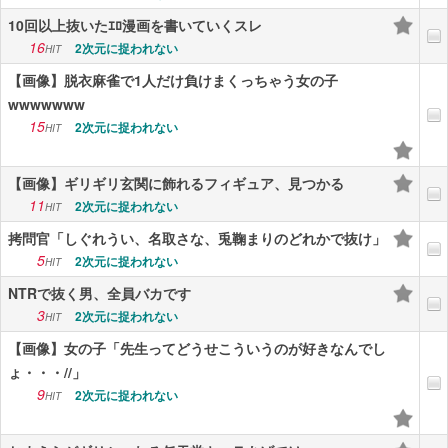
10回以上抜いたｴﾛ漫画を書いていくスレ
16
2次元に捉われない
HIT
【画像】脱衣麻雀で1人だけ負けまくっちゃう女の子
wwwwwww
15
2次元に捉われない
HIT
【画像】ギリギリ玄関に飾れるフィギュア、見つかる
11
2次元に捉われない
HIT
拷問官「しぐれうい、名取さな、兎鞠まりのどれかで抜け」
5
2次元に捉われない
HIT
NTRで抜く男、全員バカです
3
2次元に捉われない
HIT
【画像】女の子「先生ってどうせこういうのが好きなんでし
ょ・・・//」
9
2次元に捉われない
HIT