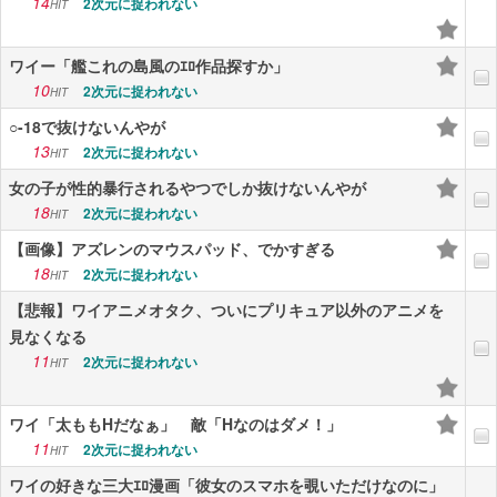
14
2次元に捉われない
HIT
ワイー「艦これの島風のｴﾛ作品探すか」
10
2次元に捉われない
HIT
○-18で抜けないんやが
13
2次元に捉われない
HIT
女の子が性的暴行されるやつでしか抜けないんやが
18
2次元に捉われない
HIT
【画像】アズレンのマウスパッド、でかすぎる
18
2次元に捉われない
HIT
【悲報】ワイアニメオタク、ついにプリキュア以外のアニメを
見なくなる
11
2次元に捉われない
HIT
ワイ「太ももHだなぁ」 敵「Hなのはダメ！」
11
2次元に捉われない
HIT
ワイの好きな三大ｴﾛ漫画「彼女のスマホを覗いただけなのに」