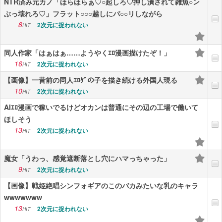
NTR済み元カノ「ほらほらぁ♡○起しろ♡押し潰されて雑魚○ン
ぶっ壊れろ♡」フラット○○○越しにパ○○リしながら
8
2次元に捉われない
HIT
同人作家「はぁはぁ……ようやくｴﾛ漫画描けたぞ！」
16
2次元に捉われない
HIT
【画像】一昔前の同人ｴﾛｹﾞの子を描き続ける外国人現る
10
2次元に捉われない
HIT
AIｴﾛ漫画で稼いでるけどオカンは普通にその辺の工場で働いて
ほしそう
13
2次元に捉われない
HIT
魔女「うわっ、感覚遮断落とし穴にハマっちゃった」
9
2次元に捉われない
HIT
【画像】戦姫絶唱シンフォギアのこのバカみたいな乳のキャラ
wwwwwww
13
2次元に捉われない
HIT