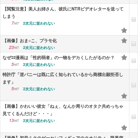
【閲覧注意】美人お姉さん、彼氏にNTRビデオレターを送って
しまう
7
2次元に捉われない
HIT
【画像】おま○こ、プラモ化
23
2次元に捉われない
HIT
なぜｴﾛ漫画は「性的弱者」の一物をデカくしたがるのか？
5
2次元に捉われない
HIT
特許庁「逆バニーは既に広く知られているから商標出願拒否し
ます」
5
2次元に捉われない
HIT
【画像】かわいい彼女「ねぇ、なんか周りのオタク共めっちゃ
見てくるんだけど・・・」
13
2次元に捉われない
HIT
【画像】初音ミクのゲーセンフィギュアのクオリティ、限界突