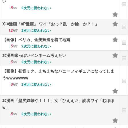
い
8
2次元に捉われない
HIT
Xｴﾛ漫画「8P漫画」 ワイ「おっ？乱 か輪 か？！」
12
2次元に捉われない
HIT
【画像】ペリカ、金美輝煮を着て地鶏
5
2次元に捉われない
HIT
ｴﾛ漫画家っぽいペンネーム考えたい
6
2次元に捉われない
HIT
【画像】初音ミク、えちえちなバニーフィギュアになってしま
うwwwwwww
8
2次元に捉われない
HIT
ｴﾛ漫画「壁尻奴隷や！！！」女「ひええ♡」読者ワイ「むほほ
w」
8
2次元に捉われない
HIT