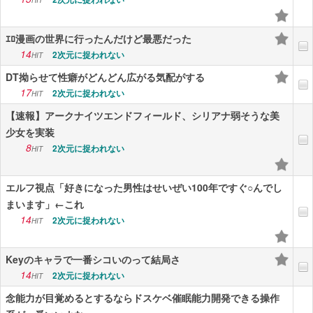
HIT
ｴﾛ漫画の世界に行ったんだけど最悪だった
14
2次元に捉われない
HIT
DT拗らせて性癖がどんどん広がる気配がする
17
2次元に捉われない
HIT
【速報】アークナイツエンドフィールド、シリアナ弱そうな美
少女を実装
8
2次元に捉われない
HIT
エルフ視点「好きになった男性はせいぜい100年ですぐ○んでし
まいます」←これ
14
2次元に捉われない
HIT
Keyのキャラで一番シコいのって結局さ
14
2次元に捉われない
HIT
念能力が目覚めるとするならドスケベ催眠能力開発できる操作