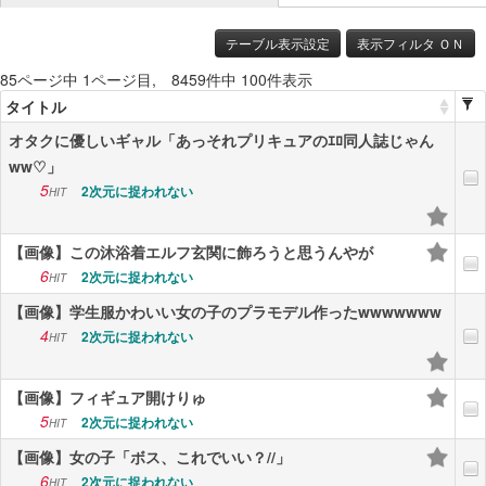
ニュース
テーブル表示設定
表示フィルタ ＯＮ
85ページ中 1ページ目, 8459件中 100件表示
エンタメ
タイトル
スポーツ
オタクに優しいギャル「あっそれプリキュアのｴﾛ同人誌じゃん
ww♡」
漫画・アニメ
5
2次元に捉われない
HIT
ゲーム
【画像】この沐浴着エルフ玄関に飾ろうと思うんやが
Vtuber
6
2次元に捉われない
HIT
趣味
【画像】学生服かわいい女の子のプラモデル作ったwwwwwww
4
2次元に捉われない
HIT
生活
アダルト
【画像】フィギュア開けりゅ
5
2次元に捉われない
HIT
その他
【画像】女の子「ボス、これでいい？//」
RSS配信一覧
6
2次元に捉われない
HIT