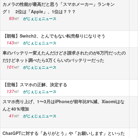
カメラの性能が最高だと思う「スマホメーカー」ランキン
グ！ 2位は「Apple」、1位は？？？
93
がじぇじぇニュース
HIT
【朗報】Switch2、とんでもない転売祭りになりそう
143
がじぇじぇニュース
HIT
車のバッテリー変えたんだけどさ請求されたのが6万円だったの
だけどネット調べたら3万くらいのバッテリーだった
101
がじぇじぇニュース
HIT
【悲報】スマホの正解、決定する
137
がじぇじぇニュース
HIT
スマホ売り上げ、1〜3月はiPhoneが前年比9%減、Xiaomiはな
んと40％増加
41
がじぇじぇニュース
HIT
ChatGPTに対する「ありがとう」や「お願いします」といった