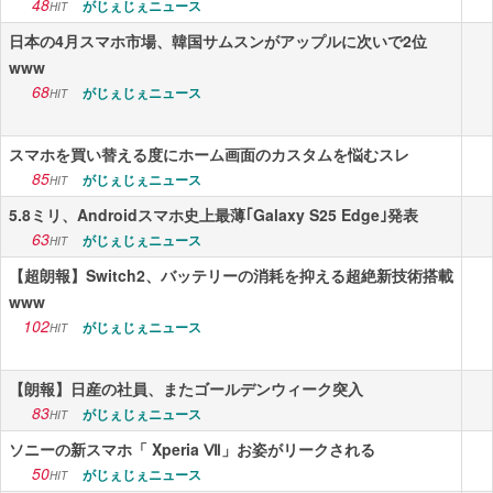
48
がじぇじぇニュース
HIT
日本の4月スマホ市場、韓国サムスンがアップルに次いで2位
www
68
がじぇじぇニュース
HIT
スマホを買い替える度にホーム画面のカスタムを悩むスレ
85
がじぇじぇニュース
HIT
5.8ミリ、Androidスマホ史上最薄｢Galaxy S25 Edge｣発表
63
がじぇじぇニュース
HIT
【超朗報】Switch2、バッテリーの消耗を抑える超絶新技術搭載
www
102
がじぇじぇニュース
HIT
【朗報】日産の社員、またゴールデンウィーク突入
83
がじぇじぇニュース
HIT
ソニーの新スマホ「 Xperia Ⅶ」お姿がリークされる
50
がじぇじぇニュース
HIT