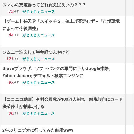
スマホの充電器ってどれ買えば良いの？？？
73
がじぇじぇニュース
HIT
【ゲーム】任天堂「スイッチ２」値上げ否定せず－「市場環境
によって今後調整」
84
がじぇじぇニュース
HIT
ジムニー注文して半年経つんやけど
121
がじぇじぇニュース
HIT
Braveブラウザ、ソフトバンクの軍門に下りGoogle排除、
Yahoo!Japanがデフォルト検索エンジンに
97
がじぇじぇニュース
HIT
【ニコニコ動画】有料会員数が100万人割れ 離脱傾向にカード
決済停止が拍車かける
90
がじぇじぇニュース
HIT
2年ぶりにゲオに行ってみた結果www