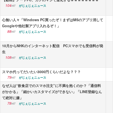
104
がじぇじぇニュース
HIT
心無い人々「Windows PC買ったぞ！まずはMSのアプリ消して
Googleや他社製アプリ入れるぞ！」
88
がじぇじぇニュース
HIT
10月からNHKのインターネット配信 PCスマホでも受信料が発
生
108
がじぇじぇニュース
HIT
スマホ代ってだいたい3000円くらいだよな？？？
79
がじぇじぇニュース
HIT
なぜ人は“飲食店でのスマホ注文”に不満を抱くのか？「通信料
がかかる」「細かいカスタマイズができない」「LINE登録なん
て絶対に嫌」
78
がじぇじぇニュース
HIT