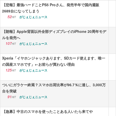
【悲報】最強ハードことPS5 Proさん、発売半年で国内週販
2689台になってしまう
52
がじぇじぇニュース
HIT
【朗報】Apple背面以外全部ディズプレイのiPhone 20周年モデ
ルを発売へ
107
がじぇじぇニュース
HIT
Xperia「イヤホンジャックあります、SDカード使えます、唯一
の国産スマホです」←お前らが買わない理由
125
がじぇじぇニュース
HIT
ついにガラケー終焉？スマホ出荷比率が96.7％に達し、3,000万
台を突破
91
がじぇじぇニュース
HIT
【急募】中古のスマホを使ったことある人いたら来てや