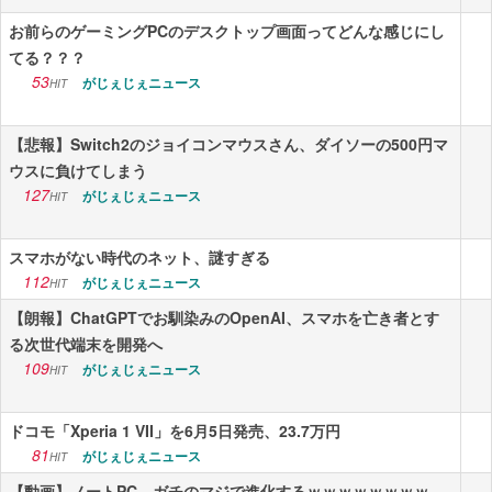
お前らのゲーミングPCのデスクトップ画面ってどんな感じにし
てる？？？
53
がじぇじぇニュース
HIT
【悲報】Switch2のジョイコンマウスさん、ダイソーの500円マ
ウスに負けてしまう
127
がじぇじぇニュース
HIT
スマホがない時代のネット、謎すぎる
112
がじぇじぇニュース
HIT
【朗報】ChatGPTでお馴染みのOpenAI、スマホを亡き者とす
る次世代端末を開発へ
109
がじぇじぇニュース
HIT
ドコモ「Xperia 1 VII」を6月5日発売、23.7万円
81
がじぇじぇニュース
HIT
【動画】ノートPC、ガチのマジで進化するｗｗｗｗｗｗｗｗ