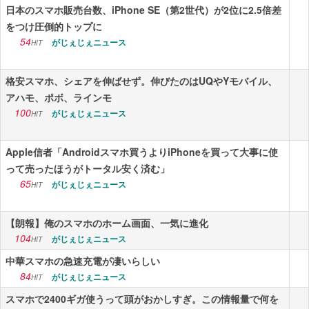
日本のスマホ販売台数、iPhone SE（第2世代）が2位に2.5倍差
をつけ圧倒的トップに
54
がじぇじぇニュース
HIT
格安スマホ、シェアを伸ばせず。伸びたのはUQやYモバイル、
アハモ、ポボ、ラインモ
100
がじぇじぇニュース
HIT
Apple信者「Androidスマホ買うよりiPhoneを買って大事に使
って売ったほうがトータル安く済む」
65
がじぇじぇニュース
HIT
【朗報】俺のスマホのホーム画面、一気に進化
104
がじぇじぇニュース
HIT
中華スマホの急速充電が凄いらしい
84
がじぇじぇニュース
HIT
スマホで2400ギガ使うって頭がおかしすぎ。この情報量で何を