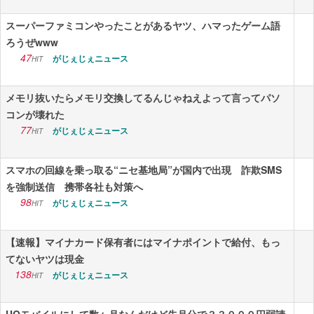
スーパーファミコンやったことがあるヤツ、ハマったゲーム語
ろうぜwww
47
がじぇじぇニュース
HIT
メモリ抜いたらメモリ交換してるんじゃねえよって言ってパソ
コンが壊れた
77
がじぇじぇニュース
HIT
スマホの回線を乗っ取る“ニセ基地局”が国内で出現 詐欺SMS
を強制送信 携帯各社も対策へ
98
がじぇじぇニュース
HIT
【速報】マイナカード保有者にはマイナポイントで給付、もっ
てないヤツは現金
138
がじぇじぇニュース
HIT