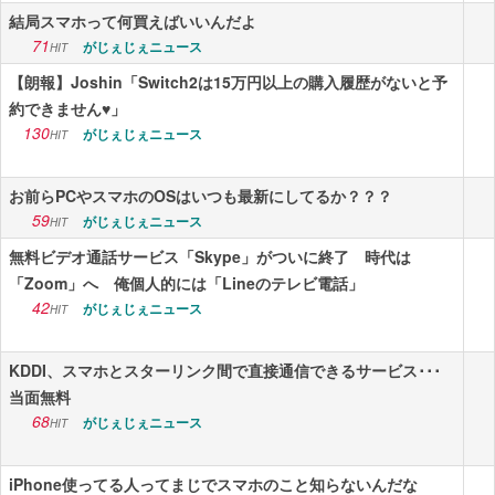
結局スマホって何買えばいいんだよ
71
がじぇじぇニュース
HIT
【朗報】Joshin「Switch2は15万円以上の購入履歴がないと予
約できません♥」
130
がじぇじぇニュース
HIT
お前らPCやスマホのOSはいつも最新にしてるか？？？
59
がじぇじぇニュース
HIT
無料ビデオ通話サービス「Skype」がついに終了 時代は
「Zoom」へ 俺個人的には「Lineのテレビ電話」
42
がじぇじぇニュース
HIT
KDDI、スマホとスターリンク間で直接通信できるサービス･･･
当面無料
68
がじぇじぇニュース
HIT
iPhone使ってる人ってまじでスマホのこと知らないんだな