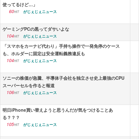
使ってるけど…」
60
がじぇじぇニュース
HIT
ゲーミングPCの黒ってダサいよな
104
がじぇじぇニュース
HIT
「スマホをカーナビ代わり」手持ち操作で一発免停のケース
も、ホルダーに固定は安全運転義務違反も
104
がじぇじぇニュース
HIT
ソニーの株価が急騰、半導体子会社を独立させ史上最強のCPU
スーパーセルを作ると報道
106
がじぇじぇニュース
HIT
明日iPhone買い替えようと思うんだが気をつけることあ
る？？？
105
がじぇじぇニュース
HIT