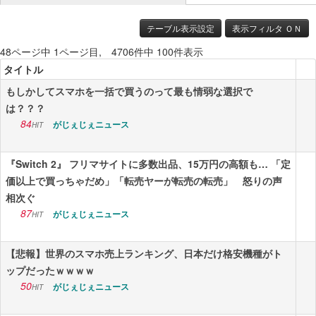
ニュース
テーブル表示設定
表示フィルタ ＯＮ
48ページ中 1ページ目, 4706件中 100件表示
エンタメ
タイトル
スポーツ
もしかしてスマホを一括で買うのって最も情弱な選択で
は？？？
漫画・アニメ
84
がじぇじぇニュース
HIT
ゲーム
『Switch 2』 フリマサイトに多数出品、15万円の高額も… 「定
Vtuber
価以上で買っちゃだめ」「転売ヤーが転売の転売」 怒りの声
趣味
相次ぐ
87
がじぇじぇニュース
HIT
生活
アダルト
【悲報】世界のスマホ売上ランキング、日本だけ格安機種がト
ップだったｗｗｗｗ
その他
50
がじぇじぇニュース
HIT
RSS配信一覧