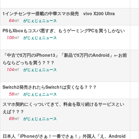
1インチセンサー搭載の中華スマホ発売 vivo X200 Ultra
64
がじぇじぇニュース
HIT
PSもXboxもコスパ悪すぎ、もうゲーミングPCを買うしかない
106
がじぇじぇニュース
HIT
「中古で5万円のiPhone13」「新品で5万円のAndroid」←お前
らならどっちを買う？？？
104
がじぇじぇニュース
HIT
Switch2発売されたらSwitch1は安くなる？？？
58
がじぇじぇニュース
HIT
スマホ契約にくっついてきて、料金を取り続けるサービスとい
えば？？？
69
がじぇじぇニュース
HIT
日本人「iPhoneがさぁ！一番でさぁ！」外国人「え、Android