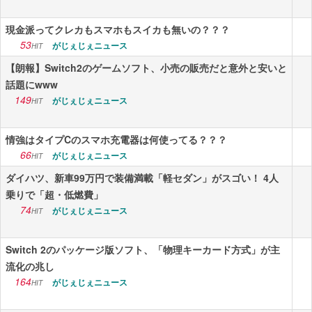
現金派ってクレカもスマホもスイカも無いの？？？
53
がじぇじぇニュース
HIT
【朗報】Switch2のゲームソフト、小売の販売だと意外と安いと
話題にwww
149
がじぇじぇニュース
HIT
情強はタイプCのスマホ充電器は何使ってる？？？
66
がじぇじぇニュース
HIT
ダイハツ、新車99万円で装備満載「軽セダン」がスゴい！ 4人
乗りで「超・低燃費」
74
がじぇじぇニュース
HIT
Switch 2のパッケージ版ソフト、「物理キーカード方式」が主
流化の兆し
164
がじぇじぇニュース
HIT