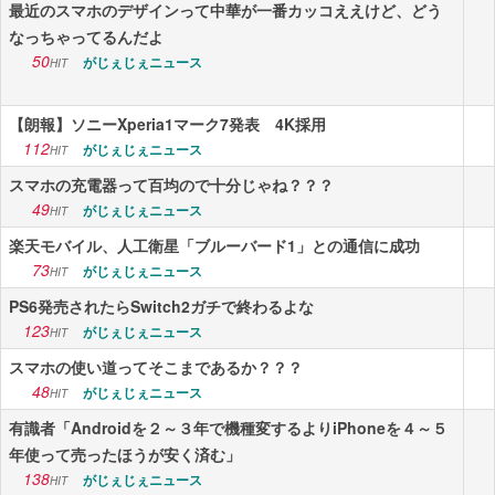
最近のスマホのデザインって中華が一番カッコええけど、どう
なっちゃってるんだよ
50
がじぇじぇニュース
HIT
【朗報】ソニーXperia1マーク7発表 4K採用
112
がじぇじぇニュース
HIT
スマホの充電器って百均ので十分じゃね？？？
49
がじぇじぇニュース
HIT
楽天モバイル、人工衛星「ブルーバード1」との通信に成功
73
がじぇじぇニュース
HIT
PS6発売されたらSwitch2ガチで終わるよな
123
がじぇじぇニュース
HIT
スマホの使い道ってそこまであるか？？？
48
がじぇじぇニュース
HIT
有識者「Androidを２～３年で機種変するよりiPhoneを４～５
年使って売ったほうが安く済む」
138
がじぇじぇニュース
HIT