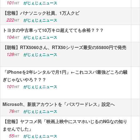
101
がじぇじぇニュース
HIT
【悲報】パナソニック社員、1万人クビ
222
がじぇじぇニュース
HIT
トヨタの中古車って10万キロ超えてても余裕？？？
104
がじぇじぇニュース
HIT
【朗報】RTX5060さん、RTX50シリーズ最安の55800円で発売
128
がじぇじぇニュース
HIT
「iPhoneを2年レンタルで月1円」←これコスパ最強どころの騒
ぎじゃないやろ？？？
101
がじぇじぇニュース
HIT
Microsoft、新規アカウントを「パスワードレス」設定へ
76
がじぇじぇニュース
HIT
【悲報】ヤフコメ民「映画上映中にスマホいじるのNGなの知り
ませんでした」
55
がじぇじぇニュース
HIT