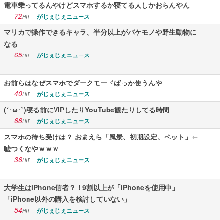
電車乗ってるんやけどスマホするか寝てる人しかおらんやん
72
がじぇじぇニュース
HIT
マリカで操作できるキャラ、半分以上がバケモノや野生動物に
なる
65
がじぇじぇニュース
HIT
お前らはなぜスマホでダークモードばっか使うんや
40
がじぇじぇニュース
HIT
(´･ω･`)寝る前にVIPしたりYouTube観たりしてる時間
68
がじぇじぇニュース
HIT
スマホの待ち受けは？ おまえら「風景、初期設定、ペット」←
嘘つくなやｗｗｗ
36
がじぇじぇニュース
HIT
大学生はiPhone信者？！9割以上が「iPhoneを使用中」
「iPhone以外の購入を検討していない」
54
がじぇじぇニュース
HIT