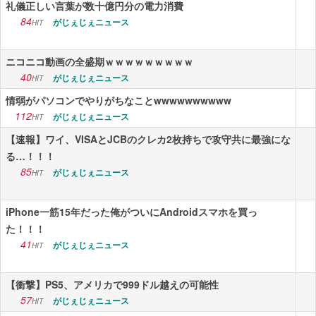
礼儀正しい言葉が数十億円分の電力消費
84
がじぇじぇニュース
HIT
ニコニコ動画の全盛期ｗｗｗｗｗｗｗｗｗ
40
がじぇじぇニュース
HIT
情弱がパソコンでやりがちなことwwwwwwwwww
112
がじぇじぇニュース
HIT
【速報】ワイ、VISAとJCBのクレカ2枚持ちで攻守共に最強にな
る…！！！
85
がじぇじぇニュース
HIT
iPhone一筋15年だった俺がついにAndroidスマホを買っ
た！！！
41
がじぇじぇニュース
HIT
【衝撃】PS5、アメリカで999ドル越えの可能性
57
がじぇじぇニュース
HIT