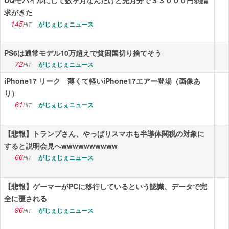
UQモバイルにして数ヶ月なんだけど先月分で３３０００円弱請
求がきた
145
がじぇじぇニュース
HIT
PS6は通常モデル10万超えで貧困国切り捨てそう
72
がじぇじぇニュース
HIT
iPhone17 リーク 薄くて軽いiPhone17エアー登場（画像あ
り）
61
がじぇじぇニュース
HIT
【悲報】トランプさん、やっぱりスマホも半導体関税の対象に
すると説明会見へwwwwwwwwww
66
がじぇじぇニュース
HIT
【悲報】ゲーマーがPCに移行しているという認識、データで完
全に覆される
96
がじぇじぇニュース
HIT