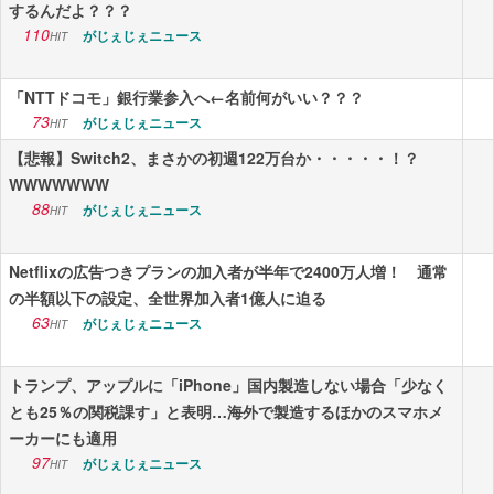
するんだよ？？？
110
がじぇじぇニュース
HIT
「NTTドコモ」銀行業参入へ←名前何がいい？？？
73
がじぇじぇニュース
HIT
【悲報】Switch2、まさかの初週122万台か・・・・・！？
WWWWWWW
88
がじぇじぇニュース
HIT
Netflixの広告つきプランの加入者が半年で2400万人増！ 通常
の半額以下の設定、全世界加入者1億人に迫る
63
がじぇじぇニュース
HIT
トランプ、アップルに「iPhone」国内製造しない場合「少なく
とも25％の関税課す」と表明…海外で製造するほかのスマホメ
ーカーにも適用
97
がじぇじぇニュース
HIT