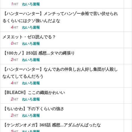
1
ねいろ速報
HIT
【ハンターハンター】メンチってハンゾー余裕で言い伏せられ
るくらいにはクソ強いんだよな
4
ねいろ速報
HIT
メヌエット・ゼロ読んでる？
0
ねいろ速報
HIT
【100カノ】253話 感想...タマの縄張り
2
ねいろ速報
HIT
【ハンターハンター】なんであの仲良しお人好し集団が人殺し
なんてしてるんだろう
4
ねいろ速報
HIT
【BLEACH】ここの織姫かわいい
2
ねいろ速報
HIT
【ちいかわ】下の下くらいの強さ
2
ねいろ速報
HIT
【ケンガンオメガ】365話 感想...アダムがんばったな
5
ねいろ速報
HIT