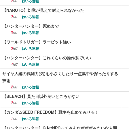
2
ねいろ速報
HIT
【NARUTO】幻覚が見えて耐えられなかった
2
ねいろ速報
HIT
【ハンターハンター】死ぬまで
3
ねいろ速報
HIT
【ワールドトリガー】ラービット強い
3
ねいろ速報
HIT
【ハンターハンター】これくらいの操作系でいい
4
ねいろ速報
HIT
サイヤ人編の戦闘力(気)を小さくしたり一点集中や探ったりする
技術
2
ねいろ速報
HIT
【BLEACH】見た目以外良いところがない
2
ねいろ速報
HIT
【ガンダムSEED FREEDOM】戦争を止めてみせる！
1
ねいろ速報
HIT
【ハンターハンター】G.IのNPCってみんなボポポみたいな人間