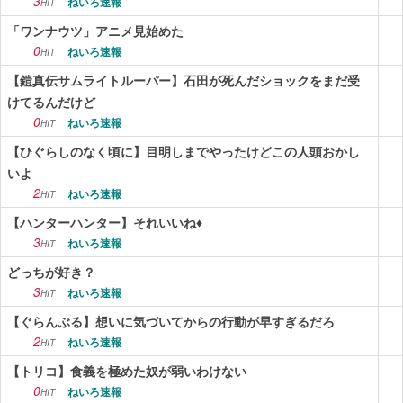
3
ねいろ速報
HIT
「ワンナウツ」アニメ見始めた
0
ねいろ速報
HIT
【鎧真伝サムライトルーパー】石田が死んだショックをまだ受
けてるんだけど
0
ねいろ速報
HIT
【ひぐらしのなく頃に】目明しまでやったけどこの人頭おかし
いよ
2
ねいろ速報
HIT
【ハンターハンター】それいいね♦
3
ねいろ速報
HIT
どっちが好き？
3
ねいろ速報
HIT
【ぐらんぶる】想いに気づいてからの行動が早すぎるだろ
2
ねいろ速報
HIT
【トリコ】食義を極めた奴が弱いわけない
0
ねいろ速報
HIT