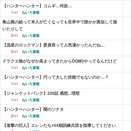
【ハンターハンター】コムギ…何故…
1
ねいろ速報
HIT
鳥山風の絵って本人が亡くなっても世界中で誰かが真似して描
いたりして
0
ねいろ速報
HIT
【流星のロックマン】委員長って人気凄かったんだね…
0
ねいろ速報
HIT
ドラクエ熱がなぜか高まってきたからDQM3やってるんだけど
1
ねいろ速報
HIT
【ハンターハンター】円って大した技能でもないのか…？
1
ねいろ速報
HIT
【ジャンケットバンク】220話 感想...理想
1
ねいろ速報
HIT
【ハンターハンター】闇のソナタ
2
ねいろ速報
HIT
【進撃の巨人】エレンたち104期訓練兵団を指導してください