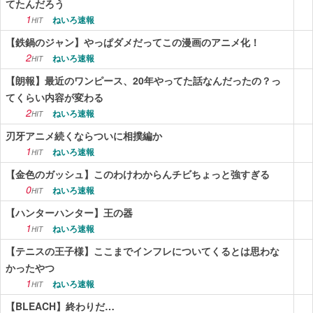
てたんだろう
1
ねいろ速報
HIT
【鉄鍋のジャン】やっぱダメだってこの漫画のアニメ化！
2
ねいろ速報
HIT
【朗報】最近のワンピース、20年やってた話なんだったの？っ
てくらい内容が変わる
2
ねいろ速報
HIT
刃牙アニメ続くならついに相撲編か
1
ねいろ速報
HIT
【金色のガッシュ】このわけわからんチビちょっと強すぎる
0
ねいろ速報
HIT
【ハンターハンター】王の器
1
ねいろ速報
HIT
【テニスの王子様】ここまでインフレについてくるとは思わな
かったやつ
1
ねいろ速報
HIT
【BLEACH】終わりだ…