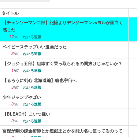
ニュース
タイトル
【チェンソーマン二部】記憶よりデンジーマンvsヨルが面白く
エンタメ
感じた
スポーツ
17
ねいろ速報
HIT
ベイビーステップいい漫画だった
漫画・アニメ
3
ねいろ速報
HIT
ゲーム
【ジョジョ五部】組織すぐ乗っ取られるの間抜けじゃないか？
1
ねいろ速報
HIT
Vtuber
【るろうに剣心 北海道編】蝙也宇宙へ
趣味
3
ねいろ速報
HIT
生活
少年ジャンプやばい
3
ねいろ速報
HIT
アダルト
【BLEACH】こいつ嫌い
0
その他
ねいろ速報
HIT
富樫が鋼の錬金術師とか遊戯王とかを能力名に使ってるのって
RSS配信一覧