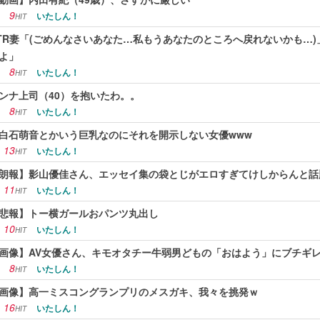
9
いたしん！
HIT
TR妻「(ごめんなさいあなた…私もうあなたのところへ戻れないかも…
よ」
8
いたしん！
HIT
ンナ上司（40）を抱いたわ。。
8
いたしん！
HIT
白石萌音とかいう巨乳なのにそれを開示しない女優www
13
いたしん！
HIT
朗報】影山優佳さん、エッセイ集の袋とじがエロすぎてけしからんと話
11
いたしん！
HIT
悲報】トー横ガールおパンツ丸出し
10
いたしん！
HIT
画像】AV女優さん、キモオタチー牛弱男どもの「おはよう」にブチギ
8
いたしん！
HIT
画像】高一ミスコングランプリのメスガキ、我々を挑発ｗ
16
いたしん！
HIT