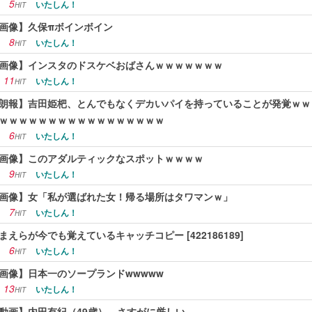
5
いたしん！
HIT
画像】久保πボインボイン
8
いたしん！
HIT
画像】インスタのドスケベおばさんｗｗｗｗｗｗｗ
11
いたしん！
HIT
朗報】吉田姫杷、とんでもなくデカいパイを持っていることが発覚ｗｗ
ｗｗｗｗｗｗｗｗｗｗｗｗｗｗｗｗｗ
6
いたしん！
HIT
画像】このアダルティックなスポットｗｗｗｗ
9
いたしん！
HIT
画像】女「私が選ばれた女！帰る場所はタワマンｗ」
7
いたしん！
HIT
まえらが今でも覚えているキャッチコピー [422186189]
6
いたしん！
HIT
画像】日本一のソープランドwwwww
13
いたしん！
HIT
動画】内田有紀（49歳）、さすがに厳しい