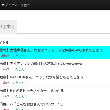
ブックマーク他
 | 注目
イトル
悲報】女性声優さん、なぜかエッッッッな体操をやらされてしまう……
36
いたしん！
HIT
画像】アイアンマンの娘(13)の恵体お●ぱいwwwwww
8
いたしん！
HIT
動画】DJ SODAさん、エッチな水を浴びをしてしまう
2
いたしん！
HIT
画像】Hすぎるヒッチハイカー、見つかる
2
いたしん！
HIT
田舞(37)「こんなおばさんでいいの…？」
4
いたしん！
HIT