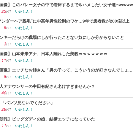
画像】このバレー女子の中で着床するまで即ハメしたい女子選べwwww
23
いたしん！
HIT
アンダーヘア脱毛”に中高年男性殺到のワケ…9年で患者数が200倍以上
5
いたしん！
HIT
ンキーだらけの職場にしか行ったことない奴にしか分からないこと
3
いたしん！
HIT
画像】山本未来アナ、日本人離れした美貌ｗｗｗｗｗｗｗ
11
いたしん！
HIT
画像】エッチなお姉さん「男の子って、こういうのが好きなんでしょ…
8
いたしん！
HIT
人アナウンサーの中田有紀さん老けすぎませんか？
46
いたしん！
HIT
K「パンツ見ないでください」
28
いたしん！
HIT
朗報】ビッグダディの娘、結構エッチになっていた
11
いたしん！
HIT