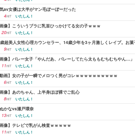
気av女優は大半がマン毛ぼーぼーだった
4
いたしん！
HIT
画像】こういうブラに乳首ひっかけてる女の子ｗｗｗ
20
いたしん！
HIT
6歳超美人女性心理カウンセラー、14歳少年を3ヶ月激しくレイプ。お菓子生姜 
9
いたしん！
HIT
画像】バレー女子「やんだあ、バレーしてたら太ももむちむちやん…」
11
いたしん！
HIT
動画】女の子が一瞬でメロつく男がコレｗｗｗｗｗｗｗｗｗｗ
6
いたしん！
HIT
画像】あのちゃん、上半身ほぼ裸でご乱心
8
いたしん！
HIT
ぬかなvs瀬戸環奈
13
いたしん！
HIT
画像】テレビで乳がん検査ｗｗｗｗｗ
11
いたしん！
HIT