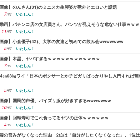
画像】のんさん(31)のミニスカ生脚姿が意外とエロいと話題
7
いたしん！
HIT
動画】パチンコ店の女店員さん、パンツが見えそうな危ない仕事ｗｗｗ
11
いたしん！
HIT
画像】小倉優子(42)、大学の友達と初めての飲み会wwwwwww
5
いたしん！
HIT
画像】木星、ヤバすぎるｗｗｗｗｗｗｗｗｗｗｗｗ
7
いたしん！
HIT
84㎝63㎏ワイ「日本のボクサーとかチビガリばっかりやし入門すれば
5
いたしん！
HIT
画像】国民的声優、パイズリ服が好きすぎるwwwwwww
10
いたしん！
HIT
画像】回転寿司でこれ食ってるヤツの正体ｗｗｗｗｗｗ
4
いたしん！
HIT
婦の営みがなくなった理由 2位は「自分がしたくなくなった」、1位