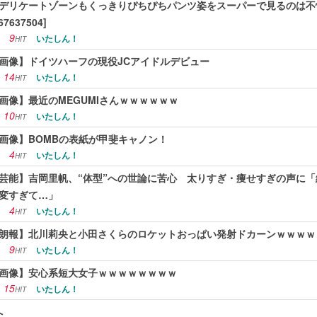
デリケートゾーンもくっきりぴちぴちパンツ姿をスーパーで見るのは不
67637504]
9
いたしん！
HIT
画像】ドイツハーフの現役JCアイドルデビュー
14
いたしん！
HIT
画像】最近のMEGUMIさんｗｗｗｗｗｗ
10
いたしん！
HIT
画像】BOMBの表紙が甲斐キャノン！
4
いたしん！
HIT
芸能】吉岡里帆、“体型”への世論に苦心 太りすぎ・痩せすぎの声に
変すぎて…」
4
いたしん！
HIT
朗報】北川莉央と小田さくらのロケットおっぱい発射ドカーンｗｗｗｗ
9
いたしん！
HIT
画像】安心系短大女子ｗｗｗｗｗｗｗｗ
15
いたしん！
HIT
へ