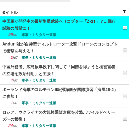
ニュース
タイトル
中国軍が開発中の最新型重武装ヘリコプター「Z-21」？…飛行
エンタメ
試験の段階に！
スポーツ
96
軍事・ミリタリー速報
HIT
Anduril社が自律型ティルトローター攻撃ドローンのコンセプト
漫画・アニメ
で衝撃を与える！
ゲーム
2
軍事・ミリタリー速報
HIT
中国外務省、広島原爆投下に関して「同情を得ようと核被害者
Vtuber
の立場を政治利用」と主張！
趣味
4
軍事・ミリタリー速報
HIT
ポーランド海軍のコルモランII級掃海艇が国際演習「海風26-2」
生活
に参加！
アダルト
1
軍事・ミリタリー速報
HIT
ロシア、ウクライナの大規模通販倉庫を攻撃…ワイルドベリー
その他
ズへの報復！
24
RSS配信一覧
軍事・ミリタリー速報
HIT