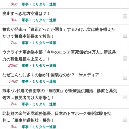
0
軍事・ミリタリー速報
HIT
廃止すべき地方空港は？！
3
軍事・ミリタリー速報
HIT
警官が発砲→「適正だったか調査」するわけ…実は銃を構えた
だけで警察本部長まで報告！
7
軍事・ミリタリー速報
HIT
ウクライナ軍参謀本部「今年のロシア軍死傷者24万人…新規兵
力の募集規模を上回る」！
22
軍事・ミリタリー速報
HIT
なぜこんなに多くの物が中国製なのか？…米メディア！
54
軍事・ミリタリー速報
HIT
熊本･八代港で自衛隊の「病院船」が医療提供開始、診察と薬剤
処方…被災者向け大浴場も！
2
軍事・ミリタリー速報
HIT
北朝鮮の金与正党総務部長、日本のトマホーク発射試験を批
判…「軍事的選択肢」警告！
0
軍事・ミリタリー速報
HIT