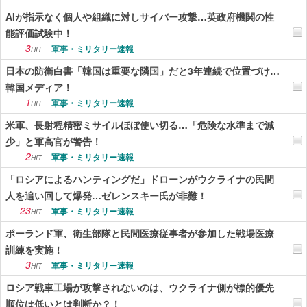
AIが指示なく個人や組織に対しサイバー攻撃…英政府機関の性
能評価試験中！
3
軍事・ミリタリー速報
HIT
日本の防衛白書「韓国は重要な隣国」だと3年連続で位置づけ…
韓国メディア！
1
軍事・ミリタリー速報
HIT
米軍、長射程精密ミサイルほぼ使い切る…「危険な水準まで減
少」と軍高官が警告！
2
軍事・ミリタリー速報
HIT
「ロシアによるハンティングだ」ドローンがウクライナの民間
人を追い回して爆発…ゼレンスキー氏が非難！
23
軍事・ミリタリー速報
HIT
ポーランド軍、衛生部隊と民間医療従事者が参加した戦場医療
訓練を実施！
3
軍事・ミリタリー速報
HIT
ロシア戦車工場が攻撃されないのは、ウクライナ側が標的優先
順位は低いとは判断か？！