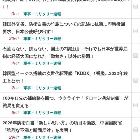
1！
3
軍事・ミリタリー速報
HIT
韓国外交省、防衛白書の竹島についての記述に抗議…即時撤回
要求、日本公使呼び出す！
30
軍事・ミリタリー速報
HIT
石油もない、鉄もない、国土の7割は山…それでも日本が世界屈
指の経済大国になれた「勤勉さ」以外の勝因！
4
軍事・ミリタリー速報
HIT
韓国型イージス搭載の次世代駆逐艦「KDDX」1番艦…2032年竣
工と公示！
2
軍事・ミリタリー速報
HIT
100キロ先の補給路を断つ、ウクライナ「ドローン兵站封鎖」が
戦局を変える！
6
軍事・ミリタリー速報
HIT
2026年防衛白書「新しい戦い方」の項目を新設…中国国防省
「強烈な不満と断固反対」を表明！
29
軍事・ミリタリー速報
HIT