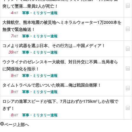
突して墜落…乗員2人が死亡！
4
軍事・ミリタリー速報
HIT
大韓航空、熊本地震の被災地へミネラルウォーター1万2000本を
無償で緊急輸送！
7
軍事・ミリタリー速報
HIT
コメより武器を選ぶ日本、その行方は…中国メディア！
39
軍事・ミリタリー速報
HIT
ウクライナのゼレンスキー大統領、対日外交に不満…当局者ら
に関係強化を指示！
9
軍事・ミリタリー速報
HIT
タイムトラベルで思いついた映画…俺は戦国自衛隊！
9
軍事・ミリタリー速報
HIT
ロシアの進軍スピードが低下、7月はわずか175km²しか占領で
きず！
8
軍事・ミリタリー速報
HIT
ページ上部へ