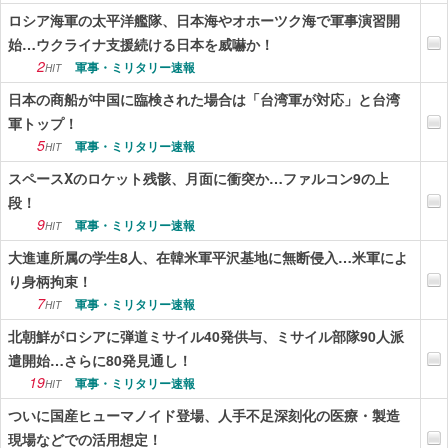
ロシア海軍の太平洋艦隊、日本海やオホーツク海で軍事演習開
始…ウクライナ支援続ける日本を威嚇か！
2
軍事・ミリタリー速報
HIT
日本の商船が中国に臨検された場合は「台湾軍が対応」と台湾
軍トップ！
5
軍事・ミリタリー速報
HIT
スペースXのロケット残骸、月面に衝突か…ファルコン9の上
段！
9
軍事・ミリタリー速報
HIT
大進連所属の学生8人、在韓米軍平沢基地に無断侵入…米軍によ
り身柄拘束！
7
軍事・ミリタリー速報
HIT
北朝鮮がロシアに弾道ミサイル40発供与、ミサイル部隊90人派
遣開始…さらに80発見通し！
19
軍事・ミリタリー速報
HIT
ついに国産ヒューマノイド登場、人手不足深刻化の医療・製造
現場などでの活用想定！