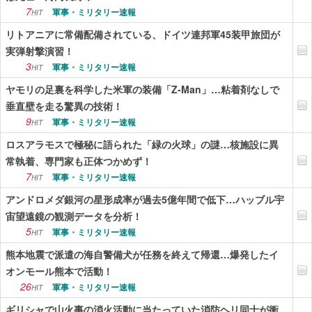
7
軍事・ミリタリー速報
HIT
リトアニアに常備配備されている、ドイツ連邦軍45装甲旅団が
実弾射撃演習！
3
軍事・ミリタリー速報
HIT
ヤモリの足裏を科学した米軍の装備「Z-Man」…粘着剤なしで
垂直壁を走る驚異の技術！
9
軍事・ミリタリー速報
HIT
ロスアラモスで極秘に語られた「緑の火球」の謎…核施設に異
常執着、専門家も正体つかめず！
7
軍事・ミリタリー速報
HIT
アンドロメダ銀河の星形成率が過去5億年間で低下…ハッブル宇
宙望遠鏡の観測データを分析！
5
軍事・ミリタリー速報
HIT
熊本地震で派遣の海自警備犬が任務を終えて帰還…爆発したイ
オンモール熊本で活動！
26
軍事・ミリタリー速報
HIT
ギリシャで山火事の消火活動に当たっていた消防ヘリ同士が衝