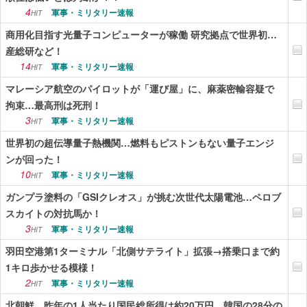
4
軍事・ミリタリー速報
HIT
商用化目指す光量子コンピューターが稼働 研究拠点で世界初…
産総研など！
14
軍事・ミリタリー速報
HIT
マレーシア航空のパイロットが「運び屋」に、麻薬密輸容疑で
拘束…最高刑は死刑！
3
軍事・ミリタリー速報
HIT
世界初の超伝導量子熱機関…燃料もピストンもない量子エンジ
ンが回った！
10
軍事・ミリタリー速報
HIT
ガンプラ塗料の「GSIクレオス」が挑む次世代太陽電池…ペロブ
スカイトの対抗馬か！
3
軍事・ミリタリー速報
HIT
羽田空港第1ターミナル「北側サテライト」拡張→搭乗口まで約
1キロ歩かせる模様！
2
軍事・ミリタリー速報
HIT
北朝鮮、昨年の1人当たり国民総所得は約20万円…韓国の28分の