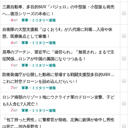
三菱自動車、多目的SUV「パジェロ」の中型版・小型版も発売
へ…復活シリーズの本命に！
4
軍事・ミリタリー速報
HIT
自衛隊の大型支援船「はくおうⅡ」が八代港に到着…入浴や休
憩、医療拠点として稼働！
4
軍事・ミリタリー速報
HIT
屈辱のプーチン、習近平に「値切られ」「無視され」まるで主
従関係…ロシアが中国の属国になりつつある！
1
軍事・ミリタリー速報
HIT
防衛装備庁が公開した動画に登場する戦闘支援型多目的USV…
これに対空ドローンを詰め込んだらいい！
7
軍事・ミリタリー速報
HIT
ロシア南部のリゾート地にウクライナ軍のドローン攻撃、子ど
も3人含む7人死亡！
7
軍事・ミリタリー速報
HIT
「包丁持った男性」に警察官が発砲、左胸に銃弾が命中し男性
は死亡…河内長野市！