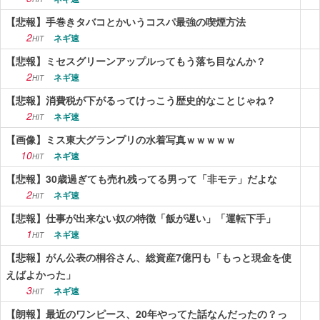
【悲報】手巻きタバコとかいうコスパ最強の喫煙方法
2
ネギ速
HIT
【悲報】ミセスグリーンアップルってもう落ち目なんか？
2
ネギ速
HIT
【悲報】消費税が下がるってけっこう歴史的なことじゃね？
2
ネギ速
HIT
【画像】ミス東大グランプリの水着写真ｗｗｗｗｗ
10
ネギ速
HIT
【悲報】30歳過ぎても売れ残ってる男って「非モテ」だよな
2
ネギ速
HIT
【悲報】仕事が出来ない奴の特徴「飯が遅い」「運転下手」
1
ネギ速
HIT
【悲報】がん公表の桐谷さん、総資産7億円も「もっと現金を使
えばよかった」
3
ネギ速
HIT
【朗報】最近のワンピース、20年やってた話なんだったの？っ