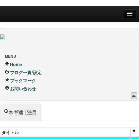
Home
ブログ一覧/設定
お問い合わせ
MENU
ブックマーク他
Home
ブログ一覧/設定
ブックマーク
ブックマーク
24Hランキング
お問い合わせ
昨日のランキング
ネギ速 | 注目
1週間内ランキング
1ヶ月内ランキング
タイトル
VIP