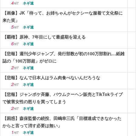
4
ネギ速
HIT
【画像】JK「待って、お姉ちゃんがセクシーな服着て文化祭に
来た笑」
5
ネギ速
HIT
【覇権】原神、7年目にして最盛期を迎える
6
ネギ速
HIT
【悲報】週刊少年ジャンプ、発行部数が初の100万部割れ…紙雑
誌の「100万部超」がゼロに
2
ネギ速
HIT
【悲報】なんで日本人はラム肉食べないんだろうな
2
ネギ速
HIT
【悲報】ジャンポケ斉藤、バウムクーヘン販売とTikTokライブ
で被害女性の怒りを買ってしまう
2
ネギ速
HIT
【困惑】森保監督の続投、田嶋幸三氏「目標達成できなかった
からと言って消す必要は無い」
1
ネギ速
HIT