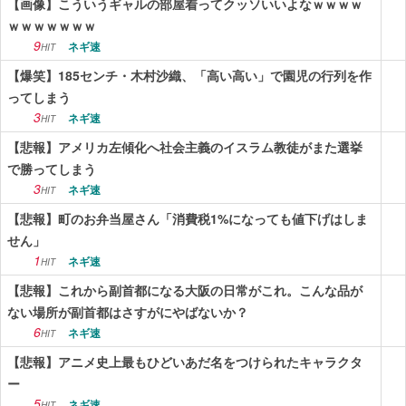
【画像】こういうギャルの部屋着ってクッソいいよなｗｗｗｗ
ｗｗｗｗｗｗｗ
9
ネギ速
HIT
【爆笑】185センチ・木村沙織、「高い高い」で園児の行列を作
ってしまう
3
ネギ速
HIT
【悲報】アメリカ左傾化へ社会主義のイスラム教徒がまた選挙
で勝ってしまう
3
ネギ速
HIT
【悲報】町のお弁当屋さん「消費税1%になっても値下げはしま
せん」
1
ネギ速
HIT
【悲報】これから副首都になる大阪の日常がこれ。こんな品が
ない場所が副首都はさすがにやばないか？
6
ネギ速
HIT
【悲報】アニメ史上最もひどいあだ名をつけられたキャラクタ
ー
5
ネギ速
HIT