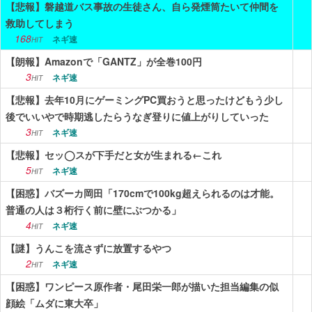
【悲報】磐越道バス事故の生徒さん、自ら発煙筒たいて仲間を
救助してしまう
ニュース
168
ネギ速
HIT
エンタメ
【朗報】Amazonで「GANTZ」が全巻100円
3
ネギ速
スポーツ
HIT
【悲報】去年10月にゲーミングPC買おうと思ったけどもう少し
漫画・アニメ
後でいいやで時期逃したらうなぎ登りに値上がりしていった
3
ネギ速
HIT
ゲーム
【悲報】セッ◯スが下手だと女が生まれる←これ
Vtuber
5
ネギ速
HIT
趣味
【困惑】バズーカ岡田「170cmで100kg超えられるのは才能。
普通の人は３桁行く前に壁にぶつかる」
生活
4
ネギ速
HIT
アダルト
【謎】うんこを流さずに放置するやつ
2
ネギ速
HIT
その他
【困惑】ワンピース原作者・尾田栄一郎が描いた担当編集の似
顔絵「ムダに東大卒」
RSS配信一覧