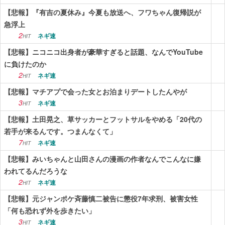
【悲報】『有吉の夏休み』今夏も放送へ、フワちゃん復帰説が
急浮上
2
ネギ速
HIT
【悲報】ニコニコ出身者が豪華すぎると話題、なんでYouTube
に負けたのか
2
ネギ速
HIT
【悲報】マチアプで会った女とお泊まりデートしたんやが
3
ネギ速
HIT
【悲報】土田晃之、草サッカーとフットサルをやめる「20代の
若手が来るんです。つまんなくて」
7
ネギ速
HIT
【悲報】みいちゃんと山田さんの漫画の作者なんでこんなに嫌
われてるんだろうな
2
ネギ速
HIT
【悲報】元ジャンポケ斉藤慎二被告に懲役7年求刑、被害女性
「何も恐れず外を歩きたい」
3
ネギ速
HIT