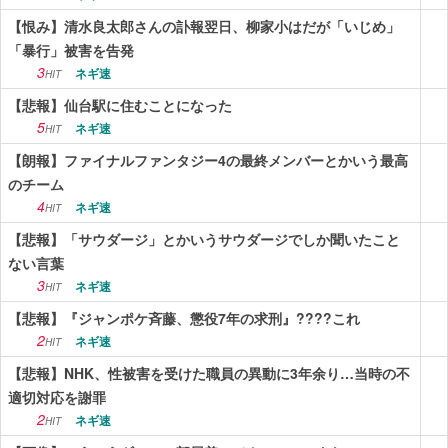
【恨み】清水良太郎さんの訃報翌日、柳家小はだが「いじめ」
「暴行」被害を告発
3
ネギ速
HIT
【悲報】仙台駅に住むことになった
5
ネギ速
HIT
【朗報】ファイナルファンタジー4の最終メンバーとかいう最高
のチーム
4
ネギ速
HIT
【悲報】「サウダージ」とかいうサウダージでしか聞いたこと
ない言葉
3
ネギ速
HIT
【悲報】『ジャンポケ斉藤、懲役7年の求刑』????これ
2
ネギ速
HIT
【悲報】NHK、性被害を受けた職員の異動に3年余り…当時の不
適切対応を謝罪
2
ネギ速
HIT