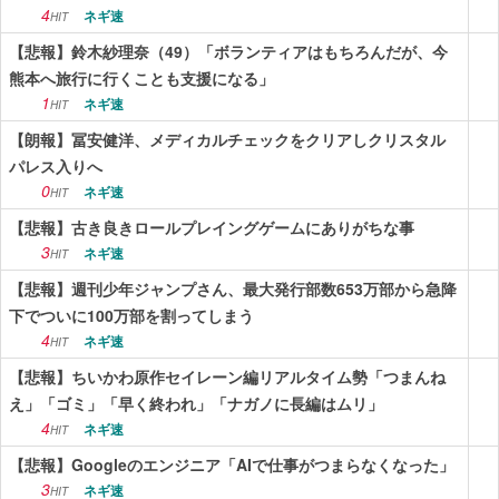
4
ネギ速
HIT
【悲報】鈴木紗理奈（49）「ボランティアはもちろんだが、今
熊本へ旅行に行くことも支援になる」
1
ネギ速
HIT
【朗報】冨安健洋、メディカルチェックをクリアしクリスタル
パレス入りへ
0
ネギ速
HIT
【悲報】古き良きロールプレイングゲームにありがちな事
3
ネギ速
HIT
【悲報】週刊少年ジャンプさん、最大発行部数653万部から急降
下でついに100万部を割ってしまう
4
ネギ速
HIT
【悲報】ちいかわ原作セイレーン編リアルタイム勢「つまんね
え」「ゴミ」「早く終われ」「ナガノに長編はムリ」
4
ネギ速
HIT
【悲報】Googleのエンジニア「AIで仕事がつまらなくなった」
3
ネギ速
HIT