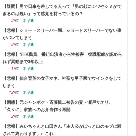
【疑問】男で日傘を差してる人って『男の顔にシワやシミがで
きるのは醜い』って感覚を持っているの？
3
ネギ速
HIT
【悲報】ショートスリーパー堀、ショートスリーパーでない事
がバレてしまう
8
ネギ速
HIT
【悲報】NHK職員、番組出演者から性被害 復職配慮が認めら
れず異動まで3年以上
1
ネギ速
HIT
【悲報】仙台育英の女子マネ、神聖な甲子園でウインクをして
しまう
12
ネギ速
HIT
【困惑】元ジャンポケ・斉藤慎二被告の妻・瀬戸サオリ、
「久々に」家族へのお弁当作り再開
2
ネギ速
HIT
【悲報】みいちゃんと山田さん「主人公がぽっと出のモブに殺
されて終わります」←これ