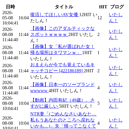
日時
タイトル
HIT
ブログ
2026-
復活してほしいAV女優
12
HIT
い
いたし
05-08
16:04
12
たしん！
ん！
16:04:41
【画像】このアダルティックな
2026-
いたし
08-08
11:44
スポットｗｗｗｗ
2
HIT
いたし
2
ん！
11:44:40
ん！
【画像】女「私が選ばれた女！
2026-
いたし
08-08
11:44
帰る場所はタワマンｗ」
1
HIT
1
ん！
11:44:40
いたしん！
おまえらが今でも覚えているキ
2026-
いたし
08-08
11:44
ャッチコピー [422186189]
2
HIT
2
ん！
11:44:40
いたしん！
2026-
【画像】日本一のソープランド
いたし
08-08
11:44
4
wwwww
4
HIT
いたしん！
ん！
11:44:40
2026-
【動画】内田有紀（49歳）、さ
いたし
08-08
10:04
5
すがに厳しい
5
HIT
いたしん！
ん！
10:04:41
NTR妻「(ごめんなさいあなた…
2026-
私もうあなたのところへ戻れな
いたし
08-08
10:04
4
いかも…)」夫「帰ってこなくて
ん！
10:04:41