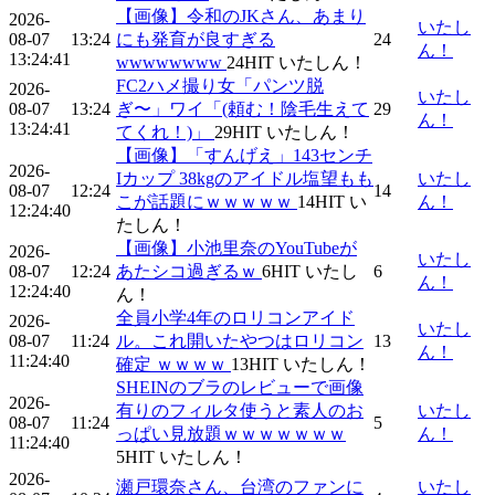
【画像】令和のJKさん、あまり
2026-
いたし
08-07
13:24
にも発育が良すぎる
24
ん！
13:24:41
wwwwwwww
24
HIT
いたしん！
FC2ハメ撮り女「パンツ脱
2026-
いたし
08-07
13:24
ぎ〜」ワイ「(頼む！陰毛生えて
29
ん！
13:24:41
てくれ！)」
29
HIT
いたしん！
【画像】「すんげえ」143センチ
2026-
Iカップ 38kgのアイドル塩望もも
いたし
08-07
12:24
14
こが話題にｗｗｗｗｗ
14
HIT
い
ん！
12:24:40
たしん！
【画像】小池里奈のYouTubeが
2026-
いたし
08-07
12:24
あたシコ過ぎるｗ
6
HIT
いたし
6
ん！
12:24:40
ん！
全員小学4年のロリコンアイド
2026-
いたし
08-07
11:24
ル。これ開いたやつはロリコン
13
ん！
11:24:40
確定 ｗｗｗｗ
13
HIT
いたしん！
SHEINのブラのレビューで画像
2026-
有りのフィルタ使うと素人のお
いたし
08-07
11:24
5
っぱい見放題ｗｗｗｗｗｗｗ
ん！
11:24:40
5
HIT
いたしん！
2026-
瀬戸環奈さん、台湾のファンに
いたし