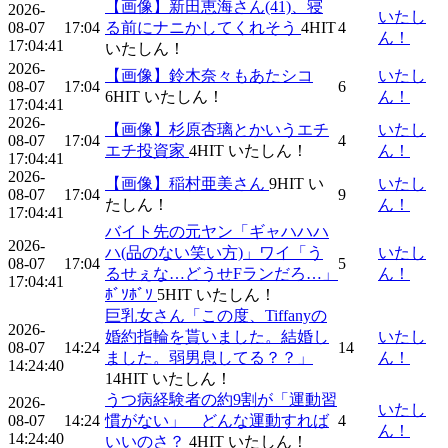
【画像】新田恵海さん(41)、寝
2026-
いたし
08-07
17:04
る前にナニかしてくれそう
4
HIT
4
ん！
17:04:41
いたしん！
2026-
【画像】鈴木奈々もあたシコ
いたし
08-07
17:04
6
6
HIT
いたしん！
ん！
17:04:41
2026-
【画像】杉原杏璃とかいうエチ
いたし
08-07
17:04
4
エチ投資家
4
HIT
いたしん！
ん！
17:04:41
2026-
【画像】稲村亜美さん
9
HIT
い
いたし
08-07
17:04
9
たしん！
ん！
17:04:41
バイト先の元ヤン「ギャハハハ
2026-
ハ(品のない笑い方)」ワイ「う
いたし
08-07
17:04
5
るせぇな…どうせFランだろ…」
ん！
17:04:41
ﾎﾞｿﾎﾞｿ
5
HIT
いたしん！
巨乳女さん「この度、Tiffanyの
2026-
婚約指輪を貰いました。結婚し
いたし
08-07
14:24
14
ました。弱男息してる？？」
ん！
14:24:40
14
HIT
いたしん！
うつ病経験者の約9割が「運動習
2026-
いたし
08-07
14:24
慣がない」 どんな運動すれば
4
ん！
14:24:40
いいのさ？
4
HIT
いたしん！