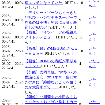
いたし
08-08
00:04
構エッチになっていた
10
HIT
い
10
ん！
00:04:41
たしん！
「デリケートゾーンもくっきり
2026-
ぴちぴちパンツ姿をスーパーで
いたし
08-08
00:04
9
見るのは不快」発言に反論が殺
ん！
00:04:41
到 [567637504]
9
HIT
いたしん！
【画像】ドイツハーフの現役JC
2026-
いたし
08-08
00:04
アイドルデビュー
11
HIT
いたし
11
ん！
00:04:41
ん！
2026-
【画像】最近のMEGUMIさんｗ
いたし
08-07
22:24
10
ｗｗｗｗｗ
10
HIT
いたしん！
ん！
22:24:41
2026-
【画像】BOMBの表紙が甲斐キ
いたし
08-07
22:24
4
ャノン！
4
HIT
いたしん！
ん！
22:24:41
【芸能】吉岡里帆、“体型”への
世論に苦心 太りすぎ・痩せす
2026-
いたし
08-07
21:24
ぎの声に「絶妙なところを狙う
4
ん！
21:24:41
のが大変すぎて…」
4
HIT
いた
しん！
【朗報】北川莉央と小田さくら
2026-
のロケットおっぱい発射ドカー
いたし
08-07
21:24
9