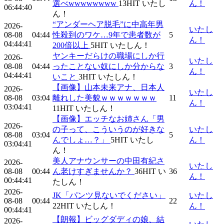
選べwwwwwwww
13
HIT
いたし
ん！
06:44:40
ん！
“アンダーヘア脱毛”に中高年男
2026-
いたし
08-08
04:44
性殺到のワケ…9年で患者数が
5
ん！
04:44:41
200倍以上
5
HIT
いたしん！
ヤンキーだらけの職場にしか行
2026-
いたし
08-08
04:44
ったことない奴にしか分からな
3
ん！
04:44:41
いこと
3
HIT
いたしん！
【画像】山本未来アナ、日本人
2026-
いたし
08-08
03:04
離れした美貌ｗｗｗｗｗｗｗ
11
ん！
03:04:41
11
HIT
いたしん！
【画像】エッチなお姉さん「男
2026-
の子って、こういうのが好きな
いたし
08-08
03:04
5
んでしょ…？」
5
HIT
いたし
ん！
03:04:41
ん！
美人アナウンサーの中田有紀さ
2026-
いたし
08-08
00:44
ん老けすぎませんか？
36
HIT
い
36
ん！
00:44:41
たしん！
2026-
JK「パンツ見ないでください」
いたし
08-08
00:44
22
22
HIT
いたしん！
ん！
00:44:41
【朗報】ビッグダディの娘、結
2026-