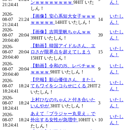
ンｗｗｗｗｗｗｗｗ
9
HIT
いた
ん！
21:24:41
しん！
2026-
【画像】安心系短大女子ｗｗｗ
いたし
08-07
21:24
14
ｗｗｗｗｗ
14
HIT
いたしん！
ん！
21:24:41
2026-
【画像】吉岡里帆ちゃんｗｗ
いたし
08-07
20:04
39
39
HIT
いたしん！
ん！
20:04:40
【動画】韓国アイドルさん、エ
2026-
いたし
08-07
20:04
ロさが限界点を超えてしまう
15
ん！
20:04:40
15
HIT
いたしん！
2026-
【動画】令和のJS、レベチｗｗ
いたし
08-07
20:04
9
ｗｗｗｗ
9
HIT
いたしん！
ん！
20:04:40
【悲報】影山優佳さん、またし
2026-
いたし
08-07
18:24
てもワイをシコらせにくる
2
HIT
2
ん！
18:24:41
いたしん！
2026-
上村ひなのちゃんと付き合いた
いたし
08-07
18:24
3
いんやが
3
HIT
いたしん！
ん！
18:24:41
あえて「ブラジャー丸見え」で
2026-
いたし
08-07
18:24
外出する女性が急増中
10
HIT
い
10
ん！
18:24:41
たしん！