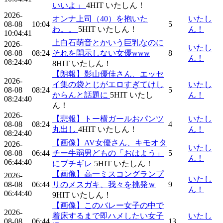
いいよ」
4
HIT
いたしん！
2026-
オンナ上司（40）を抱いた
いたし
08-08
10:04
5
わ。。
5
HIT
いたしん！
ん！
10:04:41
上白石萌音とかいう巨乳なのに
2026-
いたし
08-08
08:24
それを開示しない女優www
8
ん！
08:24:40
8
HIT
いたしん！
【朗報】影山優佳さん、エッセ
2026-
イ集の袋とじがエロすぎてけし
いたし
08-08
08:24
5
からんと話題に
5
HIT
いたし
ん！
08:24:40
ん！
2026-
【悲報】トー横ガールおパンツ
いたし
08-08
08:24
4
丸出し
4
HIT
いたしん！
ん！
08:24:40
【画像】AV女優さん、キモオタ
2026-
いたし
08-08
06:44
チー牛弱男どもの「おはよう」
5
ん！
06:44:40
にブチギレ
5
HIT
いたしん！
【画像】高一ミスコングランプ
2026-
いたし
08-08
06:44
リのメスガキ、我々を挑発ｗ
9
ん！
06:44:40
9
HIT
いたしん！
【画像】このバレー女子の中で
2026-
着床するまで即ハメしたい女子
いたし
08-08
06:44
13