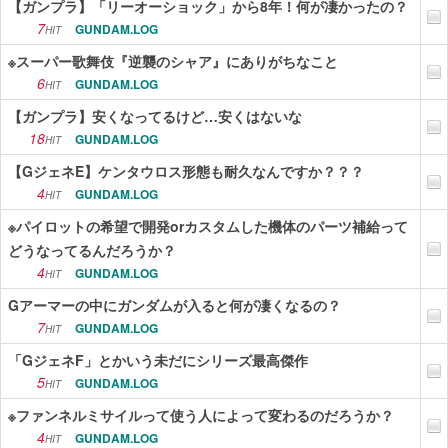
【ガンプラ】「リーオーショック」から8年！何が凄かったの？
7
GUNDAM.LOG
HIT
※スーパー歌舞伎『逆襲のシャア』にありがちなこと
6
GUNDAM.LOG
HIT
【ガンプラ】安くなってるけど…安くはないな
18
GUNDAM.LOG
HIT
【GジェネE】ケンタウロス形態も耐久なんですか？？？
4
GUNDAM.LOG
HIT
※パイロットの希望で開発orカスタムした機体のパーツ補給って
どうなってるんだろうか？
4
GUNDAM.LOG
HIT
Gアーマーの中にガンダムが入ると何が凄くなるの？
7
GUNDAM.LOG
HIT
「GジェネF」とかいう未だにシリーズ最高傑作
5
GUNDAM.LOG
HIT
※ファンネルミサイルって使う人によって変わるのだろうか？
4
GUNDAM.LOG
HIT