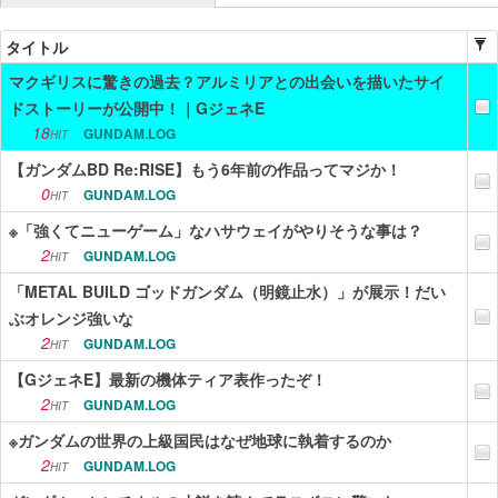
ニュース
タイトル
マクギリスに驚きの過去？アルミリアとの出会いを描いたサイ
エンタメ
ドストーリーが公開中！｜GジェネE
スポーツ
18
GUNDAM.LOG
HIT
【ガンダムBD Re:RISE】もう6年前の作品ってマジか！
漫画・アニメ
0
GUNDAM.LOG
HIT
ゲーム
※「強くてニューゲーム」なハサウェイがやりそうな事は？
2
GUNDAM.LOG
HIT
Vtuber
「METAL BUILD ゴッドガンダム（明鏡止水）」が展示！だい
趣味
ぶオレンジ強いな
2
GUNDAM.LOG
HIT
生活
【GジェネE】最新の機体ティア表作ったぞ！
アダルト
2
GUNDAM.LOG
HIT
その他
※ガンダムの世界の上級国民はなぜ地球に執着するのか
2
GUNDAM.LOG
HIT
RSS配信一覧