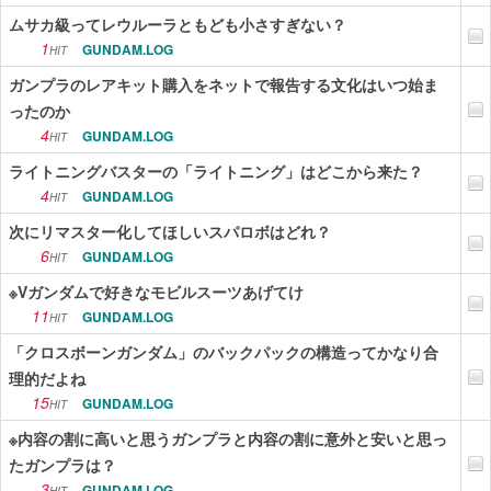
ムサカ級ってレウルーラともども小さすぎない？
1
GUNDAM.LOG
HIT
ガンプラのレアキット購入をネットで報告する文化はいつ始ま
ったのか
4
GUNDAM.LOG
HIT
ライトニングバスターの「ライトニング」はどこから来た？
4
GUNDAM.LOG
HIT
次にリマスター化してほしいスパロボはどれ？
6
GUNDAM.LOG
HIT
※Vガンダムで好きなモビルスーツあげてけ
11
GUNDAM.LOG
HIT
「クロスボーンガンダム」のバックパックの構造ってかなり合
理的だよね
15
GUNDAM.LOG
HIT
※内容の割に高いと思うガンプラと内容の割に意外と安いと思っ
たガンプラは？
3
GUNDAM.LOG