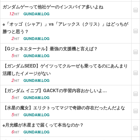
ガンダムゲーって他社ゲーのインスパイア多いよね
12
GUNDAM.LOG
HIT
※「オッゴ（シャア）」vs「アレックス（クリス）」はどっちが
勝つと思う？
2
GUNDAM.LOG
HIT
【Gジェネエターナル】最強の支援機と言えば？
5
GUNDAM.LOG
HIT
【ガンダムSEED】ゲイツってクルーゼも乗ってるのにあんまり
活躍したイメージがない
2
GUNDAM.LOG
HIT
【ガンダム イニブ】GACKTの学習内容おかしいよ…
5
GUNDAM.LOG
HIT
【水星の魔女】エリクトってマジで奇跡の存在だったんだよな
5
GUNDAM.LOG
HIT
※月光蝶が木星まで届くって本当なのか？
6
GUNDAM.LOG
HIT