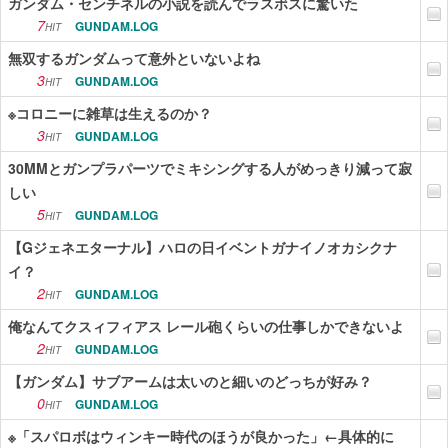
ガンダム・センチネルの小説を読んでラスボスに驚いた
7
GUNDAM.LOG
HIT
無双するガンダムって意外といないよね
3
GUNDAM.LOG
HIT
※コロニーに雑草は生えるのか？
3
GUNDAM.LOG
HIT
30MMとガンプラパーツでミキシングする人がめっきり減って寂
しい
5
GUNDAM.LOG
HIT
【Gジェネエターナル】ハロの日イベントガナイノオカシクナ
イ？
2
GUNDAM.LOG
HIT
俺なんてクスィフィアス レール砲くらいの仕事しかできないよ
2
GUNDAM.LOG
HIT
【ガンダム】サブアームは太いのと細いのどっちが好み？
0
GUNDAM.LOG
HIT
※「スパロボはウィンキー時代のほうが良かった」←具体的に