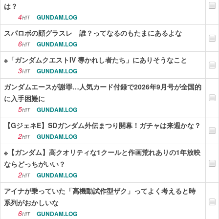
は？
4
GUNDAM.LOG
HIT
スパロボの顔グラスレ 誰？ってなるのもたまにあるよな
6
GUNDAM.LOG
HIT
※「ガンダムクエストIV 導かれし者たち」にありそうなこと
3
GUNDAM.LOG
HIT
ガンダムエースが謝罪…人気カード付録で2026年9月号が全国的
に入手困難に
5
GUNDAM.LOG
HIT
【GジェネE】SDガンダム外伝まつり開幕！ガチャは来週かな？
2
GUNDAM.LOG
HIT
※【ガンダム】高クオリティな1クールと作画荒れありの1年放映
ならどっちがいい？
2
GUNDAM.LOG
HIT
アイナが乗っていた「高機動試作型ザク」ってよく考えると時
系列がおかしいな
6
GUNDAM.LOG
HIT