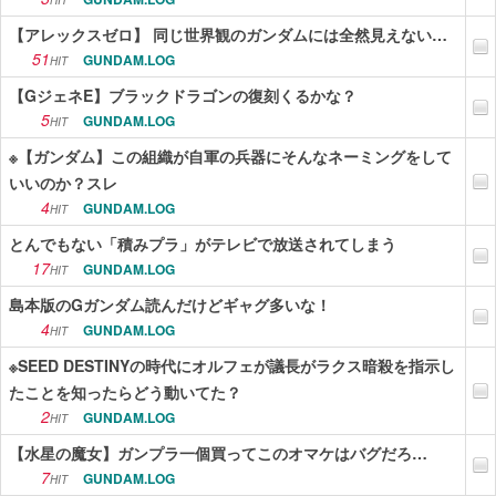
HIT
【アレックスゼロ】 同じ世界観のガンダムには全然見えない…
51
GUNDAM.LOG
HIT
【GジェネE】ブラックドラゴンの復刻くるかな？
5
GUNDAM.LOG
HIT
※【ガンダム】この組織が自軍の兵器にそんなネーミングをして
いいのか？スレ
4
GUNDAM.LOG
HIT
とんでもない「積みプラ」がテレビで放送されてしまう
17
GUNDAM.LOG
HIT
島本版のGガンダム読んだけどギャグ多いな！
4
GUNDAM.LOG
HIT
※SEED DESTINYの時代にオルフェが議長がラクス暗殺を指示し
たことを知ったらどう動いてた？
2
GUNDAM.LOG
HIT
【水星の魔女】ガンプラ一個買ってこのオマケはバグだろ…
7
GUNDAM.LOG
HIT