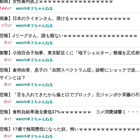
動画】女性審判炎上ｗｗｗｗｗｗｗｗｗｗｗｗｗｗｗｗｗ
144
watch＠２ちゃんねる
HIT
画像】日本のライオンさん、溶けるｗｗｗｗｗｗｗｗｗｗｗｗｗｗ
17
watch＠２ちゃんねる
HIT
悲報】Jリーグさん、誰も観ないｗｗｗｗｗｗｗｗｗｗｗｗｗｗｗｗｗ
5
watch＠２ちゃんねる
HIT
衝撃】小池百合子知事、東京駅近くに「地下シェルター」整備を正式表
4
watch＠２ちゃんねる
HIT
悲報】倉持由香、息子の「自閉スペクトラム症」診断にショックで涙…
サインとは？
8
watch＠２ちゃんねる
HIT
悲報】「舌を入れてきたから歯と口でブロック」元ジャンポケ斉藤の不
6
watch＠２ちゃんねる
HIT
悲報】食料自給率過去最低37%ｗｗｗｗｗｗｗ コメ消費減響く・・・
4
watch＠２ちゃんねる
HIT
悲報】17歳で無期懲役になった奴、怖いｗｗｗｗｗｗｗｗｗｗｗｗｗ
8
watch＠２ちゃんねる
HIT