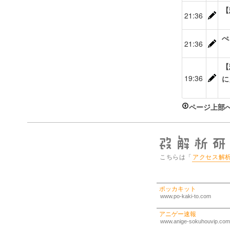
【
21:36
ぺ
21:36
【
19:36
に
ページ上部