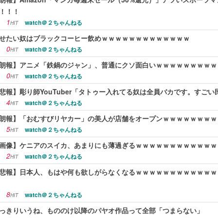
！！！
1
watch＠２ちゃんねる
HIT
せたい奴はブラックコーヒー飲めｗｗｗｗｗｗｗｗｗｗｗｗｗ
0
watch＠２ちゃんねる
HIT
朗報】アニメ「鉄鍋のジャン」、普通にクソ面白いｗｗｗｗｗｗｗｗｗ
0
watch＠２ちゃんねる
HIT
悲報】彫り師YouTuber「タトゥー入れてる奴は全員バカです。すごい
4
watch＠２ちゃんねる
HIT
朗報】「おむすびリヤカー」の美人が店舗をオープンｗｗｗｗｗｗｗｗ
5
watch＠２ちゃんねる
HIT
画像】ケニアのスイカ、あまりにも薄過ぎるｗｗｗｗｗｗｗｗｗｗｗｗ
2
watch＠２ちゃんねる
HIT
悲報】日本人、もはや何も欲しがらなくなるｗｗｗｗｗｗｗｗｗｗｗｗ
8
watch＠２ちゃんねる
HIT
っきりいうね、もののけ以降のパヤオ作品って全部「つまらない」