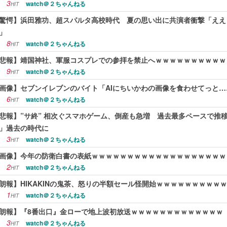
3
watch＠２ちゃんねる
HIT
驚愕】浜田雅功、超スパルタ高校時代 夏の思い出に共演者衝撃「ええ
」
8
watch＠２ちゃんねる
HIT
悲報】靖国神社、軍服コスプレでの参拝を禁止へｗｗｗｗｗｗｗｗｗｗ
9
watch＠２ちゃんねる
HIT
画像】セブンイレブンのバイト「AIにちいかわの画像を食わせてっと
6
watch＠２ちゃんねる
HIT
悲報】”サ終” 相次ぐスマホゲーム、倒産も急増 過去最多ペースで推
」過去の時代に
3
watch＠２ちゃんねる
HIT
画像】今年の防衛白書の表紙ｗｗｗｗｗｗｗｗｗｗｗｗｗｗｗｗｗｗｗ
2
watch＠２ちゃんねる
HIT
朗報】HIKAKINの鬼茶、怒りの半額セール怪開始ｗｗｗｗｗｗｗｗｗ
1
watch＠２ちゃんねる
HIT
朗報】『8番出口』金ローで地上波初放送ｗｗｗｗｗｗｗｗｗｗｗｗｗ
3
watch＠２ちゃんねる
HIT