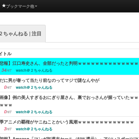
ブックマーク他
＠２ちゃんねる | 注目
イトル
悲報】江口寿史さん、全部だったと判明ｗｗｗｗｗｗｗｗｗｗｗｗｗｗ
34
watch＠２ちゃんねる
HIT
だに男が奢って当たり前なのってマジで謎なんやが
0
watch＠２ちゃんねる
HIT
画像】例の美人すぎるおにぎり屋さん、裏でおっさんが握っていたｗｗ
ｗｗｗ
0
watch＠２ちゃんねる
HIT
季アニメの覇権がヤニねことかいう風潮ｗｗｗｗｗｗｗｗｗｗｗｗｗ
3
watch＠２ちゃんねる
HIT
朗報】Amazon「マンガ毎週末セール（50%還元）」アツいスポーツ