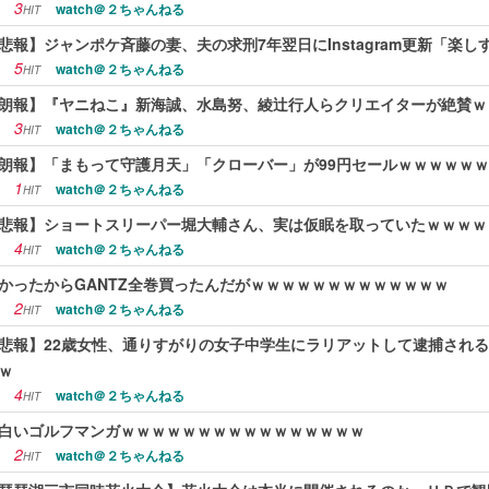
3
watch＠２ちゃんねる
HIT
悲報】ジャンポケ斉藤の妻、夫の求刑7年翌日にInstagram更新「楽し
5
watch＠２ちゃんねる
HIT
朗報】『ヤニねこ』新海誠、水島努、綾辻行人らクリエイターが絶賛ｗ
3
watch＠２ちゃんねる
HIT
朗報】「まもって守護月天」「クローバー」が99円セールｗｗｗｗｗ
1
watch＠２ちゃんねる
HIT
悲報】ショートスリーパー堀大輔さん、実は仮眠を取っていたｗｗｗｗ
4
watch＠２ちゃんねる
HIT
かったからGANTZ全巻買ったんだがｗｗｗｗｗｗｗｗｗｗｗｗｗ
2
watch＠２ちゃんねる
HIT
悲報】22歳女性、通りすがりの女子中学生にラリアットして逮捕され
ｗ
4
watch＠２ちゃんねる
HIT
白いゴルフマンガｗｗｗｗｗｗｗｗｗｗｗｗｗｗｗｗ
2
watch＠２ちゃんねる
HIT