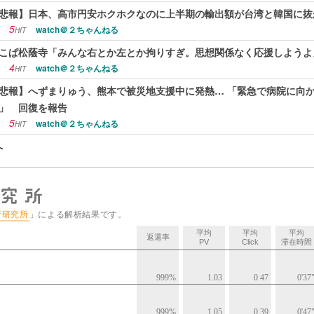
悲報】日本、高市円安ホクホクなのに上半期の輸出額が台湾と韓国に抜
5
watch＠２ちゃんねる
HIT
こぱ松蔭寺「みんな右とか左とか拘りすぎ。思想関係なく応援しようよ
4
watch＠２ちゃんねる
HIT
悲報】へずまりゅう、熊本で被災地支援中に発熱… 「緊急で病院に向
」 回復を報告
5
watch＠２ちゃんねる
HIT
へ