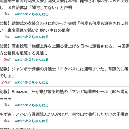
琵琶湖三市同時花火大会】花火大会は本当に開催されるのか…ＨＰで観
し、３自治体は「関与してない」と声明
3
watch＠２ちゃんねる
HIT
悲報】結婚式の衣装合わせに向かった夫婦「何度も何度も追突され…何
い」東名高速で続いた約1.7キロの追突
1
watch＠２ちゃんねる
HIT
悲報】高市総理「物価上昇を上回る賃上げを日本に定着させる」 →国家公
方公務員も追随する見通し
3
watch＠２ちゃんねる
HIT
悲報】ジャンポケ斉藤の弁護士「ロケバスには運転手いた。常識的に考
でしょ」
24
watch＠２ちゃんねる
HIT
朗報】Amazon、汗が飛び散る灼熱の「マンガ毎週末セール（50%還
ｗｗｗ
3
watch＠２ちゃんねる
HIT
あずみ」とかいう漫画読んだんやけど、何で山で修行しただけの子供達
4
watch＠２ちゃんねる
HIT