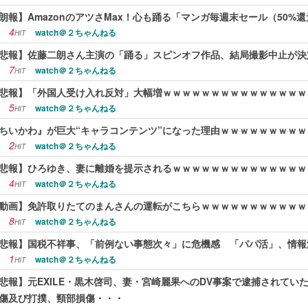
朗報】AmazonのアツさMax！心も踊る「マンガ毎週末セール（50%
4
watch＠２ちゃんねる
HIT
悲報】佐藤二朗さん主演の「踊る」スピンオフ作品、結局撮影中止が決
7
watch＠２ちゃんねる
HIT
悲報】「外国人受け入れ反対」大幅増ｗｗｗｗｗｗｗｗｗｗｗｗｗｗｗ
5
watch＠２ちゃんねる
HIT
ちいかわ』が巨大“キャラコンテンツ”になった理由ｗｗｗｗｗｗｗｗｗ
2
watch＠２ちゃんねる
HIT
悲報】ひろゆき、妻に離婚を提示されるｗｗｗｗｗｗｗｗｗｗｗｗｗｗ
4
watch＠２ちゃんねる
HIT
動画】免許取りたてのまんさんの運転がこちらｗｗｗｗｗｗｗｗｗｗｗ
8
watch＠２ちゃんねる
HIT
悲報】国税不祥事、「前例ない事態次々」に危機感 「パパ活」、情報
1
watch＠２ちゃんねる
HIT
悲報】元EXILE・黒木啓司、妻・宮崎麗果へのDV事案で逮捕されてい
傷及び打撲、頸部損傷・・・