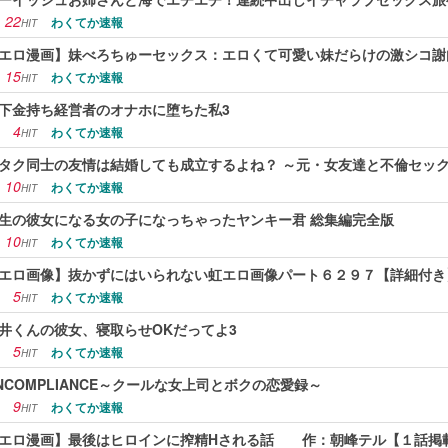
22
わくてか速報
HIT
エロ漫画】妹べろちゅーセックス：エロくて可愛い妹だらけの激シコ謝
15
わくてか速報
HIT
下金持ち経営者のオナホに堕ちた私3
4
わくてか速報
HIT
タク同士の友情は結婚しても成立するよね？ ～元・女友達と不倫セッ
10
わくてか速報
HIT
生の彼女になる女の子になっちゃったヤンキー君 総集編完全版
10
わくてか速報
HIT
エロ画像】抜かずにはいられない虹エロ画像パート６２９７【詳細付き
5
わくてか速報
HIT
井くんの彼女、寝取らせOKだってよ3
5
わくてか速報
HIT
NCOMPLIANCE～クールな女上司とボクの恋愛録～
9
わくてか速報
HIT
エロ漫画】最後はヒロインに搾精Hされる話 作：朝峰テル【１話掲