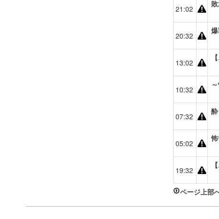
敗
21:02
爆
20:32
【
13:02
～
10:32
酔
07:32
怖
05:02
【
19:32
ページ上部