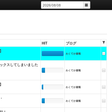
HIT
ブログ
】
わくてか速報
ックスしてしまいました
わくてか速報
】
わくてか速報
・
わくてか速報
行！