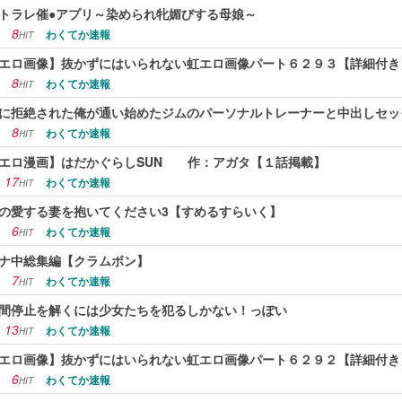
トラレ催●アプリ～染められ牝媚びする母娘～
8
わくてか速報
HIT
エロ画像】抜かずにはいられない虹エロ画像パート６２９３【詳細付き
8
わくてか速報
HIT
に拒絶された俺が通い始めたジムのパーソナルトレーナーと中出しセッ
8
わくてか速報
HIT
エロ漫画】はだかぐらしSUN 作：アガタ【１話掲載】
17
わくてか速報
HIT
の愛する妻を抱いてください3【すめるすらいく】
6
わくてか速報
HIT
ナ中総集編【クラムボン】
7
わくてか速報
HIT
間停止を解くには少女たちを犯るしかない！っぽい
13
わくてか速報
HIT
エロ画像】抜かずにはいられない虹エロ画像パート６２９２【詳細付き
6
わくてか速報
HIT