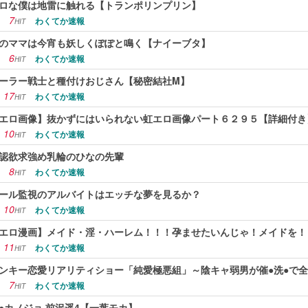
ロな僕は地雷に触れる【トランポリンプリン】
7
わくてか速報
HIT
のママは今宵も妖しくぽぽと鳴く【ナイーブタ】
6
わくてか速報
HIT
ーラー戦士と種付けおじさん【秘密結社M】
17
わくてか速報
HIT
エロ画像】抜かずにはいられない虹エロ画像パート６２９５【詳細付き
10
わくてか速報
HIT
認欲求強め乳輪のひなの先輩
8
わくてか速報
HIT
ール監視のアルバイトはエッチな夢を見るか？
10
わくてか速報
HIT
エロ漫画】メイド・淫・ハーレム！！！孕ませたいんじゃ！メイドを！
11
わくてか速報
HIT
ンキー恋愛リアリティショー「純愛極悪組」～陰キャ弱男が催●洗●で
7
わくてか速報
HIT
●カノジョ 前沢遥4【一葉モカ】