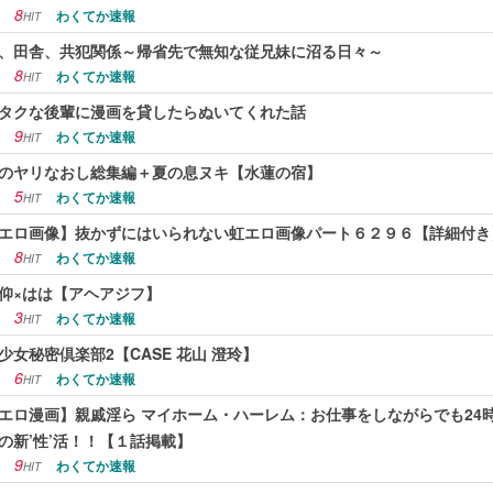
8
わくてか速報
HIT
、田舎、共犯関係～帰省先で無知な従兄妹に沼る日々～
8
わくてか速報
HIT
タクな後輩に漫画を貸したらぬいてくれた話
9
わくてか速報
HIT
のヤリなおし総集編＋夏の息ヌキ【水蓮の宿】
5
わくてか速報
HIT
エロ画像】抜かずにはいられない虹エロ画像パート６２９６【詳細付き
8
わくてか速報
HIT
仰×はは【アヘアジフ】
3
わくてか速報
HIT
少女秘密倶楽部2【CASE 花山 澄玲】
6
わくてか速報
HIT
エロ漫画】親戚淫ら マイホーム・ハーレム：お仕事をしながらでも24
の新’性’活！！【１話掲載】
9
わくてか速報
HIT