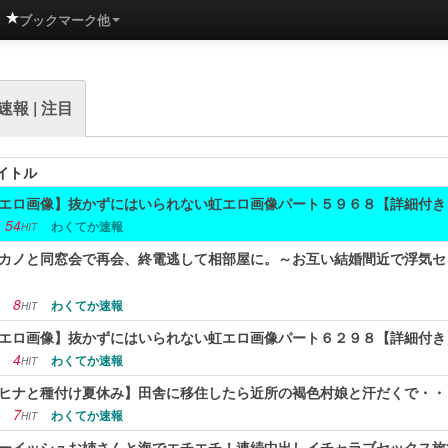
ブックマーク他
報 | 注目
イトル
エロ画像】抜かずにはいられない虹エロ画像パート５９６８【詳細付き
54
わくてか速報
HIT
カノと同窓会で再会、終電逃して相部屋に。～お互い結婚間近で浮気セ
8
わくてか速報
HIT
エロ画像】抜かずにはいられない虹エロ画像パート６２９８【詳細付き
4
わくてか速報
HIT
ヒナと種付け夏休み】田舎に移住したら近所の褐色村娘と汗だくで・・
7
わくてか速報
HIT
ーイッシュお姉さんと海でエチエチ！連続中出しイチャラブセックス旅