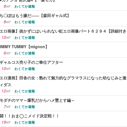
8
わくてか速報
HIT
ち〇ぽはもう嫌だ――【森田ギャル式】
8
わくてか速報
HIT
エロ画像】抜かずにはいられない虹エロ画像パート６２９４【詳細付き
10
わくてか速報
HIT
UMMY TUMMY【mignon】
6
わくてか速報
HIT
ギャルコス売り子のご奉仕アフター
10
わくてか速報
HIT
エロ漫画】田舎の女：熟れて魅力的なグラマラスになった幼なじみと
ィダス
12
わくてか速報
HIT
モダチのママ～爆乳だからハメ墜とす編～
7
わくてか速報
HIT
闘！！おま◯こメイド決定戦！！
19
わくてか速報
HIT