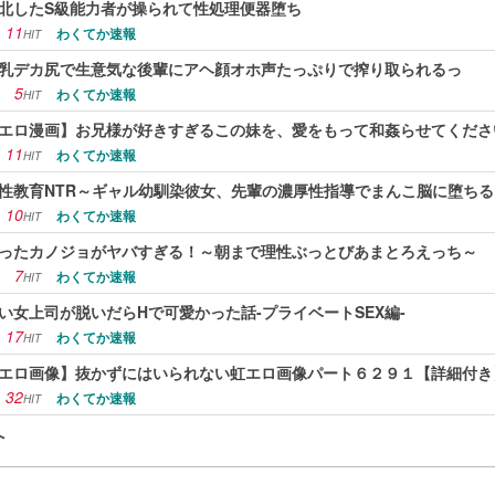
北したS級能力者が操られて性処理便器堕ち
11
わくてか速報
HIT
乳デカ尻で生意気な後輩にアヘ顔オホ声たっぷりで搾り取られるっ
5
わくてか速報
HIT
エロ漫画】お兄様が好きすぎるこの妹を、愛をもって和姦らせてくださ
11
わくてか速報
HIT
性教育NTR～ギャル幼馴染彼女、先輩の濃厚性指導でまんこ脳に堕ちる
10
わくてか速報
HIT
ったカノジョがヤバすぎる！～朝まで理性ぶっとびあまとろえっち～
7
わくてか速報
HIT
い女上司が脱いだらHで可愛かった話-プライベートSEX編-
17
わくてか速報
HIT
エロ画像】抜かずにはいられない虹エロ画像パート６２９１【詳細付き
32
わくてか速報
HIT
へ