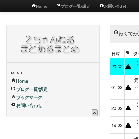
Home
ブログ一覧/設定
お問い合わせ
わくてか速
日時
タ
【
20:32
MENU
元
Home
01:02
～
ブログ一覧/設定
ブックマーク
【
お問い合わせ
20:02
【
19:02
ボ