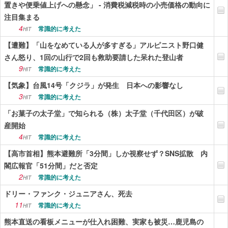
置きや便乗値上げへの懸念」 - 消費税減税時の小売価格の動向に
注目集まる
4
常識的に考えた
HIT
【遭難】「山をなめている人が多すぎる」アルピニスト野口健
さん怒り、1回の山行で2回も救助要請した呆れた登山者
9
常識的に考えた
HIT
【気象】台風14号「クジラ」が発生 日本への影響なし
3
常識的に考えた
HIT
「お菓子の太子堂」で知られる（株）太子堂（千代田区）が破
産開始
4
常識的に考えた
HIT
【高市首相】熊本避難所「3分間」しか視察せず？SNS拡散 内
閣広報官「51分間」だと否定
2
常識的に考えた
HIT
ドリー・ファンク・ジュニアさん、死去
11
常識的に考えた
HIT
熊本直送の看板メニューが仕入れ困難、実家も被災…鹿児島の