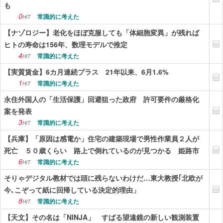
も
0
常識的に考えた
HIT
【ナゾロジー】老化をほぼ克服しても「体細胞変異」が残れば
ヒトの寿命は156年、数理モデルで推定
4
常識的に考えた
HIT
【実質賃金】6カ月連続プラス 21年以来、6月1.6%
1
常識的に考えた
HIT
永住外国人の「生活保護」回避狙った政府 許可要件の厳格化
案を発表
3
常識的に考えた
HIT
【兵庫】「原因は感電か」住宅の建築現場で男性作業員２人が
死亡 ５０歳くらい 路上で倒れているのが見つかる 姫路市
6
常識的に考えた
HIT
そりゃデジタル教材では頭に残らないわけだ…東大教授｢北欧が
今､こぞって紙に回帰している決定的理由」
8
常識的に考えた
HIT
【天文】その名は「NINJA」 すばる望遠鏡の新しい観測装置