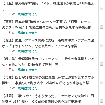
【日産】最終黒字37億円 4-6月、構造改革が奏功し8四半期ぶ
り
4
常識的に考えた
HIT
【軍事】日本企業“熟練オペレーター不要”な「迎撃ドローン」
のテストを完了！ 実際に機体自らが目標を追尾する映像公開
8
常識的に考えた
HIT
【資源】国産レアアース開発に光明 南鳥島沖のレアアース泥
から「イットリウム」など複数のレアアースを確認
5
常識的に考えた
HIT
【考古学】青銅器時代の「シャーマン」、男性の金属職人では
なく女性だった DNA分析で判明 英
5
常識的に考えた
HIT
【兵庫】落石が39歳女性の頭に直撃し死亡…洞窟付近でスマホ
撮影中 家族5人で海水浴中 小学生の子どもが事故を目撃
8
常識的に考えた
HIT
【福岡】「騒いでいてうるさかった」 ゲーセンで大学生に刃
物突きつけた疑い ６０歳の看護師の男を現行犯逮捕