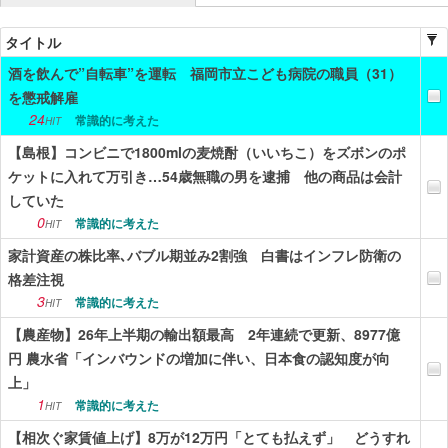
ニュース
タイトル
酒を飲んで”自転車”を運転 福岡市立こども病院の職員（31）
エンタメ
を懲戒解雇
スポーツ
24
常識的に考えた
HIT
【島根】コンビニで1800mlの麦焼酎（いいちこ）をズボンのポ
漫画・アニメ
ケットに入れて万引き…54歳無職の男を逮捕 他の商品は会計
ゲーム
していた
0
常識的に考えた
HIT
Vtuber
家計資産の株比率､バブル期並み2割強 白書はインフレ防衛の
趣味
格差注視
3
常識的に考えた
HIT
生活
【農産物】26年上半期の輸出額最高 2年連続で更新、8977億
アダルト
円 農水省「インバウンドの増加に伴い、日本食の認知度が向
上」
その他
1
常識的に考えた
HIT
RSS配信一覧
【相次ぐ家賃値上げ】8万が12万円「とても払えず」 どうすれ