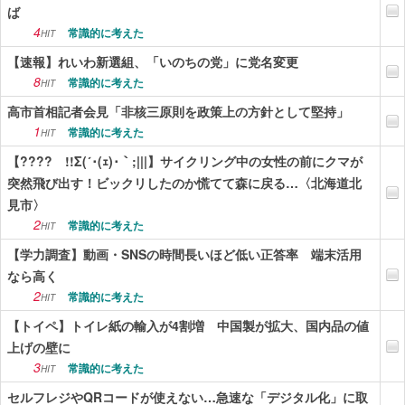
ば
4
常識的に考えた
HIT
【速報】れいわ新選組、「いのちの党」に党名変更
8
常識的に考えた
HIT
高市首相記者会見「非核三原則を政策上の方針として堅持」
1
常識的に考えた
HIT
【???? !!Σ(´･(ｪ)･｀;|||】サイクリング中の女性の前にクマが
突然飛び出す！ビックリしたのか慌てて森に戻る…〈北海道北
見市〉
2
常識的に考えた
HIT
【学力調査】動画・SNSの時間長いほど低い正答率 端末活用
なら高く
2
常識的に考えた
HIT
【トイペ】トイレ紙の輸入が4割増 中国製が拡大、国内品の値
上げの壁に
3
常識的に考えた
HIT
セルフレジやQRコードが使えない…急速な「デジタル化」に取