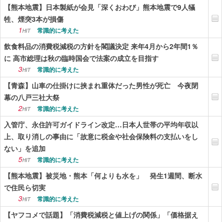
【熊本地震】日本製紙が会見「深くおわび」熊本地震で9人犠
牲、煙突3本が損傷
1
常識的に考えた
HIT
飲食料品の消費税減税の方針を閣議決定 来年4月から2年間1％
に 高市総理は秋の臨時国会で法案の成立を目指す
3
常識的に考えた
HIT
【青森】山車の仕掛けに挟まれ重体だった男性が死亡 今夜閉
幕の八戸三社大祭
2
常識的に考えた
HIT
入管庁、永住許可ガイドライン改定…日本人世帯の平均年収以
上、取り消しの事由に「故意に税金や社会保険料の支払いをし
ない」を追加
5
常識的に考えた
HIT
【熊本地震】被災地・熊本「何よりも水を」 発生1週間、断水
で住民ら切実
3
常識的に考えた
HIT
【ヤフコメで話題】「消費税減税と値上げの関係」「価格据え