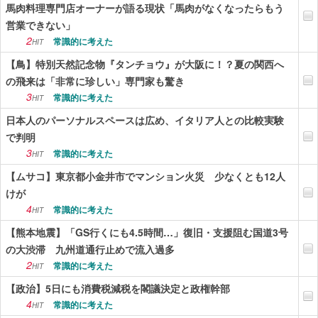
馬肉料理専門店オーナーが語る現状「馬肉がなくなったらもう
営業できない」
2
常識的に考えた
HIT
【鳥】特別天然記念物『タンチョウ』が大阪に！？夏の関西へ
の飛来は「非常に珍しい」専門家も驚き
3
常識的に考えた
HIT
日本人のパーソナルスペースは広め、イタリア人との比較実験
で判明
3
常識的に考えた
HIT
【ムサコ】東京都小金井市でマンション火災 少なくとも12人
けが
4
常識的に考えた
HIT
【熊本地震】「GS行くにも4.5時間…」復旧・支援阻む国道3号
の大渋滞 九州道通行止めで流入過多
2
常識的に考えた
HIT
【政治】5日にも消費税減税を閣議決定と政権幹部
4
常識的に考えた
HIT