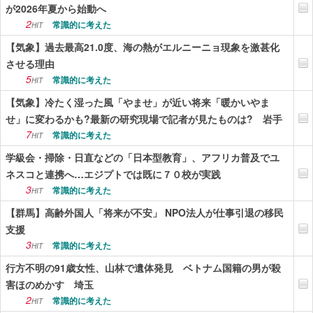
が2026年夏から始動へ
2
常識的に考えた
HIT
【気象】過去最高21.0度、海の熱がエルニーニョ現象を激甚化
させる理由
5
常識的に考えた
HIT
【気象】冷たく湿った風「やませ」が近い将来「暖かいやま
せ」に変わるかも?最新の研究現場で記者が見たものは? 岩手
7
常識的に考えた
HIT
学級会・掃除・日直などの「日本型教育」、アフリカ普及でユ
ネスコと連携へ…エジプトでは既に７０校が実践
3
常識的に考えた
HIT
【群馬】高齢外国人「将来が不安」 NPO法人が仕事引退の移民
支援
3
常識的に考えた
HIT
行方不明の91歳女性、山林で遺体発見 ベトナム国籍の男が殺
害ほのめかす 埼玉
2
常識的に考えた
HIT