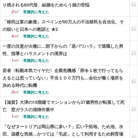
り残される60代母、結婚をためらう娘の苦悩
2
常識的に考えた
HIT
「移民は富の象徴」スペインが50万人の不法移民を合法化、そ
の狙いと日本への教訓と ★2
4
常識的に考えた
HIT
一度の注意が火種に…部下からの「逆パワハラ」で退職した男
性、指導とハラスメントの境界は
1
常識的に考えた
HIT
若者〈転勤本気でイヤだ〉企業危機感「辞令１枚で行ってもら
えるとは思っていない」手当１００万円も…会社が働く場所を
決める時代に転機
0
常識的に考えた
HIT
【滋賀】大津の15階建てマンションから37歳男性が転落して死
亡 窓ガラスの清掃作業中
1
常識的に考えた
HIT
「なぜヌートリアは岡山県に多い？」広い干拓地、ため池、水
田、温暖な気候…かつては「毛皮」として利用するため飼育場