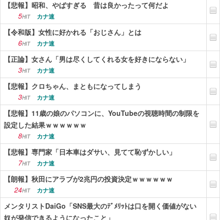
【悲報】昭和、やばすぎる 昔は良かったって何だよ
5
カナ速
HIT
【令和版】女性に好かれる「おじさん」とは
6
カナ速
HIT
【正論】女さん「男は尽くしてくれる女を好きにならない」
3
カナ速
HIT
【悲報】クロちゃん、まともになってしまう
3
カナ速
HIT
【悲報】11歳の娘のパソコンに、YouTubeの視聴時間の制限を
設定した結果ｗｗｗｗｗｗ
8
カナ速
HIT
【悲報】専門家「日本車はダサい、見てて恥ずかしい」
7
カナ速
HIT
【朗報】秋田にアラブが2兆円の投資決定ｗｗｗｗｗｗ
24
カナ速
HIT
メンタリストDaiGo「SNS最大のﾃﾞﾒﾘｯﾄは口を開く価値がない
奴が発信できるようになったこと」