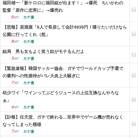
福田雄一「新ケロロに福田組が出ます！」→爆死 ちいかわの
監督「原作に忠実に」→爆売れ
6
カナ速
HIT
【悲報】居酒屋「6人で長居して会計4939円！喋りたいだけなら
公園に行ってくれ（怒」
8
カナ速
HIT
結局 男も女もよく笑う奴がモテるんだよ
3
カナ速
HIT
【緊急速報】韓国サッカー協会、ガチでワールドカップ予選で
の審判への性接待がバレ大炎上大騒ぎに
7
カナ速
HIT
幼少ワイ「ワインってぶどうジュースの上位互換なんやろな
ぁ」
4
カナ速
HIT
【訃報】任天堂、ガチで終わる…世界中でゲーム機が売れなく
なってしまった模様
7
カナ速
HIT