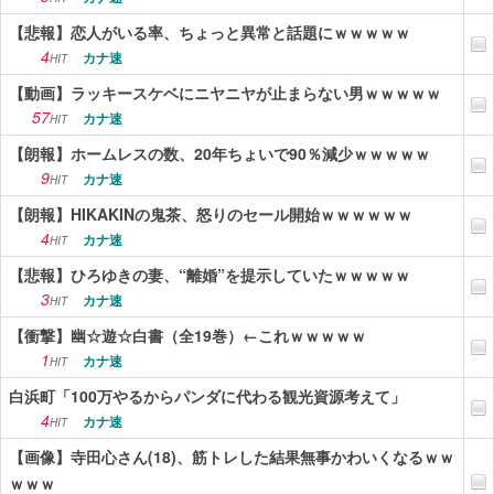
【悲報】恋人がいる率、ちょっと異常と話題にｗｗｗｗｗ
4
カナ速
HIT
【動画】ラッキースケベにニヤニヤが止まらない男ｗｗｗｗｗ
57
カナ速
HIT
【朗報】ホームレスの数、20年ちょいで90％減少ｗｗｗｗｗ
9
カナ速
HIT
【朗報】HIKAKINの鬼茶、怒りのセール開始ｗｗｗｗｗｗ
4
カナ速
HIT
【悲報】ひろゆきの妻、“離婚”を提示していたｗｗｗｗｗ
3
カナ速
HIT
【衝撃】幽☆遊☆白書（全19巻）←これｗｗｗｗｗ
1
カナ速
HIT
白浜町「100万やるからパンダに代わる観光資源考えて」
4
カナ速
HIT
【画像】寺田心さん(18)、筋トレした結果無事かわいくなるｗｗ
ｗｗｗ