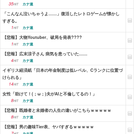
35
カナ速
HIT
「こんなん泣いちゃうよ……」復活したレトロゲームが懐かし
すぎる。
1
カナ速
HIT
【悲報】大物Youtuber、破局を発表????
1
カナ速
HIT
【悲報】広末涼子さん 病気を患っていた……
4
カナ速
HIT
イギリス経済紙「日本の年金制度は低レベル、Cランクに位置づ
けられる」
14
カナ速
HIT
女性「助けて！(；ω；)夫がAIと不倫してるの！」
8
カナ速
HIT
【悲報】既婚者と未婚者の人生の違いがこちらｗｗｗｗｗ
8
カナ速
HIT
【悲報】男の趣味Tier表、ヤバすぎるｗｗｗｗｗ
7
カナ速
HIT