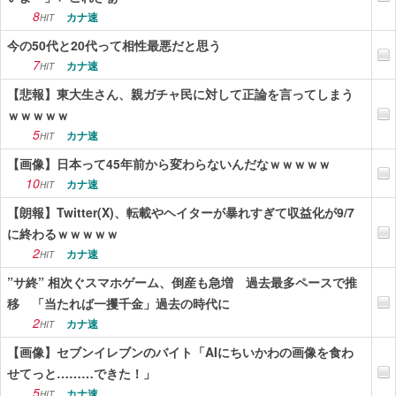
8
カナ速
HIT
今の50代と20代って相性最悪だと思う
7
カナ速
HIT
【悲報】東大生さん、親ガチャ民に対して正論を言ってしまう
ｗｗｗｗｗ
5
カナ速
HIT
【画像】日本って45年前から変わらないんだなｗｗｗｗｗ
10
カナ速
HIT
【朗報】Twitter(X)、転載やヘイターが暴れすぎて収益化が9/7
に終わるｗｗｗｗｗ
2
カナ速
HIT
”サ終” 相次ぐスマホゲーム、倒産も急増 過去最多ペースで推
移 「当たれば一攫千金」過去の時代に
2
カナ速
HIT
【画像】セブンイレブンのバイト「AIにちいかわの画像を食わ
せてっと………できた！」
5
カナ速
HIT