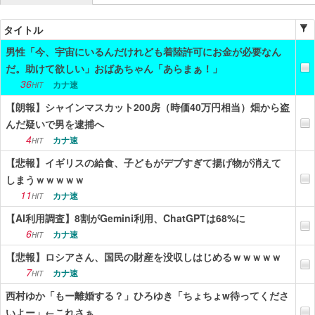
ニュース
タイトル
男性「今、宇宙にいるんだけれども着陸許可にお金が必要なん
エンタメ
だ。助けて欲しい」おばあちゃん「あらまぁ！」
スポーツ
36
カナ速
HIT
【朗報】シャインマスカット200房（時価40万円相当）畑から盗
漫画・アニメ
んだ疑いで男を逮捕へ
ゲーム
4
カナ速
HIT
【悲報】イギリスの給食、子どもがデブすぎて揚げ物が消えて
Vtuber
しまうｗｗｗｗｗ
趣味
11
カナ速
HIT
【AI利用調査】8割がGemini利用、ChatGPTは68%に
生活
6
カナ速
HIT
アダルト
【悲報】ロシアさん、国民の財産を没収しはじめるｗｗｗｗｗ
7
カナ速
HIT
その他
西村ゆか「もー離婚する？」ひろゆき「ちょちょw待ってくださ
RSS配信一覧
いよー」←これさぁ