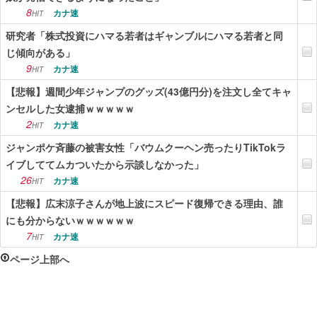
8
カナ速
HIT
研究者「株式投資にハマる若者はギャンブルにハマる若者と同
じ傾向がある」
9
カナ速
HIT
【悲報】週間少年ジャンプのグッズ(43億円分)を注文し全てキャ
ンセルした女逮捕ｗｗｗｗｗ
2
カナ速
HIT
ジャンポケ斉藤の被害女性「バウムクーヘン売ったりTikTokラ
イブしててムカついたから示談しなかった」
26
カナ速
HIT
【悲報】広末涼子さんが地上波にスピード復帰できる理由、誰
にも分からないｗｗｗｗｗｗ
7
カナ速
HIT
ページ上部へ