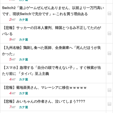
Switch2「遊ぶゲームぜんぜんありません、以前より一万円高い
です、現状Switchで充分です」←これを買う理由ある
2
カナ速
HIT
【悲報】サッカーの日本人審判、韓国とつるみ不正してたのが
バレる
9
カナ速
HIT
【九州名物】鶏刺し食べた医師、全身麻痺へ「死んだほうが良
かった」
5
カナ速
HIT
【スマホ】急増する「自分の頭で考えない子」。すぐ検索が当
たり前に 「タイパ」至上主義
4
カナ速
HIT
【悲報】菊地亜美さん、マレーシアに移住ｗｗｗｗｗ
4
カナ速
HIT
【悲報】みいちゃんの作者さん、泣いてしまう????
7
カナ速
HIT