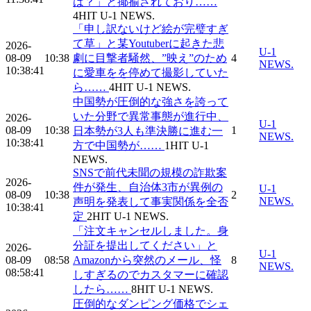
は？」と揶揄されており……
4
HIT
U-1 NEWS.
「申し訳ないけど絵が完璧すぎ
て草」と某Youtuberに起きた悲
2026-
U-1
08-09
10:38
劇に目撃者騒然、”映え”のため
4
NEWS.
10:38:41
に愛車をを停めて撮影していた
ら……
4
HIT
U-1 NEWS.
中国勢が圧倒的な強さを誇って
いた分野で異常事態が進行中、
2026-
U-1
08-09
10:38
1
日本勢が3人も準決勝に進む一
NEWS.
10:38:41
方で中国勢が……
1
HIT
U-1
NEWS.
SNSで前代未聞の規模の詐欺案
2026-
件が発生、自治体3市が異例の
U-1
08-09
10:38
2
NEWS.
声明を発表して事実関係を全否
10:38:41
定
2
HIT
U-1 NEWS.
「注文キャンセルしました。身
分証を提出してください」と
2026-
U-1
08-09
08:58
Amazonから突然のメール、怪
8
NEWS.
08:58:41
しすぎるのでカスタマーに確認
したら……
8
HIT
U-1 NEWS.
圧倒的なダンピング価格でシェ