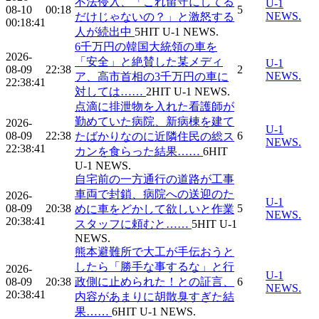
不法侵入、「これ留守にしてる
U-1
08-10
00:18
5
NEWS.
だけじゃないの？」と激怒する
00:18:41
人が続出中
5
HIT
U-1 NEWS.
6千万円の韓国大統領の車を
2026-
「安全」と絶賛した某メディ
U-1
08-09
22:38
2
NEWS.
ア、高市首相の3千万円の車に
22:38:41
対しては……
2
HIT
U-1 NEWS.
点滴に排泄物を入れた看護師が
勤めていた病院、新病棟を建て
2026-
U-1
08-09
22:38
6
たばかりなのに近隣住民の総ス
NEWS.
22:38:41
カンを食らった結果……
6
HIT
U-1 NEWS.
自宅前の一方通行の道路が工事
車両で封鎖、病院への送迎のた
2026-
U-1
08-09
20:38
5
めに車をどかして欲しいと作業
NEWS.
20:38:41
スタッフに頼むと……
5
HIT
U-1
NEWS.
熊本避難所で大工が手伝おうと
したら「勝手な事するな」と行
2026-
U-1
08-09
20:38
政側に止められた！との証言、
6
NEWS.
20:38:41
内容があまりに胡散臭すぎた結
果……
6
HIT
U-1 NEWS.