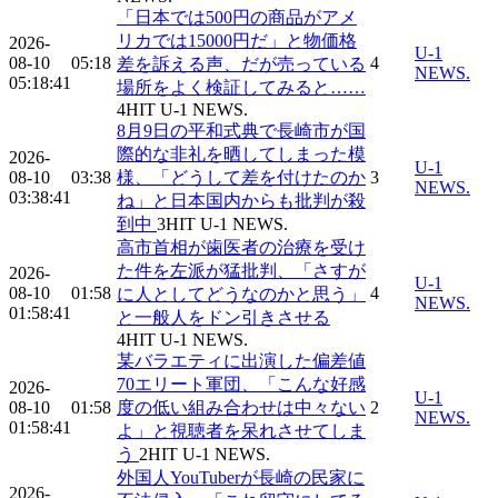
「日本では500円の商品がアメ
リカでは15000円だ」と物価格
2026-
U-1
08-10
05:18
4
差を訴える声、だが売っている
NEWS.
05:18:41
場所をよく検証してみると……
4
HIT
U-1 NEWS.
8月9日の平和式典で長崎市が国
際的な非礼を晒してしまった模
2026-
U-1
08-10
03:38
様、「どうして差を付けたのか
3
NEWS.
03:38:41
ね」と日本国内からも批判が殺
到中
3
HIT
U-1 NEWS.
高市首相が歯医者の治療を受け
た件を左派が猛批判、「さすが
2026-
U-1
08-10
01:58
4
に人としてどうなのかと思う」
NEWS.
01:58:41
と一般人をドン引きさせる
4
HIT
U-1 NEWS.
某バラエティに出演した偏差値
70エリート軍団、「こんな好感
2026-
U-1
08-10
01:58
度の低い組み合わせは中々ない
2
NEWS.
01:58:41
よ」と視聴者を呆れさせてしま
う
2
HIT
U-1 NEWS.
外国人YouTuberが長崎の民家に
2026-