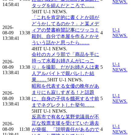
NEWS.
14:58:41
タッグを組んだところで……
5
HIT
U-1 NEWS.
「これを肯定的に書くとか頭が
どうかしてるのか？」と某メデ
2026-
ィアの焚書称賛記事にツッコミ
U-1
08-09
13:38
4
NEWS.
殺到、自分で本屋を作るとかそ
13:38:41
ういう話かと思ったら……
4
HIT
U-1 NEWS.
会社のカメラ部で「商品を手に
持って水着お姉さんがにっこ
2026-
U-1
08-09
13:38
り」を撮影、だがお姉さんは素
5
NEWS.
13:38:41
人アルバイトで親バレした結
果……
5
HIT
U-1 NEWS.
昭和を代表する女優の晩年があ
まりにも寂しすぎる！と話題
2026-
U-1
08-09
13:38
5
に、自身の子供を餓死する寸前
NEWS.
13:38:41
までネグレクトした挙句……
5
HIT
U-1 NEWS.
反高市で有名な某野党議員が不
正な投票支援を受けていた過去
2026-
U-1
08-09
11:38
4
が発掘、「説明責任があるので
NEWS.
11:38:41