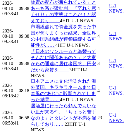
物資の配布が断られている」と
2026-
U-1
08-10
09:38
あっち系が猛批判、『至れり尽
4
NEWS.
09:38:41
くせり』の実態はこれだ！と訴
えており……
4
HIT
U-1 NEWS.
市場総崩れで資金源を失った中
2026-
国が焦りまくった結果、全世界
U-1
08-10
09:38
4
NEWS.
の中国系組織が連鎖破綻する可
09:38:41
能性が……
4
HIT
U-1 NEWS.
「日本のワンルームと為替って
そんなに関係あるの？」と大家
2026-
U-1
08-10
09:38
3
からの通達に居住者困惑、円安
NEWS.
09:38:41
だから家賃を……
3
HIT
U-1
NEWS.
日本アニメに文化汚染された海
2026-
外某国、キラキラネームまで日
U-1
08-10
08:18
4
NEWS.
本風の”あれ”に影響されてしま
08:18:42
った結果……
4
HIT
U-1 NEWS.
居酒屋に行ったら頼んでもいな
い皿が来る件、「ちょっと苦手
2026-
U-1
08-10
06:58
23
なのよ」とタレントが不満を漏
NEWS.
06:58:41
らしており……
23
HIT
U-1
NEWS.