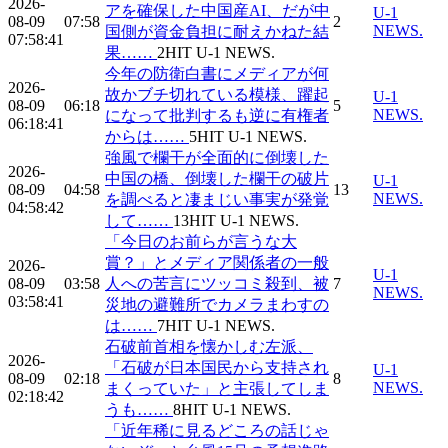
2026-
アを確保した中国産AI、だが中
U-1
08-09
07:58
2
NEWS.
国側が資金負担に耐えかねた結
07:58:41
果……
2
HIT
U-1 NEWS.
今年の防衛白書にメディアが何
2026-
故かブチ切れている模様、躍起
U-1
08-09
06:18
5
NEWS.
になって批判するも逆に有権者
06:18:41
からは……
5
HIT
U-1 NEWS.
強風で欄干が全面的に倒壊した
2026-
中国の橋、倒壊した欄干の破片
U-1
08-09
04:58
13
NEWS.
を調べると凄まじい事実が発覚
04:58:42
して……
13
HIT
U-1 NEWS.
「今日のお前らが言うな大
賞？」とメディア関係者の一般
2026-
U-1
08-09
03:58
人への苦言にツッコミ殺到、被
7
NEWS.
03:58:41
災地の避難所でカメラまわすの
は……
7
HIT
U-1 NEWS.
石破前首相を懐かしむ左派、
2026-
「石破が日本国民から支持され
U-1
08-09
02:18
8
NEWS.
まくっていた」と主張してしま
02:18:42
うも……
8
HIT
U-1 NEWS.
「近年稀に見るどころの話じゃ