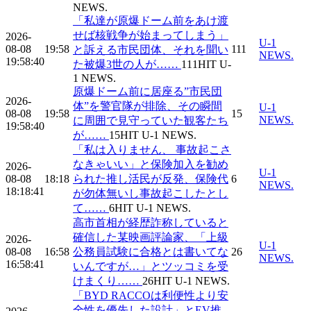
NEWS.
「私達が原爆ドーム前をあけ渡
せば核戦争が始まってしまう」
2026-
U-1
08-08
19:58
111
と訴える市民団体、それを聞い
NEWS.
19:58:40
た被爆3世の人が……
111
HIT
U-
1 NEWS.
原爆ドーム前に居座る”市民団
2026-
体”を警官隊が排除、その瞬間
U-1
08-08
19:58
15
NEWS.
に周囲で見守っていた観客たち
19:58:40
が……
15
HIT
U-1 NEWS.
「私は入りません、 事故起こさ
なきゃいい」と保険加入を勧め
2026-
U-1
08-08
18:18
られた推し活民が反発、保険代
6
NEWS.
18:18:41
が勿体無いし事故起こしたとし
て……
6
HIT
U-1 NEWS.
高市首相が経歴詐称していると
確信した某映画評論家、「上級
2026-
U-1
08-08
16:58
公務員試験に合格とは書いてな
26
NEWS.
16:58:41
いんですが…」とツッコミを受
けまくり……
26
HIT
U-1 NEWS.
「BYD RACCOは利便性より安
全性を優先した設計」とEV推