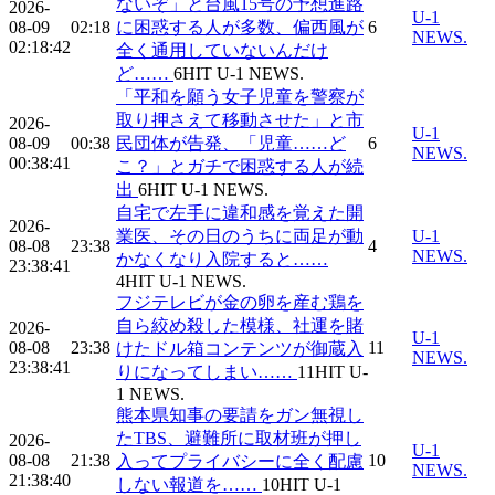
ないぞ」と台風15号の予想進路
2026-
U-1
08-09
02:18
に困惑する人が多数、偏西風が
6
NEWS.
02:18:42
全く通用していないんだけ
ど……
6
HIT
U-1 NEWS.
「平和を願う女子児童を警察が
取り押さえて移動させた」と市
2026-
U-1
08-09
00:38
民団体が告発、「児童……ど
6
NEWS.
00:38:41
こ？」とガチで困惑する人が続
出
6
HIT
U-1 NEWS.
自宅で左手に違和感を覚えた開
2026-
業医、その日のうちに両足が動
U-1
08-08
23:38
4
NEWS.
かなくなり入院すると……
23:38:41
4
HIT
U-1 NEWS.
フジテレビが金の卵を産む鶏を
自ら絞め殺した模様、社運を賭
2026-
U-1
08-08
23:38
11
けたドル箱コンテンツが御蔵入
NEWS.
23:38:41
りになってしまい……
11
HIT
U-
1 NEWS.
熊本県知事の要請をガン無視し
たTBS、避難所に取材班が押し
2026-
U-1
08-08
21:38
10
入ってプライバシーに全く配慮
NEWS.
21:38:40
しない報道を……
10
HIT
U-1