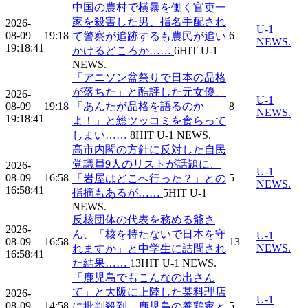
中国の農村で横暴を働く官吏一
家を殺害した男、指名手配され
2026-
U-1
08-09
19:18
6
て警察が追跡するも農民が追い
NEWS.
19:18:41
かけるどころか……
6
HIT
U-1
NEWS.
「アニソン盆祭りで日本の品格
が落ちた」と酷評した元女優、
2026-
U-1
08-09
19:18
「あんたが品格を語るのか
8
NEWS.
19:18:41
よ！」と総ツッコミを食らって
しまい……
8
HIT
U-1 NEWS.
高市内閣の方針に反対した自民
党議員9人のリストが話題に、
2026-
U-1
08-09
16:58
5
「岩屋はどこへ行った？」との
NEWS.
16:58:41
指摘もあるが……
5
HIT
U-1
NEWS.
反核団体の代表を務める爺さ
2026-
ん、「核を持たないで日本を守
U-1
08-09
16:58
13
NEWS.
れますか」と中学生に詰問され
16:58:41
た結果……
13
HIT
U-1 NEWS.
「鹿児島でもこんなの出さん
て」と大阪に上陸した某料理店
2026-
U-1
08-09
14:58
5
に批判殺到、鹿児島の養鶏家と