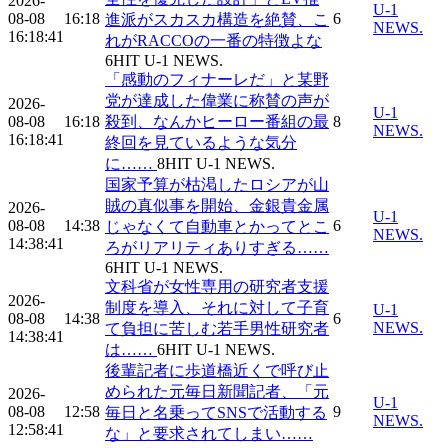
2026-
U-1
08-08
16:18
6
進派がスカスカ構造を絶賛、こ
NEWS.
16:18:41
れがRACCOの一番の特徴よな
6
HIT
U-1 NEWS.
「感動のフィナーレだ」と某野
党が達成した偉業に称賛の声が
2026-
U-1
08-08
16:18
殺到、なんかヒーロー番組の最
8
NEWS.
16:18:41
終回を見ているような気分
に……
8
HIT
U-1 NEWS.
国家予算が枯渇したロシアが山
賊の真似事を開始、金銀貴金属
2026-
U-1
08-08
14:38
6
じゃなくて自動車とかってとこ
NEWS.
14:38:41
ろがリアリティありすぎる……
6
HIT
U-1 NEWS.
文科省が女性専用の研究者支援
2026-
制度を導入、それに対して子育
U-1
08-08
14:38
6
NEWS.
て負担に苦しむ若手男性研究者
14:38:41
は……
6
HIT
U-1 NEWS.
後輩記者に歩道橋近くで呼び止
められた元毎日新聞記者、「元
2026-
U-1
08-08
12:58
9
毎日と名乗ってSNSで活動する
NEWS.
12:58:41
な」と要求されてしまい……