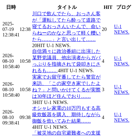
日時
タイトル
HIT
ブログ
川口で飲んでたら、おっさん客
が「運転してたら酔って道路で
2025-
寝てるおっさんいたんで、命い
U-1
07-19
12:38
20
NEWS.
らねーのかなと思って軽く轢い
12:38:41
たら……」と言い出して……
20
HIT
U-1 NEWS.
自信満々に政治番組に出演した
2026-
某野党議員、他出演者からガバ
U-1
08-10
10:58
4
NEWS.
っぷりを指摘されて袋叩きにさ
10:58:40
れるも……
4
HIT
U-1 NEWS.
実家でお留守番してたら警官が
来訪、「この家空き家でしたよ
2026-
U-1
08-10
10:58
3
ね？」と問いかけてくるが実際
NEWS.
10:58:40
は30年ほど住んでおり……
3
HIT
U-1 NEWS.
オシャレ家電の10万円もする高
2026-
級炊飯器を購入、期待しながら
U-1
08-10
09:38
4
NEWS.
御飯を炊いてみた結果……
09:38:41
4
HIT
U-1 NEWS.
「被災地の自宅避難者への支援