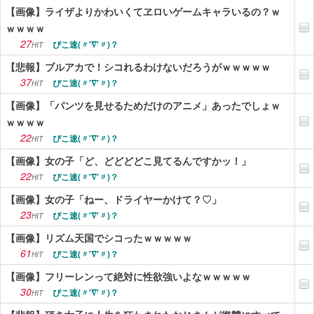
【画像】ライザよりかわいくてヱロいゲームキャラいるの？ｗ
ｗｗｗｗ
27
ぴこ速(〃'∇'〃)？
HIT
【悲報】ブルアカで！シコれるわけないだろうがｗｗｗｗｗ
37
ぴこ速(〃'∇'〃)？
HIT
【画像】「パンツを見せるためだけのアニメ」あったでしょｗ
ｗｗｗｗ
22
ぴこ速(〃'∇'〃)？
HIT
【画像】女の子「ど、どどどどこ見てるんですかッ！」
22
ぴこ速(〃'∇'〃)？
HIT
【画像】女の子「ねー、ドライヤーかけて？♡」
23
ぴこ速(〃'∇'〃)？
HIT
【画像】リズム天国でシコったｗｗｗｗｗ
61
ぴこ速(〃'∇'〃)？
HIT
【画像】フリーレンって絶対に性欲強いよなｗｗｗｗｗ
30
ぴこ速(〃'∇'〃)？
HIT