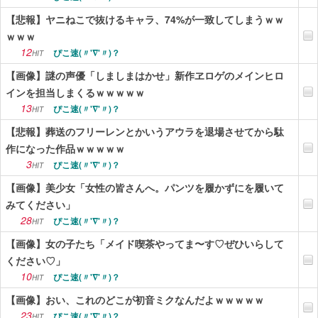
【悲報】ヤニねこで抜けるキャラ、74%が一致してしまうｗｗ
ｗｗｗ
12
ぴこ速(〃'∇'〃)？
HIT
【画像】謎の声優「しましまはかせ」新作ヱロゲのメインヒロ
インを担当しまくるｗｗｗｗｗ
13
ぴこ速(〃'∇'〃)？
HIT
【悲報】葬送のフリーレンとかいうアウラを退場させてから駄
作になった作品ｗｗｗｗｗ
3
ぴこ速(〃'∇'〃)？
HIT
【画像】美少女「女性の皆さんへ。パンツを履かずにを履いて
みてください」
28
ぴこ速(〃'∇'〃)？
HIT
【画像】女の子たち「メイド喫茶やってま〜す♡ぜひいらして
ください♡」
10
ぴこ速(〃'∇'〃)？
HIT
【画像】おい、これのどこが初音ミクなんだよｗｗｗｗｗ
23
ぴこ速(〃'∇'〃)？
HIT