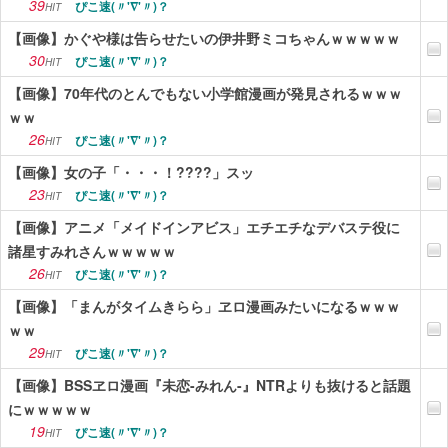
39
ぴこ速(〃'∇'〃)？
HIT
【画像】かぐや様は告らせたいの伊井野ミコちゃんｗｗｗｗｗ
30
ぴこ速(〃'∇'〃)？
HIT
【画像】70年代のとんでもない小学館漫画が発見されるｗｗｗ
ｗｗ
26
ぴこ速(〃'∇'〃)？
HIT
【画像】女の子「・・・！????」スッ
23
ぴこ速(〃'∇'〃)？
HIT
【画像】アニメ「メイドインアビス」エチエチなデバステ役に
諸星すみれさんｗｗｗｗｗ
26
ぴこ速(〃'∇'〃)？
HIT
【画像】「まんがタイムきらら」ヱロ漫画みたいになるｗｗｗ
ｗｗ
29
ぴこ速(〃'∇'〃)？
HIT
【画像】BSSヱロ漫画『未恋-みれん-』NTRよりも抜けると話題
にｗｗｗｗｗ
19
ぴこ速(〃'∇'〃)？
HIT