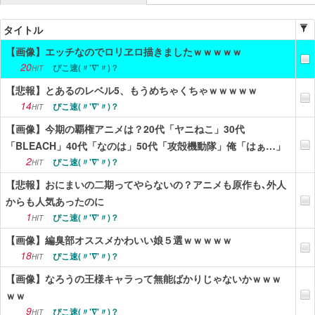
ニュース
タイトル
【画像】エッチなのでロリヱロ描きましたｗｗｗｗｗ
エンタメ
20
ぴこ速(〃'∇'〃)？
HIT
スポーツ
【悲報】とあるのレベル5、もうめちゃくちゃｗｗｗｗｗ
14
ぴこ速(〃'∇'〃)？
漫画・アニメ
HIT
【画像】今期の覇権アニメは？20代「ヤニねこ」30代
ゲーム
「BLEACH」40代「なのは」50代「攻殻機動隊」俺「はぁ…」
2
ぴこ速(〃'∇'〃)？
HIT
Vtuber
【悲報】おにまいの二期ってやらないの？アニメも原作も､外人
趣味
からも人気あったのに
1
ぴこ速(〃'∇'〃)？
HIT
生活
【画像】編臭部オススメかわいい娘５選ｗｗｗｗｗ
アダルト
18
ぴこ速(〃'∇'〃)？
HIT
その他
【画像】なろうの王様キャラって無能ばかりじゃないかｗｗｗ
ｗｗ
RSS配信一覧
9
ぴこ速(〃'∇'〃)？
HIT