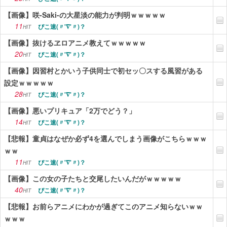
【画像】咲-Saki-の大星淡の能力が判明ｗｗｗｗｗ
11
ぴこ速(〃'∇'〃)？
HIT
【画像】抜けるヱロアニメ教えてｗｗｗｗｗ
20
ぴこ速(〃'∇'〃)？
HIT
【画像】因習村とかいう子供同士で初セッ〇スする風習がある
設定ｗｗｗｗｗ
28
ぴこ速(〃'∇'〃)？
HIT
【画像】悪いプリキュア「2万でどう？」
14
ぴこ速(〃'∇'〃)？
HIT
【悲報】童貞はなぜか必ず4を選んでしまう画像がこちらｗｗｗ
ｗｗ
11
ぴこ速(〃'∇'〃)？
HIT
【画像】この女の子たちと交尾したいんだがｗｗｗｗｗ
40
ぴこ速(〃'∇'〃)？
HIT
【悲報】お前らアニメにわかが過ぎてこのアニメ知らないｗｗ
ｗｗｗ