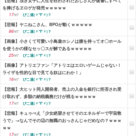
【悲報】頂き女子に人生を狂わされたおじさんが復讐にすべて
を捧げるヱロゲが発売ｗｗｗｗｗ
17
ぴこ速(〃'∇'〃)？
HIT
【悲報】ヤニねこさん、BPOが動くｗｗｗｗｗ
86
ぴこ速(〃'∇'〃)？
HIT
【画像】小さくて可愛い小鳥遊ホシノは腰を持ってオ〇ホール
を使うかの様なセッ〇スが解であるｗｗｗｗｗ
25
ぴこ速(〃'∇'〃)？
HIT
【画像】アトリエファン「アトリエはエロいゲームじゃない！
ライザを性的な目で見てる奴はにわか！」
16
ぴこ速(〃'∇'〃)？
HIT
【悲報】大ヒット同人開発者、売上の入金を銀行に拒否され受
け取れず、多額の納税義務だけが残るｗｗｗｗｗ
17
ぴこ速(〃'∇'〃)？
HIT
【悲報】キュゥべえ「少女絶望させてそのエネルギーで宇宙救
うで」→なんでその辺の無職のおっさんじゃだめなの？ｗｗｗ
ｗｗ
17
ぴこ速(〃'∇'〃)？
HIT