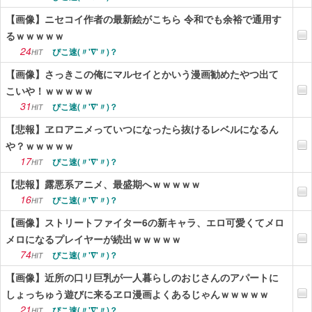
【画像】ニセコイ作者の最新絵がこちら 令和でも余裕で通用す
るｗｗｗｗｗ
24
ぴこ速(〃'∇'〃)？
HIT
【画像】さっきこの俺にマルセイとかいう漫画勧めたやつ出て
こいや！ｗｗｗｗｗ
31
ぴこ速(〃'∇'〃)？
HIT
【悲報】ヱロアニメっていつになったら抜けるレベルになるん
や？ｗｗｗｗｗ
17
ぴこ速(〃'∇'〃)？
HIT
【悲報】露悪系アニメ、最盛期へｗｗｗｗｗ
16
ぴこ速(〃'∇'〃)？
HIT
【画像】ストリートファイター6の新キャラ、エロ可愛くてメロ
メロになるプレイヤーが続出ｗｗｗｗｗ
74
ぴこ速(〃'∇'〃)？
HIT
【画像】近所の口リ巨乳が一人暮らしのおじさんのアパートに
しょっちゅう遊びに来るヱロ漫画よくあるじゃんｗｗｗｗｗ
21
ぴこ速(〃'∇'〃)？
HIT