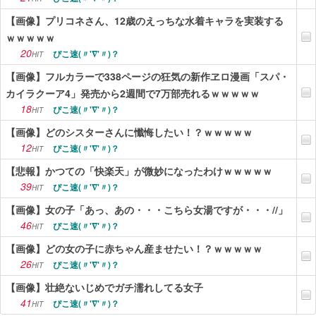
【画像】プリコネさん、12歳のえっちな水着キャラを実装する
ｗｗｗｗｗ
20
ぴこ速(〃'∇'〃)？
HIT
【画像】フルカラーで338ページの狂気の新作ヱロ漫画「スパ・
カイラクーア4」発売から2週間で7万部売れるｗｗｗｗｗ
18
ぴこ速(〃'∇'〃)？
HIT
【画像】どのシスターさんに懺悔したい！？ｗｗｗｗｗ
12
ぴこ速(〃'∇'〃)？
HIT
【悲報】かつての「快楽天」が微妙になったわけｗｗｗｗｗ
39
ぴこ速(〃'∇'〃)？
HIT
【画像】女の子「あっ、あの・・・こちら女湯ですが・・・//」
46
ぴこ速(〃'∇'〃)？
HIT
【画像】どの女の子に赤ちゃん産ませたい！？ｗｗｗｗｗ
26
ぴこ速(〃'∇'〃)？
HIT
【画像】壮絶ないじめでガチ濡れしてる女子
41
ぴこ速(〃'∇'〃)？
HIT