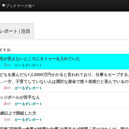
ブックマーク他
ポート | 注目
イトル
氏が見えないところにタトゥーを入れていた
7
がーるずレポート
HIT
どもを産んだら1人2000万円かかると言われており、仕事もセーブす
…一方、子育てしていない人は潤沢な資金で悠々老後だと歪んでいるの
3
がーるずレポート
HIT
ッジボールが苦手な人
3
がーるずレポート
HIT
5歳以上で閉経した方
1
がーるずレポート
HIT
宅健”芸能界一食事が綺麗な女優”の実名あげ絶賛「見つけたんだ。誰