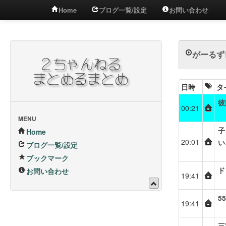
Home
ブログ一覧/設定
お問い合わせ
がーるずレ
日時
タ
彼
00:21
MENU
子
Home
20:01
い
ブログ一覧/設定
ブックマーク
ド
お問い合わせ
19:41
5
19:41
三