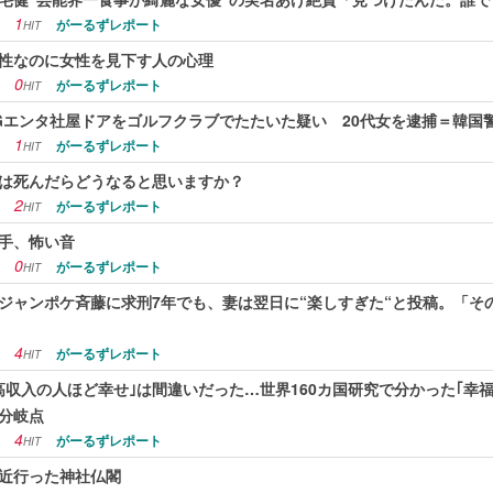
1
がーるずレポート
HIT
性なのに女性を見下す人の心理
0
がーるずレポート
HIT
Gエンタ社屋ドアをゴルフクラブでたたいた疑い 20代女を逮捕＝韓国
1
がーるずレポート
HIT
は死んだらどうなると思いますか？
2
がーるずレポート
HIT
手、怖い音
0
がーるずレポート
HIT
ジャンポケ斉藤に求刑7年でも、妻は翌日に“楽しすぎた“と投稿。「そ
4
がーるずレポート
HIT
高収入の人ほど幸せ｣は間違いだった…世界160カ国研究で分かった｢幸
分岐点
4
がーるずレポート
HIT
近行った神社仏閣