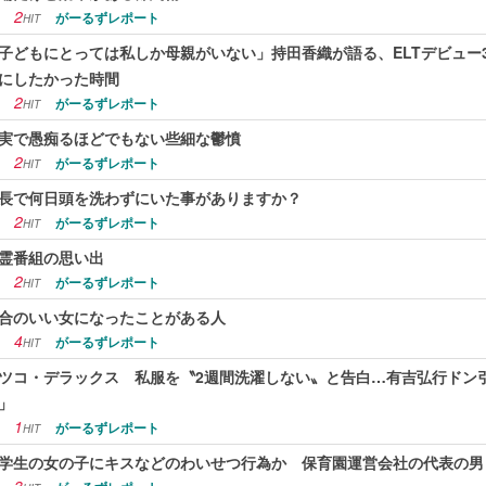
2
がーるずレポート
HIT
子どもにとっては私しか母親がいない」持田香織が語る、ELTデビュー3
にしたかった時間
2
がーるずレポート
HIT
実で愚痴るほどでもない些細な鬱憤
2
がーるずレポート
HIT
長で何日頭を洗わずにいた事がありますか？
2
がーるずレポート
HIT
霊番組の思い出
2
がーるずレポート
HIT
合のいい女になったことがある人
4
がーるずレポート
HIT
ツコ・デラックス 私服を〝2週間洗濯しない〟と告白…有吉弘行ドン
」
1
がーるずレポート
HIT
学生の女の子にキスなどのわいせつ行為か 保育園運営会社の代表の男