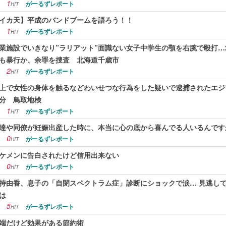
1
がーるずレポート
HIT
イカ天】平成のバンドブームを語ろう！！
1
がーるずレポート
HIT
業施設でいきなり”ラリアット”面識ない女子中学生の顎を右腕で殴打…
も暴行か、余罪を捜査 北海道千歳市
2
がーるずレポート
HIT
上で女性の身体を触るなどわいせつな行為をした疑いで逮捕されたエジ
分 鳥取地検
1
がーるずレポート
HIT
達や同僚が妊娠出産した時に、本当に心の底から喜んでる人いるんです
0
がーるずレポート
HIT
ケメンに告白されたけど信用出来ない
0
がーるずレポート
HIT
持由香、息子の「自閉スペクトラム症」診断にショックで涙… 見逃し
は
5
がーるずレポート
HIT
端だけど効果がある節約術