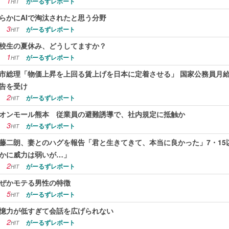
1
がーるずレポート
HIT
らかにAIで淘汰されたと思う分野
3
がーるずレポート
HIT
校生の夏休み、どうしてますか？
1
がーるずレポート
HIT
市総理「物価上昇を上回る賃上げを日本に定着させる」 国家公務員月給3
告を受け
2
がーるずレポート
HIT
オンモール熊本 従業員の避難誘導で、社内規定に抵触か
3
がーるずレポート
HIT
藤二朗、妻とのハグを報告「君と生きてきて、本当に良かった」7・15
かに威力は弱いが…」
2
がーるずレポート
HIT
ぜかモテる男性の特徴
5
がーるずレポート
HIT
憶力が低すぎて会話を広げられない
2
がーるずレポート
HIT