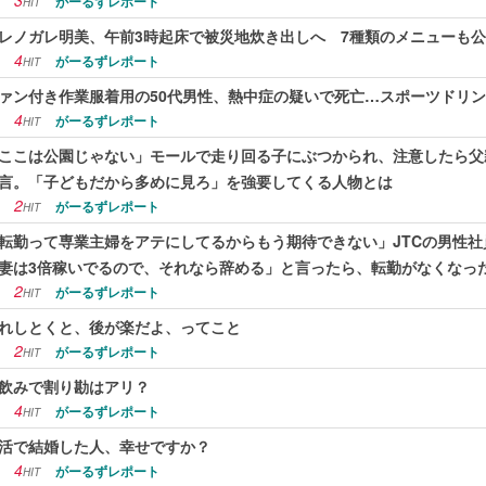
3
がーるずレポート
HIT
レノガレ明美、午前3時起床で被災地炊き出しへ 7種類のメニューも
4
がーるずレポート
HIT
ァン付き作業服着用の50代男性、熱中症の疑いで死亡…スポーツドリ
4
がーるずレポート
HIT
ここは公園じゃない」モールで走り回る子にぶつかられ、注意したら父
言。「子どもだから多めに見ろ」を強要してくる人物とは
2
がーるずレポート
HIT
転勤って専業主婦をアテにしてるからもう期待できない」JTCの男性
妻は3倍稼いでるので、それなら辞める」と言ったら、転勤がなくなっ
2
がーるずレポート
HIT
れしとくと、後が楽だよ、ってこと
2
がーるずレポート
HIT
飲みで割り勘はアリ？
4
がーるずレポート
HIT
活で結婚した人、幸せですか？
4
がーるずレポート
HIT