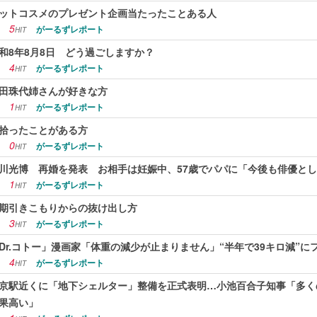
ットコスメのプレゼント企画当たったことある人
5
がーるずレポート
HIT
和8年8月8日 どう過ごしますか？
4
がーるずレポート
HIT
田珠代姉さんが好きな方
1
がーるずレポート
HIT
拾ったことがある方
0
がーるずレポート
HIT
川光博 再婚を発表 お相手は妊娠中、57歳でパパに「今後も俳優と
1
がーるずレポート
HIT
期引きこもりからの抜け出し方
3
がーるずレポート
HIT
Dr.コトー」漫画家「体重の減少が止まりません」“半年で39キロ減”
4
がーるずレポート
HIT
京駅近くに「地下シェルター」整備を正式表明…小池百合子知事「多く
果高い」