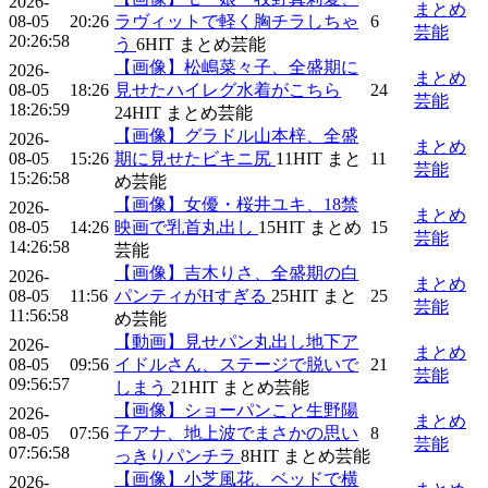
2026-
まとめ
08-05
20:26
ラヴィットで軽く胸チラしちゃ
6
芸能
20:26:58
う
6
HIT
まとめ芸能
【画像】松嶋菜々子、全盛期に
2026-
まとめ
08-05
18:26
見せたハイレグ水着がこちら
24
芸能
18:26:59
24
HIT
まとめ芸能
【画像】グラドル山本梓、全盛
2026-
まとめ
08-05
15:26
期に見せたビキニ尻
11
HIT
まと
11
芸能
15:26:58
め芸能
【画像】女優・桜井ユキ、18禁
2026-
まとめ
08-05
14:26
映画で乳首丸出し
15
HIT
まとめ
15
芸能
14:26:58
芸能
【画像】吉木りさ、全盛期の白
2026-
まとめ
08-05
11:56
パンティがHすぎる
25
HIT
まと
25
芸能
11:56:58
め芸能
【動画】見せパン丸出し地下ア
2026-
まとめ
08-05
09:56
イドルさん、ステージで脱いで
21
芸能
09:56:57
しまう
21
HIT
まとめ芸能
【画像】ショーパンこと生野陽
2026-
まとめ
08-05
07:56
子アナ、地上波でまさかの思い
8
芸能
07:56:58
っきりパンチラ
8
HIT
まとめ芸能
【画像】小芝風花、ベッドで横
2026-