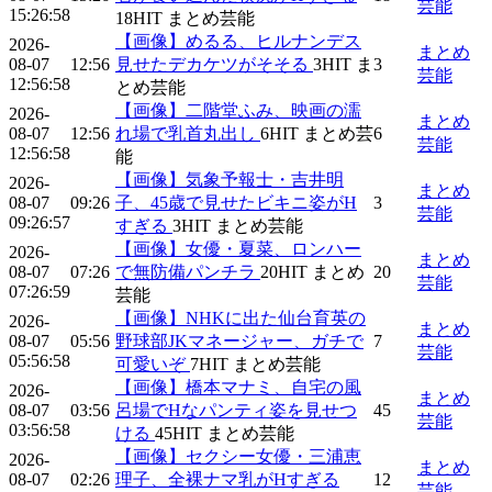
芸能
15:26:58
18
HIT
まとめ芸能
【画像】めるる、ヒルナンデス
2026-
まとめ
08-07
12:56
見せたデカケツがそそる
3
HIT
ま
3
芸能
12:56:58
とめ芸能
【画像】二階堂ふみ、映画の濡
2026-
まとめ
08-07
12:56
れ場で乳首丸出し
6
HIT
まとめ芸
6
芸能
12:56:58
能
【画像】気象予報士・吉井明
2026-
まとめ
08-07
09:26
子、45歳で見せたビキニ姿がH
3
芸能
09:26:57
すぎる
3
HIT
まとめ芸能
【画像】女優・夏菜、ロンハー
2026-
まとめ
08-07
07:26
で無防備パンチラ
20
HIT
まとめ
20
芸能
07:26:59
芸能
【画像】NHKに出た仙台育英の
2026-
まとめ
08-07
05:56
野球部JKマネージャー、ガチで
7
芸能
05:56:58
可愛いぞ
7
HIT
まとめ芸能
【画像】橋本マナミ、自宅の風
2026-
まとめ
08-07
03:56
呂場でHなパンティ姿を見せつ
45
芸能
03:56:58
ける
45
HIT
まとめ芸能
【画像】セクシー女優・三浦恵
2026-
まとめ
08-07
02:26
理子、全裸ナマ乳がHすぎる
12
芸能