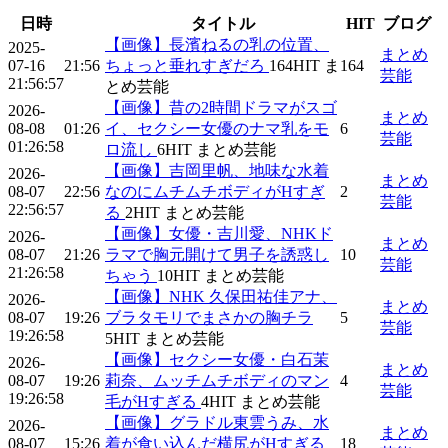
日時
タイトル
HIT
ブログ
【画像】長濱ねるの乳の位置、
2025-
まとめ
07-16
21:56
ちょっと垂れすぎだろ
164
HIT
ま
164
芸能
21:56:57
とめ芸能
【画像】昔の2時間ドラマがスゴ
2026-
まとめ
08-08
01:26
イ、セクシー女優のナマ乳をモ
6
芸能
01:26:58
ロ流し
6
HIT
まとめ芸能
【画像】吉岡里帆、地味な水着
2026-
まとめ
08-07
22:56
なのにムチムチボディがHすぎ
2
芸能
22:56:57
る
2
HIT
まとめ芸能
【画像】女優・吉川愛、NHKド
2026-
まとめ
08-07
21:26
ラマで胸元開けて男子を誘惑し
10
芸能
21:26:58
ちゃう
10
HIT
まとめ芸能
【画像】NHK 久保田祐佳アナ、
2026-
まとめ
08-07
19:26
ブラタモリでまさかの胸チラ
5
芸能
19:26:58
5
HIT
まとめ芸能
【画像】セクシー女優・白石茉
2026-
まとめ
08-07
19:26
莉奈、ムッチムチボディのマン
4
芸能
19:26:58
毛がHすぎる
4
HIT
まとめ芸能
【画像】グラドル東雲うみ、水
2026-
まとめ
08-07
15:26
着が食い込んだ横尻がHすぎる
18