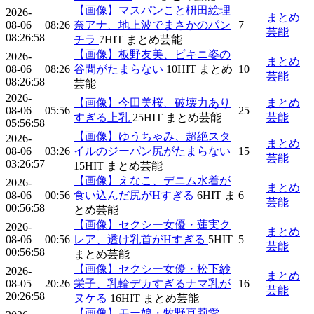
【画像】マスパンこと枡田絵理
2026-
まとめ
08-06
08:26
奈アナ、地上波でまさかのパン
7
芸能
08:26:58
チラ
7
HIT
まとめ芸能
【画像】板野友美、ビキニ姿の
2026-
まとめ
08-06
08:26
谷間がたまらない
10
HIT
まとめ
10
芸能
08:26:58
芸能
2026-
【画像】今田美桜、破壊力あり
まとめ
08-06
05:56
25
すぎる上乳
25
HIT
まとめ芸能
芸能
05:56:58
【画像】ゆうちゃみ、超絶スタ
2026-
まとめ
08-06
03:26
イルのジーパン尻がたまらない
15
芸能
03:26:57
15
HIT
まとめ芸能
【画像】えなこ、デニム水着が
2026-
まとめ
08-06
00:56
食い込んだ尻がHすぎる
6
HIT
ま
6
芸能
00:56:58
とめ芸能
【画像】セクシー女優・蓮実ク
2026-
まとめ
08-06
00:56
レア、透け乳首がHすぎる
5
HIT
5
芸能
00:56:58
まとめ芸能
【画像】セクシー女優・松下紗
2026-
まとめ
08-05
20:26
栄子、乳輪デカすぎるナマ乳が
16
芸能
20:26:58
ヌケる
16
HIT
まとめ芸能
【画像】モー娘・牧野真莉愛、