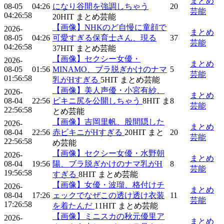
まとめ
08-05
04:26
になり谷間を強調しちゃう
20
芸能
04:26:58
20
HIT
まとめ芸能
【画像】NHKのど自慢に童顔で
2026-
まとめ
08-05
04:26
可愛すぎる保育士さん、現る
37
芸能
04:26:58
37
HIT
まとめ芸能
【画像】セクシー女優・
2026-
まとめ
08-05
01:56
MINAMO、ブラ脱ぎかけのナマ
5
芸能
01:56:58
乳がHすぎる
5
HIT
まとめ芸能
【画像】美人声優・小宮有紗、
2026-
まとめ
08-04
22:56
ビキニ尻を公開しちゃう
8
HIT
ま
8
芸能
22:56:58
とめ芸能
【画像】吉岡里帆、股間隠した
2026-
まとめ
08-04
22:56
赤ビキニがHすぎる
20
HIT
まと
20
芸能
22:56:58
め芸能
【画像】セクシー女優・水野朝
2026-
まとめ
08-04
19:56
陽、ブラ脱ぎかけのナマ乳がH
8
芸能
19:56:58
すぎる
8
HIT
まとめ芸能
【画像】女優・波瑠、格付けチ
2026-
まとめ
08-04
17:26
ェックでなぜこの透け透け衣装
11
芸能
17:26:58
を着たんだ
11
HIT
まとめ芸能
【画像】ミニスカの秋元優里ア
2026-
まとめ