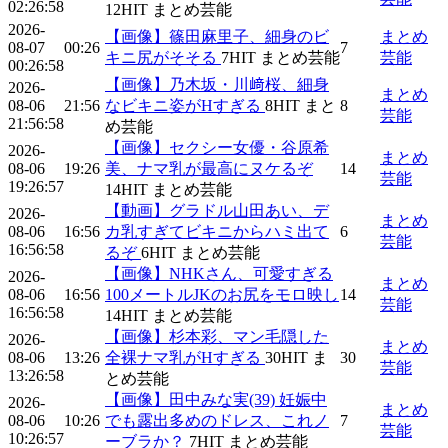
02:26:58
12
HIT
まとめ芸能
2026-
【画像】篠田麻里子、細身のビ
まとめ
08-07
00:26
7
キニ尻がそそる
7
HIT
まとめ芸能
芸能
00:26:58
【画像】乃木坂・川﨑桜、細身
2026-
まとめ
08-06
21:56
なビキニ姿がHすぎる
8
HIT
まと
8
芸能
21:56:58
め芸能
【画像】セクシー女優・谷原希
2026-
まとめ
08-06
19:26
美、ナマ乳が最高にヌケるぞ
14
芸能
19:26:57
14
HIT
まとめ芸能
【動画】グラドル山田あい、デ
2026-
まとめ
08-06
16:56
カ乳すぎてビキニからハミ出て
6
芸能
16:56:58
るぞ
6
HIT
まとめ芸能
【画像】NHKさん、可愛すぎる
2026-
まとめ
08-06
16:56
100メートルJKのお尻をモロ映し
14
芸能
16:56:58
14
HIT
まとめ芸能
【画像】杉本彩、マン毛隠した
2026-
まとめ
08-06
13:26
全裸ナマ乳がHすぎる
30
HIT
ま
30
芸能
13:26:58
とめ芸能
【画像】田中みな実(39) 妊娠中
2026-
まとめ
08-06
10:26
でも露出多めのドレス、これノ
7
芸能
10:26:57
ーブラか？
7
HIT
まとめ芸能