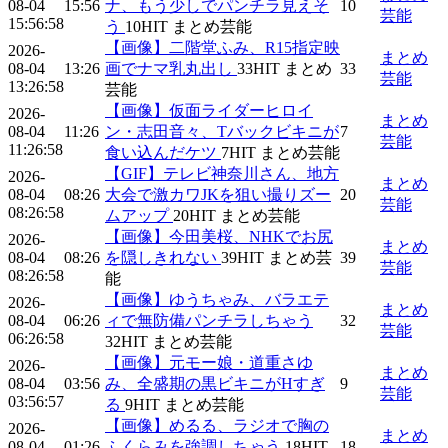
08-04
15:56
ナ、もう少しでパンチラ見えそ
10
芸能
15:56:58
う
10
HIT
まとめ芸能
【画像】二階堂ふみ、R15指定映
2026-
まとめ
08-04
13:26
画でナマ乳丸出し
33
HIT
まとめ
33
芸能
13:26:58
芸能
【画像】仮面ライダーヒロイ
2026-
まとめ
08-04
11:26
ン・志田音々、Tバックビキニが
7
芸能
11:26:58
食い込んだケツ
7
HIT
まとめ芸能
【GIF】テレビ神奈川さん、地方
2026-
まとめ
08-04
08:26
大会で激カワJKを狙い撮りズー
20
芸能
08:26:58
ムアップ
20
HIT
まとめ芸能
【画像】今田美桜、NHKでお尻
2026-
まとめ
08-04
08:26
を隠しきれない
39
HIT
まとめ芸
39
芸能
08:26:58
能
【画像】ゆうちゃみ、バラエテ
2026-
まとめ
08-04
06:26
ィで無防備パンチラしちゃう
32
芸能
06:26:58
32
HIT
まとめ芸能
【画像】元モー娘・道重さゆ
2026-
まとめ
08-04
03:56
み、全盛期の黒ビキニがHすぎ
9
芸能
03:56:57
る
9
HIT
まとめ芸能
【画像】めるる、ラジオで胸の
2026-
まとめ
08-04
01:26
ふくらみを強調しちゃう
18
HIT
18