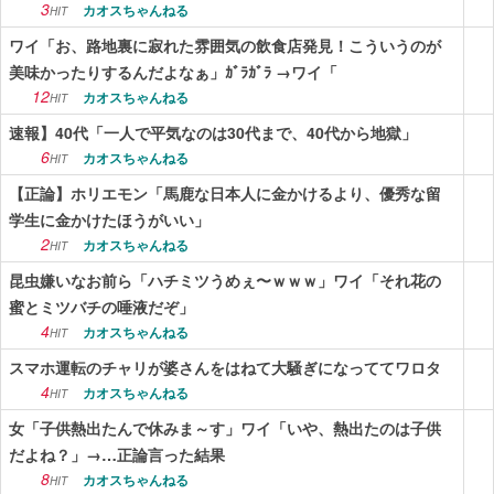
3
カオスちゃんねる
HIT
ワイ「お、路地裏に寂れた雰囲気の飲食店発見！こういうのが
美味かったりするんだよなぁ」ｶﾞﾗｶﾞﾗ →ワイ「
12
カオスちゃんねる
HIT
速報】40代「一人で平気なのは30代まで、40代から地獄」
6
カオスちゃんねる
HIT
【正論】ホリエモン「馬鹿な日本人に金かけるより、優秀な留
学生に金かけたほうがいい」
2
カオスちゃんねる
HIT
昆虫嫌いなお前ら「ハチミツうめぇ〜ｗｗｗ」ワイ「それ花の
蜜とミツバチの唾液だぞ」
4
カオスちゃんねる
HIT
スマホ運転のチャリが婆さんをはねて大騒ぎになっててワロタ
4
カオスちゃんねる
HIT
女「子供熱出たんで休みま～す」ワイ「いや、熱出たのは子供
だよね？」→…正論言った結果
8
カオスちゃんねる
HIT