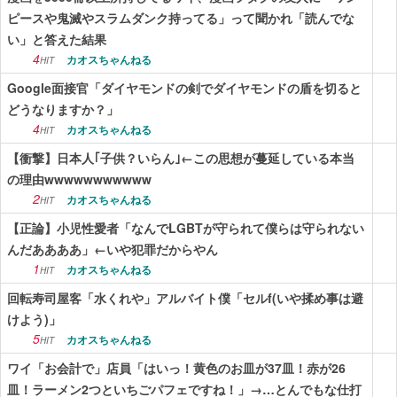
ピースや鬼滅やスラムダンク持ってる」って聞かれ「読んでな
い」と答えた結果
4
カオスちゃんねる
HIT
Google面接官「ダイヤモンドの剣でダイヤモンドの盾を切ると
どうなりますか？」
4
カオスちゃんねる
HIT
【衝撃】日本人｢子供？いらん｣←この思想が蔓延している本当
の理由wwwwwwwwwww
2
カオスちゃんねる
HIT
【正論】小児性愛者「なんでLGBTが守られて僕らは守られない
んだああああ」←いや犯罪だからやん
1
カオスちゃんねる
HIT
回転寿司屋客「水くれや」アルバイト僕「セルf(いや揉め事は避
けよう)」
5
カオスちゃんねる
HIT
ワイ「お会計で」店員「はいっ！黄色のお皿が37皿！赤が26
皿！ラーメン2つといちごパフェですね！」→…とんでもな仕打