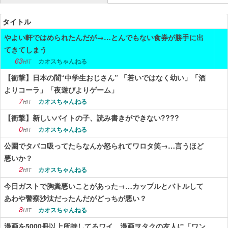
ニュース
タイトル
やよい軒ではめられたんだが→…とんでもない食券が勝手に出
エンタメ
てきてしまう
スポーツ
63
カオスちゃんねる
HIT
【衝撃】日本の闇“中学生おじさん” 「若いではなく幼い」「酒
漫画・アニメ
よりコーラ」「夜遊びよりゲーム」
ゲーム
7
カオスちゃんねる
HIT
【衝撃】新しいバイトの子、読み書きができない????
Vtuber
0
カオスちゃんねる
HIT
趣味
公園でタバコ吸ってたらなんか怒られてワロタ笑→…言うほど
悪いか？
生活
2
カオスちゃんねる
HIT
アダルト
今日ガストで胸糞悪いことがあった→…カップルとバトルして
あわや警察沙汰だったんだがどっちが悪い？
その他
8
カオスちゃんねる
HIT
RSS配信一覧
漫画を5000冊以上所持してるワイ、漫画ヲタクの友人に「ワン