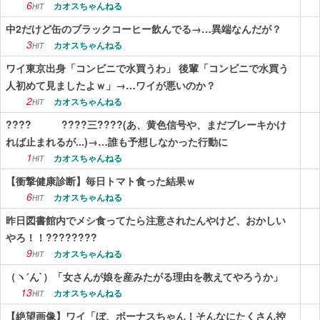
6
カオスちゃんねる
HIT
中2だけど缶のブラックコーヒー飲んでる→…異端なんだが？
3
カオスちゃんねる
HIT
ワイ東京出身「コンビニで水買うわ」 後輩「コンビニで水買う
人初めて見ましたよｗ」→…ワイが悪いのか？
2
カオスちゃんねる
HIT
???? ????三????(あ、黄色信号や、まだブレーキかけ
れば止まれるが...)→…誰も予想しなかった行動に
1
カオスちゃんねる
HIT
【衝撃健康診断】毎日トマト食った結果ｗ
6
カオスちゃんねる
HIT
昨日図書館内でメシ食ってたら注意されたんやけど、おかしい
やろ！！????????
9
カオスちゃんねる
HIT
（ヽ´ん`）「女さんが娘を産みたがる理由を教えてやろうか」
13
カオスちゃんねる
HIT
【絶望画像】ワイ「ぼ、ボーナスちゃん！そんなにたくさん控