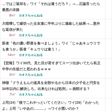
…ではご返却を」ワイ「それは違うだろ？」→…正論言ったら
最悪の末路
8
カオスちゃんねる
HIT
大喧嘩して縁切った女友達に半年ぶりに連絡した結果→…意外
な返信が来た
6
カオスちゃんねる
HIT
医者「色の濃い野菜を食べましょう」ワイ「じゃあキュウリで
も食うか」医者「キュウリは違う！」
14
カオスちゃんねる
HIT
【悲報】ワイ30代、見た目が若すぎてスーツ出歩いてたら私立
中学の生徒だと思われるｗｗｗ
3
カオスちゃんねる
HIT
神様「ドラえもんの道具を全部やるから日本の少子化と円安を
30年以内に解決しろ。出来なければ処刑」←挑戦する？
7
カオスちゃんねる
HIT
上司(24)「後でこれやっといてください」ワイ(29)「わかった
よ」上司「いやあの………」→ワイが悪いのか？