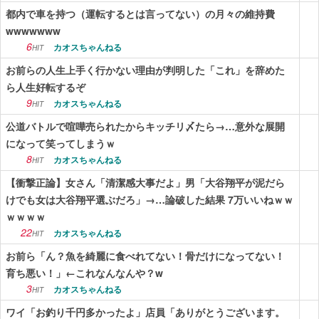
都内で車を持つ（運転するとは言ってない）の月々の維持費
wwwwwww
6
カオスちゃんねる
HIT
お前らの人生上手く行かない理由が判明した「これ」を辞めた
ら人生好転するぞ
9
カオスちゃんねる
HIT
公道バトルで喧嘩売られたからキッチリ〆たら→…意外な展開
になって笑ってしまうｗ
8
カオスちゃんねる
HIT
【衝撃正論】女さん「清潔感大事だよ」男「大谷翔平が泥だら
けでも女は大谷翔平選ぶだろ」→…論破した結果 7万いいねｗｗ
ｗｗｗｗ
22
カオスちゃんねる
HIT
お前ら「ん？魚を綺麗に食べれてない！骨だけになってない！
育ち悪い！」←これなんなんや？w
3
カオスちゃんねる
HIT
ワイ「お釣り千円多かったよ」店員「ありがとうございます。