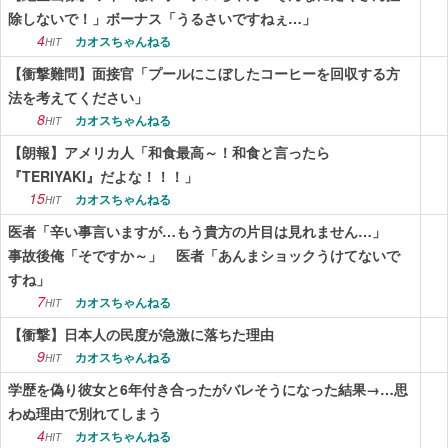
除しないで！」ボーナス「うるさいですねぇ…」
4
カオスちゃんねる
HIT
【衝撃難問】面接官「プールにこぼしたコーヒーを回収する方
法を考えてください」
8
カオスちゃんねる
HIT
【朗報】アメリカ人「和食最高～！和食と言ったら
『TERIYAKI』だよな！！！」
15
カオスちゃんねる
HIT
医者「辛い事言いますが…もう貴方の片目は見れません…」
事故後俺「そですか～」 医者「あんまショックうけてないで
すね」
7
カオスちゃんねる
HIT
【衝撃】日本人の民度が急激に落ちた理由
9
カオスちゃんねる
HIT
学歴を偽り彼女と6年付き合ったがバレそうになった結果→…思
わぬ理由で別れてしまう
4
カオスちゃんねる
HIT