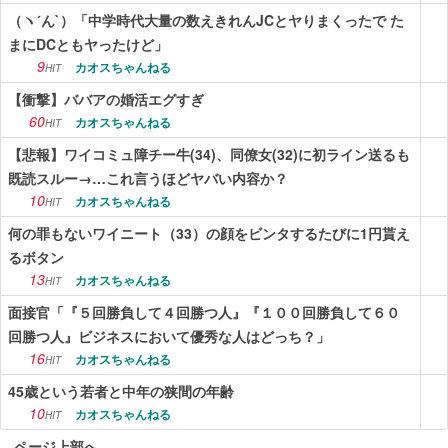
（ヽ´ん`）「中学時代大量の数えきれんJCとヤりまくったで た
まにDCともヤったけど」
9
カオスちゃんねる
HIT
【衝撃】ババアの婚活エグすぎ
60
カオスちゃんねる
HIT
【悲報】ワイコミュ障チー牛(34)、同僚女(32)に初ライン送るも
既読スルー→…これ言うほどヤバい内容か？
10
カオスちゃんねる
HIT
何の罪もないワイニート（33）の顔をビンタするたびに1円貰え
るボタン
13
カオスちゃんねる
HIT
面接官「『５回勝負して４回勝つ人』『１００回勝負して６０
回勝つ人』ビジネスにおいて優秀な人はどっち？」
16
カオスちゃんねる
HIT
45歳という若者と中年の狭間の年齢
10
カオスちゃんねる
HIT
ページ上部へ