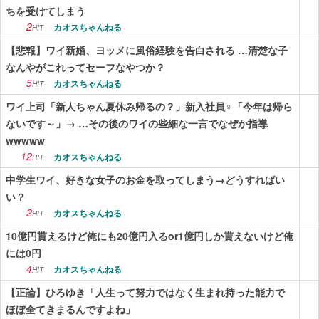
ちを受けてしまう
2
カオスちゃんねる
HIT
【悲報】ワイ新婚、ヨッメに風俗経験を告白される …清楚な子
なんやがこれってセーフなやつか？
5
カオスちゃんねる
HIT
ワイ上司「新人ちゃん夏休み帰るの？」新入社員♀「今年は帰ら
ないです～」→ …その後のワイの些細な一言でなぜか指導
wwwww
12
カオスちゃんねる
HIT
中学生ワイ、好きな女子のお金を取ってしまう→どうすればい
い？
2
カオスちゃんねる
HIT
10億円貰えるけど俺にも20億円入るor1億円しか貰えないけど俺
には0円
4
カオスちゃんねる
HIT
【正論】ひろゆき「人生って努力ではなく生まれ持った能力で
ほぼ全てきまるんですよね」