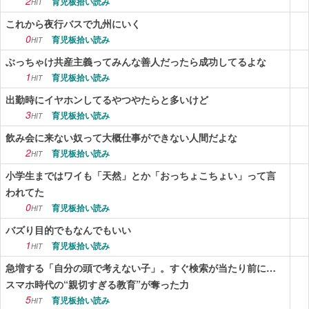
2
育児板拾い読み
HIT
これから夜行バスで九州にいく
0
育児板拾い読み
HIT
ぶっちゃけ共産主義ってみんな善人だったら成功してるよな
1
育児板拾い読み
HIT
出勤時にイヤホンしてるやつやたらと多いけど
3
育児板拾い読み
HIT
飲み会に来ない奴って大概仕事ができない人間だよな
2
育児板拾い読み
HIT
小学生まではワイも「天然」とか「おっちょこちょい」って言
われてた
0
育児板拾い読み
HIT
バズり目的でもなんでもいい
1
育児板拾い読み
HIT
急増する「自分の頭で考えない子」。すぐ検索が当たり前に…
スマホ時代の“親切すぎる教育”が奪った力
5
育児板拾い読み
HIT