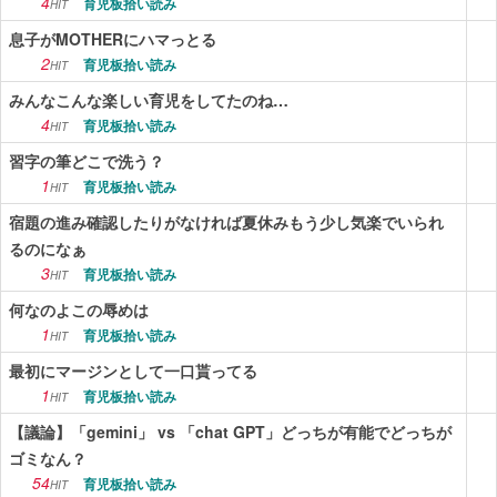
4
育児板拾い読み
HIT
息子がMOTHERにハマっとる
2
育児板拾い読み
HIT
みんなこんな楽しい育児をしてたのね…
4
育児板拾い読み
HIT
習字の筆どこで洗う？
1
育児板拾い読み
HIT
宿題の進み確認したりがなければ夏休みもう少し気楽でいられ
るのになぁ
3
育児板拾い読み
HIT
何なのよこの辱めは
1
育児板拾い読み
HIT
最初にマージンとして一口貰ってる
1
育児板拾い読み
HIT
【議論】「gemini」 vs 「chat GPT」どっちが有能でどっちが
ゴミなん？
54
育児板拾い読み
HIT