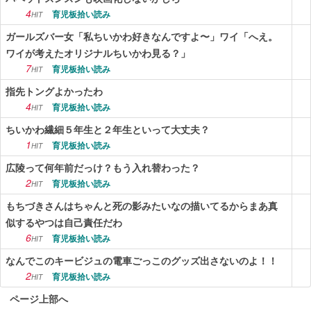
4
育児板拾い読み
HIT
ガールズバー女「私ちいかわ好きなんですよ〜」ワイ「へえ。
ワイが考えたオリジナルちいかわ見る？」
7
育児板拾い読み
HIT
指先トングよかったわ
4
育児板拾い読み
HIT
ちいかわ繊細５年生と２年生といって大丈夫？
1
育児板拾い読み
HIT
広陵って何年前だっけ？もう入れ替わった？
2
育児板拾い読み
HIT
もちづきさんはちゃんと死の影みたいなの描いてるからまあ真
似するやつは自己責任だわ
6
育児板拾い読み
HIT
なんでこのキービジュの電車ごっこのグッズ出さないのよ！！
2
育児板拾い読み
HIT
ページ上部へ