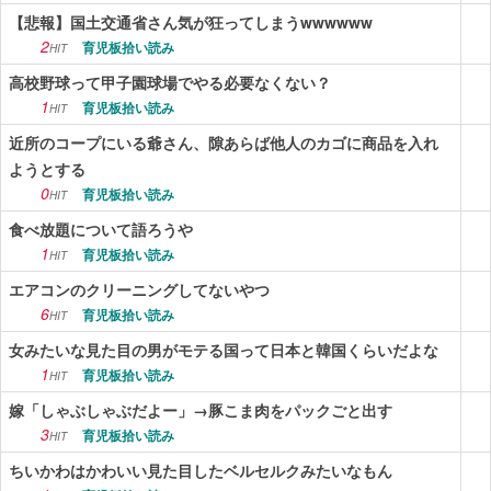
【悲報】国土交通省さん気が狂ってしまうwwwwww
2
育児板拾い読み
HIT
高校野球って甲子園球場でやる必要なくない？
1
育児板拾い読み
HIT
近所のコープにいる爺さん、隙あらば他人のカゴに商品を入れ
ようとする
0
育児板拾い読み
HIT
食べ放題について語ろうや
1
育児板拾い読み
HIT
エアコンのクリーニングしてないやつ
6
育児板拾い読み
HIT
女みたいな見た目の男がモテる国って日本と韓国くらいだよな
1
育児板拾い読み
HIT
嫁「しゃぶしゃぶだよー」→豚こま肉をパックごと出す
3
育児板拾い読み
HIT
ちいかわはかわいい見た目したベルセルクみたいなもん