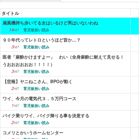
ニュース
タイトル
扇風機持ち歩いてる女はいるけど男はいないわね
エンタメ
14
育児板拾い読み
HIT
スポーツ
９０年代ってレトロというほど昔か…？
3
育児板拾い読み
漫画・アニメ
HIT
医者「麻酔かけますよー」 わい（全身麻酔に耐えて見せる！
ゲーム
うおおおおおお！！！！）
3
育児板拾い読み
HIT
Vtuber
【悲報】ヤニねこさん、BPOが動く
趣味
2
育児板拾い読み
HIT
生活
ワイ、今月の電気代３．５万円コース
1
育児板拾い読み
HIT
アダルト
バイク乗りワイ、バイク降りる事を決意する
2
その他
育児板拾い読み
HIT
コメリとかいうホームセンター
RSS配信一覧