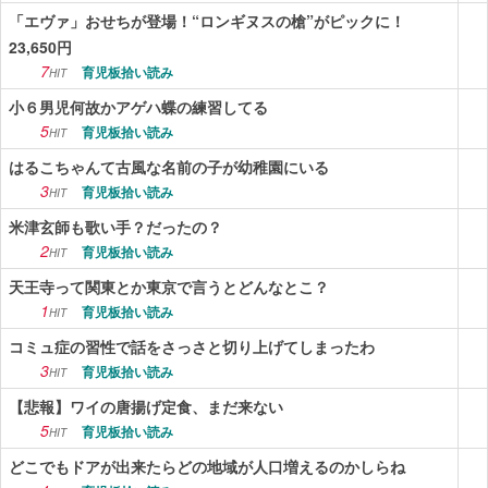
「エヴァ」おせちが登場！“ロンギヌスの槍”がピックに！
23,650円
7
育児板拾い読み
HIT
小６男児何故かアゲハ蝶の練習してる
5
育児板拾い読み
HIT
はるこちゃんて古風な名前の子が幼稚園にいる
3
育児板拾い読み
HIT
米津玄師も歌い手？だったの？
2
育児板拾い読み
HIT
天王寺って関東とか東京で言うとどんなとこ？
1
育児板拾い読み
HIT
コミュ症の習性で話をさっさと切り上げてしまったわ
3
育児板拾い読み
HIT
【悲報】ワイの唐揚げ定食、まだ来ない
5
育児板拾い読み
HIT
どこでもドアが出来たらどの地域が人口増えるのかしらね