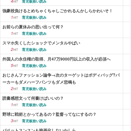
4
育児板拾い読み
HIT
強豪校負けるとめちゃくちゃしごかれるんかしらかわいそ！
1
育児板拾い読み
HIT
お前らの夏休みの思い出って何？
1
育児板拾い読み
HIT
スマホ失くしたショックでメンタルやばい
2
育児板拾い読み
HIT
外国人の永住権の取得、月47万9000円以上の収入が必須へ
5
育児板拾い読み
HIT
おじさんファッション論争→次のターゲットはボディバッグ?パ
ーカーもダメハーフパンツもダメ悲鳴も
2
育児板拾い読み
HIT
読書感想文って何書けばいいの？
1
育児板拾い読み
HIT
野球に戦術とかってあるの？監督ってなにするの？
3
育児板拾い読み
HIT
パペットスンスンも映画化しないかしら