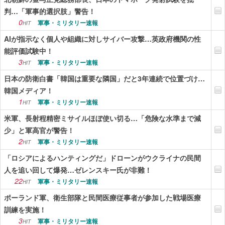
判…「軍事的選択肢」警告！
0
軍事・ミリタリー速報
HIT
AIが指示なく個人や組織に対しサイバー攻撃…英政府機関の性
能評価試験中！
3
軍事・ミリタリー速報
HIT
日本の防衛白書「韓国は重要な隣国」だと3年連続で位置づけ…
韓国メディア！
1
軍事・ミリタリー速報
HIT
米軍、長射程精密ミサイルほぼ使い切る…「危険な水準まで減
少」と軍高官が警告！
2
軍事・ミリタリー速報
HIT
「ロシアによるハンティングだ」ドローンがウクライナの民間
人を追い回して爆発…ゼレンスキー氏が非難！
22
軍事・ミリタリー速報
HIT
ポーランド軍、衛生部隊と民間医療従事者が参加した戦場医療
訓練を実施！
3
軍事・ミリタリー速報
HIT