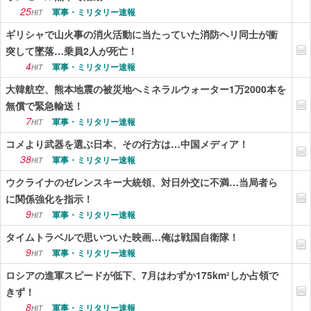
25
軍事・ミリタリー速報
HIT
ギリシャで山火事の消火活動に当たっていた消防ヘリ同士が衝
突して墜落…乗員2人が死亡！
4
軍事・ミリタリー速報
HIT
大韓航空、熊本地震の被災地へミネラルウォーター1万2000本を
無償で緊急輸送！
7
軍事・ミリタリー速報
HIT
コメより武器を選ぶ日本、その行方は…中国メディア！
38
軍事・ミリタリー速報
HIT
ウクライナのゼレンスキー大統領、対日外交に不満…当局者ら
に関係強化を指示！
9
軍事・ミリタリー速報
HIT
タイムトラベルで思いついた映画…俺は戦国自衛隊！
9
軍事・ミリタリー速報
HIT
ロシアの進軍スピードが低下、7月はわずか175km²しか占領で
きず！
8
軍事・ミリタリー速報
HIT