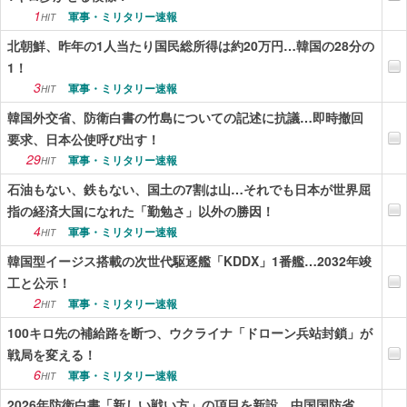
1
軍事・ミリタリー速報
HIT
北朝鮮、昨年の1人当たり国民総所得は約20万円…韓国の28分の
1！
3
軍事・ミリタリー速報
HIT
韓国外交省、防衛白書の竹島についての記述に抗議…即時撤回
要求、日本公使呼び出す！
29
軍事・ミリタリー速報
HIT
石油もない、鉄もない、国土の7割は山…それでも日本が世界屈
指の経済大国になれた「勤勉さ」以外の勝因！
4
軍事・ミリタリー速報
HIT
韓国型イージス搭載の次世代駆逐艦「KDDX」1番艦…2032年竣
工と公示！
2
軍事・ミリタリー速報
HIT
100キロ先の補給路を断つ、ウクライナ「ドローン兵站封鎖」が
戦局を変える！
6
軍事・ミリタリー速報
HIT
2026年防衛白書「新しい戦い方」の項目を新設…中国国防省