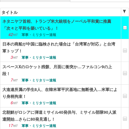
ニュース
タイトル
ネタニヤフ首相、トランプ米大統領をノーベル平和賞に推薦
エンタメ
「次々と平和を築いている」！
スポーツ
42
軍事・ミリタリー速報
HIT
日本の商船が中国に臨検された場合は「台湾軍が対応」と台湾
漫画・アニメ
軍トップ！
ゲーム
3
軍事・ミリタリー速報
HIT
スペースXのロケット残骸、月面に衝突か…ファルコン9の上
Vtuber
段！
趣味
7
軍事・ミリタリー速報
HIT
大進連所属の学生8人、在韓米軍平沢基地に無断侵入…米軍によ
生活
り身柄拘束！
アダルト
6
軍事・ミリタリー速報
HIT
北朝鮮がロシアに弾道ミサイル40発供与、ミサイル部隊90人派
その他
遣開始…さらに80発見通し！
17
RSS配信一覧
軍事・ミリタリー速報
HIT