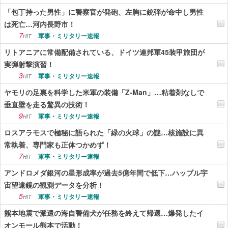
「包丁持った男性」に警察官が発砲、左胸に銃弾が命中し男性
は死亡…河内長野市！
7
軍事・ミリタリー速報
HIT
リトアニアに常備配備されている、ドイツ連邦軍45装甲旅団が
実弾射撃演習！
3
軍事・ミリタリー速報
HIT
ヤモリの足裏を科学した米軍の装備「Z-Man」…粘着剤なしで
垂直壁を走る驚異の技術！
9
軍事・ミリタリー速報
HIT
ロスアラモスで極秘に語られた「緑の火球」の謎…核施設に異
常執着、専門家も正体つかめず！
7
軍事・ミリタリー速報
HIT
アンドロメダ銀河の星形成率が過去5億年間で低下…ハッブル宇
宙望遠鏡の観測データを分析！
5
軍事・ミリタリー速報
HIT
熊本地震で派遣の海自警備犬が任務を終えて帰還…爆発したイ
オンモール熊本で活動！