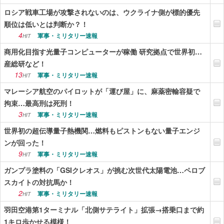
ロシア戦車工場が攻撃されないのは、ウクライナ側が標的優先
順位は低いとは判断か？！
4
軍事・ミリタリー速報
HIT
商用化目指す光量子コンピューターが稼働 研究拠点で世界初…
産総研など！
13
軍事・ミリタリー速報
HIT
マレーシア航空のパイロットが「運び屋」に、麻薬密輸容疑で
拘束…最高刑は死刑！
3
軍事・ミリタリー速報
HIT
世界初の超伝導量子熱機関…燃料もピストンもない量子エンジ
ンが回った！
9
軍事・ミリタリー速報
HIT
ガンプラ塗料の「GSIクレオス」が挑む次世代太陽電池…ペロブ
スカイトの対抗馬か！
2
軍事・ミリタリー速報
HIT
羽田空港第1ターミナル「北側サテライト」拡張→搭乗口まで約
1キロ歩かせる模様！