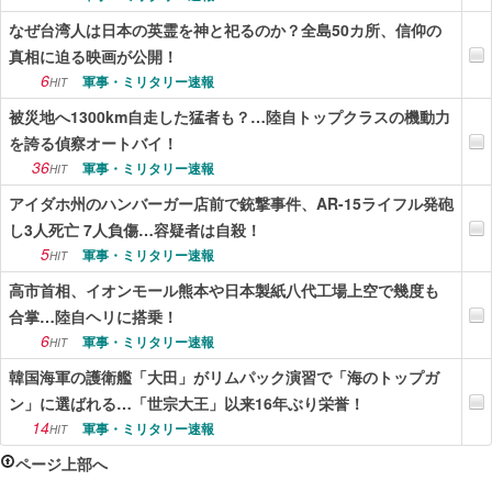
なぜ台湾人は日本の英霊を神と祀るのか？全島50カ所、信仰の
真相に迫る映画が公開！
6
軍事・ミリタリー速報
HIT
被災地へ1300km自走した猛者も？…陸自トップクラスの機動力
を誇る偵察オートバイ！
36
軍事・ミリタリー速報
HIT
アイダホ州のハンバーガー店前で銃撃事件、AR-15ライフル発砲
し3人死亡 7人負傷…容疑者は自殺！
5
軍事・ミリタリー速報
HIT
高市首相、イオンモール熊本や日本製紙八代工場上空で幾度も
合掌…陸自ヘリに搭乗！
6
軍事・ミリタリー速報
HIT
韓国海軍の護衛艦「大田」がリムパック演習で「海のトップガ
ン」に選ばれる…「世宗大王」以来16年ぶり栄誉！
14
軍事・ミリタリー速報
HIT
ページ上部へ