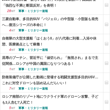
「強烈な不満と断固反対」を表明！
28
軍事・ミリタリー速報
HIT
三菱自動車、多目的SUV「パジェロ」の中型版・小型版も発売
へ…復活シリーズの本命に！
4
軍事・ミリタリー速報
HIT
自衛隊の大型支援船「はくおうⅡ」が八代港に到着…入浴や休
憩、医療拠点として稼働！
4
軍事・ミリタリー速報
HIT
屈辱のプーチン、習近平に「値切られ」「無視され」まるで主
従関係…ロシアが中国の属国になりつつある！
1
軍事・ミリタリー速報
HIT
防衛装備庁が公開した動画に登場する戦闘支援型多目的USV…
これに対空ドローンを詰め込んだらいい！
7
軍事・ミリタリー速報
HIT
ロシア南部のリゾート地にウクライナ軍のドローン攻撃、子ど
も3人含む7人死亡！
5
軍事・ミリタリー速報
HIT