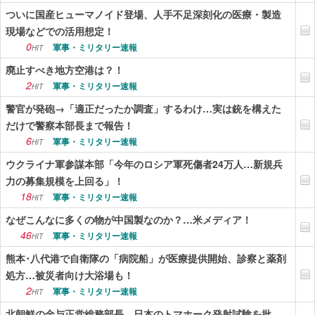
ついに国産ヒューマノイド登場、人手不足深刻化の医療・製造
現場などでの活用想定！
0
軍事・ミリタリー速報
HIT
廃止すべき地方空港は？！
2
軍事・ミリタリー速報
HIT
警官が発砲→「適正だったか調査」するわけ…実は銃を構えた
だけで警察本部長まで報告！
6
軍事・ミリタリー速報
HIT
ウクライナ軍参謀本部「今年のロシア軍死傷者24万人…新規兵
力の募集規模を上回る」！
18
軍事・ミリタリー速報
HIT
なぜこんなに多くの物が中国製なのか？…米メディア！
46
軍事・ミリタリー速報
HIT
熊本･八代港で自衛隊の「病院船」が医療提供開始、診察と薬剤
処方…被災者向け大浴場も！
2
軍事・ミリタリー速報
HIT
北朝鮮の金与正党総務部長、日本のトマホーク発射試験を批