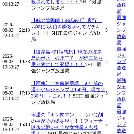
殺されてしまう・・・
5
HIT
最強
00:13:27
放送
ジャンプ放送局
局
最強
【鵺の陰陽師 156話感想】夜行、
ジャ
2026-
四衲に3人娘を瞬殺されてガチギ
08-03
22:13
5
ンプ
レ！！！
5
HIT
最強ジャンプ放送
22:13:27
放送
局
局
最強
【彼岸島 491話感想】現在の彼岸
ジャ
2026-
島のボス「彼岸王子」が姫二体を
08-03
19:33
5
ンプ
乗り物にして登場！！！
5
HIT
最
19:33:27
放送
強ジャンプ放送局
局
最強
【画像】こち亀最新話「50年前の
ジャ
2026-
週刊少年ジャンプは150円。現在は
08-03
17:13
5
ンプ
330円」←これ！！
5
HIT
最強ジャ
17:13:27
放送
ンプ放送局
局
最強
今週の「キン肉マン」、ついに刻
ジャ
2026-
の神がその姿を現す！！フィオナ
08-03
15:13
2
ンプ
以来の戦いそうな女性超人も登
15:13:27
放送
場！！
2
HIT
最強ジャンプ放送局