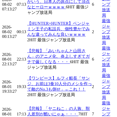
かいう、日本人の原点にして頂点
08-02
07:13
6
ンプ
なヒーローｗｗｗｗ
6
HIT
最強ジ
07:13:27
放送
ャンプ放送局
局
最強
【HUNTER×HUNTER】ベンジャ
ジャ
2026-
ミン王子の私設兵、個性豊かでみ
08-02
00:13
2
ンプ
んな違ってみんな良いｗｗｗｗ
00:13:27
放送
2
HIT
最強ジャンプ放送局
局
最強
【悲報】「みいちゃんと山田さ
ジャ
2026-
ん」のアニメ化、炎上しすぎてガ
08-01
22:13
6
ンプ
チで厳しくなる・・・
6
HIT
最強
22:13:27
放送
ジャンプ放送局
局
最強
【ワンピース】ルフィ船長「サン
ジャ
2026-
ジ、お前は3食10人分のメシを作っ
08-01
19:33
2
ンプ
て敵のNo.3も倒せ」←これ！！
19:33:27
放送
2
HIT
最強ジャンプ放送局
局
最強
【悲報】「ヤニねこ」の人族、獣
ジャ
2026-
08-01
17:13
人差別が酷いにゃぁ・・・
7
HIT
7
ンプ