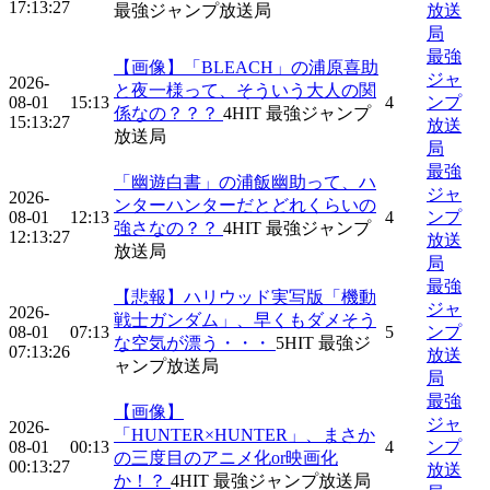
17:13:27
最強ジャンプ放送局
放送
局
最強
【画像】「BLEACH」の浦原喜助
ジャ
2026-
と夜一様って、そういう大人の関
08-01
15:13
4
ンプ
係なの？？？
4
HIT
最強ジャンプ
15:13:27
放送
放送局
局
最強
「幽遊白書」の浦飯幽助って、ハ
ジャ
2026-
ンターハンターだとどれくらいの
08-01
12:13
4
ンプ
強さなの？？
4
HIT
最強ジャンプ
12:13:27
放送
放送局
局
最強
【悲報】ハリウッド実写版「機動
ジャ
2026-
戦士ガンダム」、早くもダメそう
08-01
07:13
5
ンプ
な空気が漂う・・・
5
HIT
最強ジ
07:13:26
放送
ャンプ放送局
局
最強
【画像】
ジャ
2026-
「HUNTER×HUNTER」、まさか
08-01
00:13
4
ンプ
の三度目のアニメ化or映画化
00:13:27
放送
か！？
4
HIT
最強ジャンプ放送局