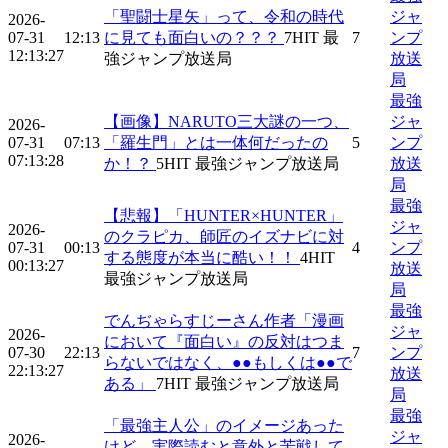
「聖闘士星矢」って、令和の時代
ジャ
2026-
07-31
12:13
に見ても面白いの？？？
7
HIT
最
7
ンプ
12:13:27
強ジャンプ放送局
放送
局
最強
【画像】NARUTO三大謎の一つ、
ジャ
2026-
07-31
07:13
「羅生門」とは一体何だったの
5
ンプ
07:13:28
か！？
5
HIT
最強ジャンプ放送局
放送
局
最強
【悲報】「HUNTER×HUNTER」
ジャ
2026-
のクラピカ、師匠のイズナビに対
07-31
00:13
4
ンプ
する態度が本当に酷い！！
4
HIT
00:13:27
放送
最強ジャンプ放送局
局
最強
でんぢゃらすじーさん作者「漫画
ジャ
2026-
において『面白い』の反対はつま
07-30
22:13
7
ンプ
らないではなく、●●もしくは●●で
22:13:27
放送
ある」
7
HIT
最強ジャンプ放送局
局
最強
「最強主人公」のイメージあった
ジャ
2026-
けど、実際読むと意外と苦戦して