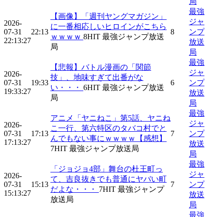
局
最強
【画像】「週刊ヤングマガジン」
ジャ
2026-
に一番相応しいヒロインがこちら
07-31
22:13
8
ンプ
ｗｗｗｗ
8
HIT
最強ジャンプ放送
22:13:27
放送
局
局
最強
【悲報】バトル漫画の「関節
ジャ
2026-
技」、地味すぎて出番がな
07-31
19:33
6
ンプ
い・・・
6
HIT
最強ジャンプ放送
19:33:27
放送
局
局
最強
アニメ「ヤニねこ」第5話、ヤニね
ジャ
2026-
こ一行、第六特区のタバコ村でと
07-31
17:13
7
ンプ
んでもない事にｗｗｗｗ【感想】
17:13:27
放送
7
HIT
最強ジャンプ放送局
局
最強
「ジョジョ4部」舞台の杜王町っ
ジャ
2026-
て、吉良抜きでも普通にヤバい町
07-31
15:13
7
ンプ
だよな・・・
7
HIT
最強ジャンプ
15:13:27
放送
放送局
局
最強