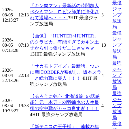
最強
「キン肉マン」最新話の時間超人
ジャ
2026-
ペシミマン、ロビン師弟に浄化さ
08-05
12:13
3
ンプ
れて退場へ・・・
3
HIT
最強ジャ
12:13:27
放送
ンプ放送局
局
最強
【画像】「HUNTER×HUNTER」
ジャ
2026-
のクラピカ、有能すぎてカキン王
08-05
07:13
13
ンプ
子から引っ張りだこにｗｗｗｗ
07:13:28
放送
13
HIT
最強ジャンプ放送局
局
最強
「サカモトデイズ」最新話、つい
ジャ
2026-
に新旧ORDERが集結し、坂本スラ
08-04
22:13
4
ンプ
ーと総力戦に突入！！！
4
HIT
最
22:13:26
放送
強ジャンプ放送局
局
最強
【るろうに剣心 -北海道編- 67話感
ジャ
2026-
想】元十本刀・刈羽蝙也の人生最
08-04
19:33
4
ンプ
後の空中戦がカッコ良すぎ！！！
19:33:27
放送
4
HIT
最強ジャンプ放送局
局
最強
「新テニスの王子様」、連載27年