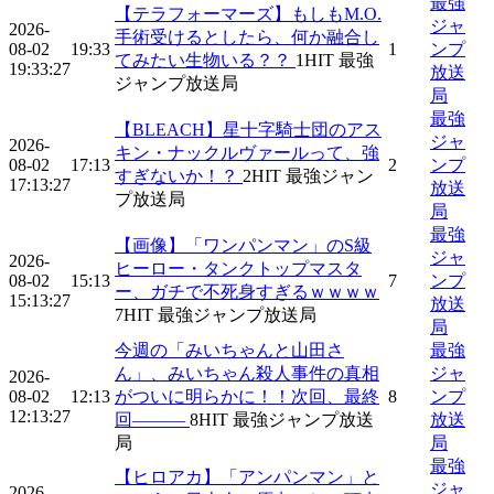
最強
【テラフォーマーズ】もしもM.O.
ジャ
2026-
手術受けるとしたら、何か融合し
08-02
19:33
1
ンプ
てみたい生物いる？？
1
HIT
最強
19:33:27
放送
ジャンプ放送局
局
最強
【BLEACH】星十字騎士団のアス
ジャ
2026-
キン・ナックルヴァールって、強
08-02
17:13
2
ンプ
すぎないか！？
2
HIT
最強ジャン
17:13:27
放送
プ放送局
局
最強
【画像】「ワンパンマン」のS級
ジャ
2026-
ヒーロー・タンクトップマスタ
08-02
15:13
7
ンプ
ー、ガチで不死身すぎるｗｗｗｗ
15:13:27
放送
7
HIT
最強ジャンプ放送局
局
今週の「みいちゃんと山田さ
最強
ん」、みいちゃん殺人事件の真相
ジャ
2026-
08-02
12:13
がついに明らかに！！次回、最終
8
ンプ
12:13:27
回―――
8
HIT
最強ジャンプ放送
放送
局
局
最強
【ヒロアカ】「アンパンマン」と
ジャ
2026-