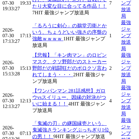
07-30
19:33
7
ンプ
たり大変な目に合ってる作品！！
19:33:27
放送
7
HIT
最強ジャンプ放送局
局
最強
「るろうに剣心」の鵜堂刃衛とか
ジャ
2026-
いう、ちょうどいい強さの序盤の
07-30
17:13
1
ンプ
強敵ｗｗｗｗ
1
HIT
最強ジャンプ
17:13:27
放送
放送局
局
【悲報】「キン肉マン」のロビン
最強
マスク、クソ野郎だのストーカー
ジャ
2026-
07-30
15:13
野郎だの戦闘狂だのボロクソ言わ
2
ンプ
15:13:28
れてしまう・・・
2
HIT
最強ジャ
放送
ンプ放送局
局
最強
【ワンパンマン 281話感想】ガロ
ジャ
2026-
ウvsスイリュー、因縁の対決がつ
07-30
12:13
4
ンプ
いに始まる！！
4
HIT
最強ジャン
12:13:27
放送
プ放送局
局
最強
「鬼滅の刃」の継国縁壱という、
ジャ
2026-
鬼滅強さランキングぶっちぎり1位
07-30
07:13
9
ンプ
の男！！
9
HIT
最強ジャンプ放送
07:13:26