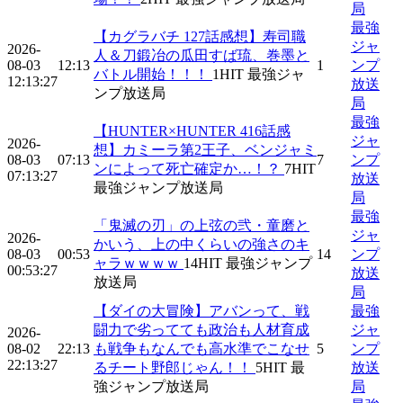
局
最強
【カグラバチ 127話感想】寿司職
ジャ
2026-
人＆刀鍛冶の瓜田すば琉、巻墨と
08-03
12:13
1
ンプ
バトル開始！！！
1
HIT
最強ジャ
12:13:27
放送
ンプ放送局
局
最強
【HUNTER×HUNTER 416話感
ジャ
2026-
想】カミーラ第2王子、ベンジャミ
08-03
07:13
7
ンプ
ンによって死亡確定か…！？
7
HIT
07:13:27
放送
最強ジャンプ放送局
局
最強
「鬼滅の刃」の上弦の弐・童磨と
ジャ
2026-
かいう、上の中くらいの強さのキ
08-03
00:53
14
ンプ
ャラｗｗｗｗ
14
HIT
最強ジャンプ
00:53:27
放送
放送局
局
【ダイの大冒険】アバンって、戦
最強
闘力で劣ってても政治も人材育成
ジャ
2026-
08-02
22:13
も戦争もなんでも高水準でこなせ
5
ンプ
22:13:27
るチート野郎じゃん！！
5
HIT
最
放送
強ジャンプ放送局
局