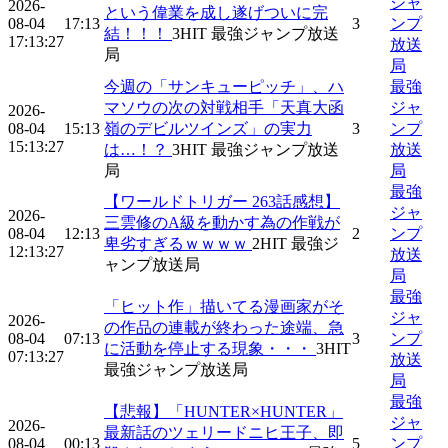
ジャ
2026-
という偉業を成し遂げついに完
08-04
17:13
3
ンプ
結！！！
3
HIT
最強ジャンプ放送
17:13:27
放送
局
局
今週の「サンキューピッチ」、ハ
最強
マソウの次の対戦相手「天真大函
ジャ
2026-
08-04
15:13
嶺のデビルツインズ」の実力
3
ンプ
15:13:27
は…！？
3
HIT
最強ジャンプ放送
放送
局
局
最強
【ワールドトリガー 263話感想】
ジャ
2026-
三雲修のA級を動かす為の作戦が
08-04
12:13
2
ンプ
卑劣すぎるｗｗｗｗ
2
HIT
最強ジ
12:13:27
放送
ャンプ放送局
局
最強
「ヒット作」描いてる漫画家がそ
ジャ
2026-
の作品の連載が終わった途端、急
08-04
07:13
3
ンプ
に活動を停止する現象・・・
3
HIT
07:13:27
放送
最強ジャンプ放送局
局
最強
【悲報】「HUNTER×HUNTER」
ジャ
2026-
最新話のツェリードニヒ王子、即
08-04
00:13
5
ンプ