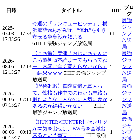
ブロ
日時
タイトル
HIT
グ
最強
今週の「サンキューピッチ」、横
ジャ
2025-
浜霜葩vsあざみ野、“流れ”を引き
07-08
17:33
61
ンプ
寄せる争奪戦が始まる！！！
17:33:26
放送
61
HIT
最強ジャンプ放送局
局
【こち亀】両津「おじいちゃんに
最強
こち亀初版本読ませてもらってね
ジャ
2026-
08-06
12:13
ー。内容は全く変わらないから」
5
ンプ
12:13:27
→結果ｗｗｗ
5
HIT
最強ジャンプ
放送
放送局
局
【呪術廻戦】禪院直哉と真人っ
最強
て、性格も作中での行いも末路も
ジャ
2026-
08-06
07:13
似たような二人なのに人気に差が
2
ンプ
07:13:27
あるのが納得いかない！！
2
HIT
放送
最強ジャンプ放送局
局
最強
【HUNTER×HUNTER】センリツ
ジャ
2026-
が本気を出せば、BW号を全滅出
08-06
00:13
1
ンプ
来るという事実・・・
1
HIT
最強
00:13:27
放送