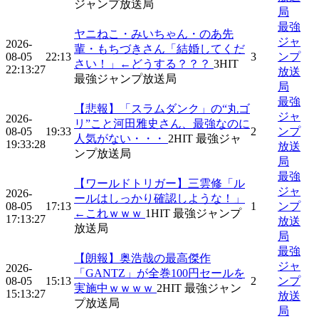
ジャンプ放送局
局
最強
ヤニねこ・みいちゃん・のあ先
ジャ
2026-
輩・もちづきさん「結婚してくだ
08-05
22:13
3
ンプ
さい！」←どうする？？？
3
HIT
22:13:27
放送
最強ジャンプ放送局
局
最強
【悲報】「スラムダンク」の“丸ゴ
ジャ
2026-
リ”こと河田雅史さん、最強なのに
08-05
19:33
2
ンプ
人気がない・・・
2
HIT
最強ジャ
19:33:28
放送
ンプ放送局
局
最強
【ワールドトリガー】三雲修「ル
ジャ
2026-
ールはしっかり確認しような！」
08-05
17:13
1
ンプ
←これｗｗｗ
1
HIT
最強ジャンプ
17:13:27
放送
放送局
局
最強
【朗報】奥浩哉の最高傑作
ジャ
2026-
「GANTZ」が全巻100円セールを
08-05
15:13
2
ンプ
実施中ｗｗｗｗ
2
HIT
最強ジャン
15:13:27
放送
プ放送局
局