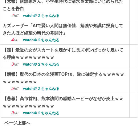
【悲報】落語家さん、小学生時代に清水良太郎にいじめられた
ことを告白
4
watch＠２ちゃんねる
HIT
カズレーザー「AIで賢い人間は無価値、勉強や知識に投資して
きた人ほど絶望の時代の幕開け」
4
watch＠２ちゃんねる
HIT
【謎】最近の女がスカートを履かずに長ズボンばっかり履いて
る理由ｗｗｗｗｗｗｗｗｗ
3
watch＠２ちゃんねる
HIT
【朗報】歴代の日本の全漫画TOP10、遂に確定するｗｗｗｗｗ
ｗｗｗｗｗｗｗｗ
5
watch＠２ちゃんねる
HIT
【悲報】高市首相、熊本訪問の感動ムービーがなぜか炎上ｗｗ
ｗｗｗｗｗｗｗｗｗｗｗｗ
9
watch＠２ちゃんねる
HIT
ページ上部へ