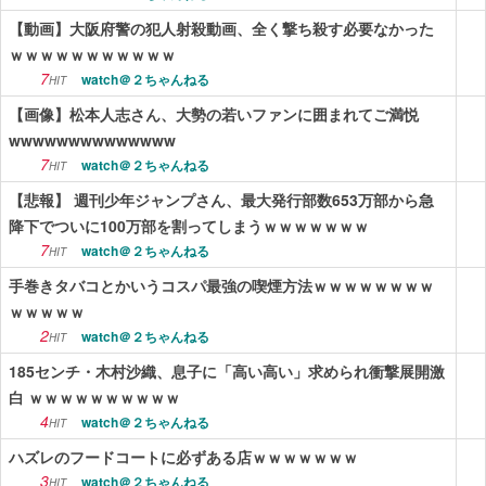
【動画】大阪府警の犯人射殺動画、全く撃ち殺す必要なかった
ｗｗｗｗｗｗｗｗｗｗｗ
7
watch＠２ちゃんねる
HIT
【画像】松本人志さん、大勢の若いファンに囲まれてご満悦
wwwwwwwwwwwwww
7
watch＠２ちゃんねる
HIT
【悲報】 週刊少年ジャンプさん、最大発行部数653万部から急
降下でついに100万部を割ってしまうｗｗｗｗｗｗｗ
7
watch＠２ちゃんねる
HIT
手巻きタバコとかいうコスパ最強の喫煙方法ｗｗｗｗｗｗｗｗ
ｗｗｗｗｗ
2
watch＠２ちゃんねる
HIT
185センチ・木村沙織、息子に「高い高い」求められ衝撃展開激
白 ｗｗｗｗｗｗｗｗｗｗ
4
watch＠２ちゃんねる
HIT
ハズレのフードコートに必ずある店ｗｗｗｗｗｗｗ
3
watch＠２ちゃんねる
HIT