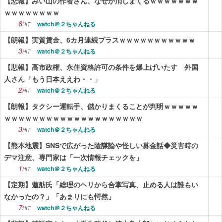
【悲報】みい山の作者さん、なぜか消しまくるｗｗｗｗｗｗｗ
ｗｗｗｗｗｗｗｗ
6
watch＠２ちゃんねる
HIT
【朗報】実質賃金、6カ月連続プラスｗｗｗｗｗｗｗｗｗｗｗ
3
watch＠２ちゃんねる
HIT
【悲報】高市政権、永住資格許可の条件を爆上げいたす 外国
人さん「もう日本ええわ・・」
2
watch＠２ちゃんねる
HIT
【朗報】タクシー運転手、儲かりまくることが判明ｗｗｗｗｗ
ｗｗｗｗｗｗｗｗｗｗｗｗｗｗｗｗｗｗｗｗ
3
watch＠２ちゃんねる
HIT
【熊本地震】SNSで広がった陰謀論や怪しい募金話◆災害時の
デマ注意、専門家は「一次情報チェックを」
1
watch＠２ちゃんねる
HIT
【定期】蓮舫氏「総理のヘリから合掌写真、止める人は誰もい
なかったの？」「あまりにも愕然」
7
watch＠２ちゃんねる
HIT