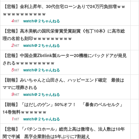
【悲報】金利上昇年、30代住宅ローンありで24万円負担増ｗｗ
ｗｗｗｗｗｗｗｗｗｗ
4
watch＠２ちゃんねる
HIT
【悲報】高木美帆の国民栄誉賞受賞副賞《包丁10本》に高市総
理の名前も刻印ｗｗｗｗｗｗｗｗｗ
2
watch＠２ちゃんねる
HIT
【悲報】中国企業Zbtlink製ルーター20機種にバックドアが発見
されるｗｗｗｗｗｗｗｗｗ
5
watch＠２ちゃんねる
HIT
【朗報】みいちゃんと山田さん、ハッピーエンド確定 最後は
ママに埋葬される
9
watch＠２ちゃんねる
HIT
【朗報】「はだしのゲン」50%オフ！ 「暴食のベルセルク」
14巻無料ｗｗｗｗｗｗ
1
watch＠２ちゃんねる
HIT
【悲報】「パチンコホール」総売上高は微増も、法人数は10年
間で半減 黒字企業割合は5年ぶりに7割超え