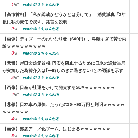
1
watch＠２ちゃんねる
HIT
【高市首相】「私が総裁かどうかとは分けて」 消費減税「2年
後に私の責任で戻す」発言を説明
2
watch＠２ちゃんねる
HIT
【画像】ディズニーのおいなり巻（600円）、卑猥すぎて賛否両
論ｗｗｗｗｗｗｗｗｗ
3
watch＠２ちゃんねる
HIT
【悲報】岸田文雄元首相､円安を阻止するために日米の通貨当局
が実施した為替介入は｢一時しのぎに過ぎない｣との認識を示す
2
watch＠２ちゃんねる
HIT
【画像】日産が社運をかけて発売するSUVｗｗｗｗｗｗｗ
4
watch＠２ちゃんねる
HIT
【悲報】日本車の原価、たったの30〜90万円と判明ｗｗｗｗｗ
ｗｗｗｗｗｗ
4
watch＠２ちゃんねる
HIT
【画像】露悪アニメ化ブーム、はじまるｗｗｗｗｗｗｗ
6
watch＠２ちゃんねる
HIT