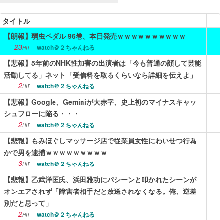
ニュース
タイトル
【朗報】弱虫ペダル 96巻、本日発売ｗｗｗｗｗｗｗｗｗｗ
エンタメ
23
watch＠２ちゃんねる
HIT
スポーツ
【悲報】5年前のNHK性加害の出演者は「今も普通の顔して芸能
活動してる」ネット「受信料を取るくらいなら詳細を伝えよ」
漫画・アニメ
2
watch＠２ちゃんねる
HIT
ゲーム
【悲報】Google、Geminiが大赤字、史上初のマイナスキャッ
シュフローに陥る・・・
Vtuber
2
watch＠２ちゃんねる
HIT
趣味
【悲報】もみほぐしマッサージ店で従業員女性にわいせつ行為
かで男を逮捕ｗｗｗｗｗｗｗｗｗ
生活
3
watch＠２ちゃんねる
HIT
アダルト
【悲報】乙武洋匡氏、浜田雅功にパシーンと叩かれたシーンが
オンエアされず「障害者相手だと放送されなくなる。俺、逆差
その他
別だと思って」
RSS配信一覧
2
watch＠２ちゃんねる
HIT