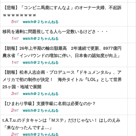
【悲報】「コンビニ馬鹿にすんなよ」のオーナー夫婦、不起訴
ｗｗｗｗｗｗｗｗ
5
watch＠２ちゃんねる
HIT
移民を過剰に問題視してる人ら一定数いるけどさ・・・
1
watch＠２ちゃんねる
HIT
【朗報】26年上半期の輸出額最高 2年連続で更新、8977億円
農水省「インバウンドの増加に伴い、日本食の認知度が向上」
1
watch＠２ちゃんねる
HIT
【朗報】松本人志企画・プロデュース『ドキュメンタル』、ア
メリカで初の制作が決定！ 海外タイトル『LOL』として世界
25ヶ国・地域で展開
3
watch＠２ちゃんねる
HIT
【ひまわり学級】支援学級に名前は必要なのか？
2
watch＠２ちゃんねる
HIT
t.A.T.u.のドタキャンは「Ｍステ」だけじゃない！ はしのえみ
「来なかったんですよ…」
2
watch＠２ちゃんねる
HIT