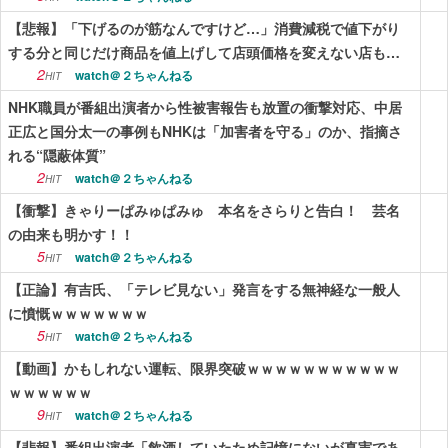
【悲報】「下げるのが筋なんですけど…」消費減税で値下がり
する分と同じだけ商品を値上げして店頭価格を変えない店も…
2
watch＠２ちゃんねる
HIT
NHK職員が番組出演者から性被害報告も放置の衝撃対応、中居
正広と国分太一の事例もNHKは「加害者を守る」のか、指摘さ
れる“隠蔽体質”
2
watch＠２ちゃんねる
HIT
【衝撃】きゃりーぱみゅぱみゅ 本名をさらりと告白！ 芸名
の由来も明かす！！
5
watch＠２ちゃんねる
HIT
【正論】有吉氏、「テレビ見ない」発言をする無神経な一般人
に憤慨ｗｗｗｗｗｗｗ
5
watch＠２ちゃんねる
HIT
【動画】かもしれない運転、限界突破ｗｗｗｗｗｗｗｗｗｗｗ
ｗｗｗｗｗｗ
9
watch＠２ちゃんねる
HIT
【悲報】番組出演者「飲酒していたため記憶にないが真実であ