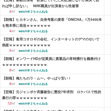
れば申し訳ない」 NHK職員が出演者から性被害
4
watch＠２ちゃんねる
HIT
【朗報】ヒカキンさん、自身考案の麦茶「ONICHA」1万4400本
を熊本県に発送ｗｗｗｗｗｗｗ
4
watch＠２ちゃんねる
HIT
【悲報】食用コオロギの会社、インターネットのデマのせいで
倒産ｗｗｗｗｗｗｗｗｗｗｗｗ
5
watch＠２ちゃんねる
HIT
【朗報】オンワードHDが従業員に貴重品の常時携行を義務付け
ｗｗｗｗｗｗｗｗｗｗｗｗｗ
9
watch＠２ちゃんねる
HIT
【朗報】俺たちのラ・ムー。やっぱり安い！
9
watch＠２ちゃんねる
HIT
【悲報】元ジャンポケ斉藤被告に懲役7年求刑 ロケバスで性的
暴行の罪ｗｗｗｗｗｗｗｗｗ
12
watch＠２ちゃんねる
HIT