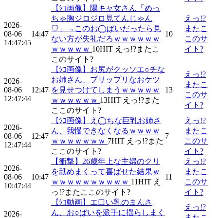
【ｼｺ画像】陽キャ女さん「めっ
ちゃ胸ジロジロ見てんじゃん
えっ!?
2026-
♡」→このお◯ぱいだったら見
またこ
08-06
14:47
10
ない方が失礼だろｗｗｗｗｗｗ
このサ
14:47:45
ｗｗｗｗｗ
10
HIT
えっ!?またこ
イト?
このサイト?
【ｼｺ画像】お尻がクッソエ○チな
えっ!?
お姉さん、プリップリなおケツ
2026-
またこ
08-06
12:47
を見せつけてしまうｗｗｗｗｗ
13
このサ
12:47:44
ｗｗｗｗｗｗ
13
HIT
えっ!?また
イト?
ここのサイト?
【ｼｺ画像】え◯ちな巨乳お姉さ
えっ!?
2026-
ん、我慢できなくなるｗｗｗｗ
またこ
08-06
12:47
7
ｗｗｗｗｗｗｗ
7
HIT
えっ!?また
このサ
12:47:44
ここのサイト?
イト?
【衝撃】26歳年上な主婦のクリ
えっ!?
2026-
を舐めまくって喜ばせた結果ｗ
またこ
08-06
10:47
11
ｗｗｗｗｗｗｗｗｗｗ
11
HIT
え
このサ
10:47:44
っ!?またここのサイト?
イト?
【ｼｺ動画】エ口い乳のまんさ
えっ!?
ん、お○ぱいを派手に揺らしまく
2026-
またこ