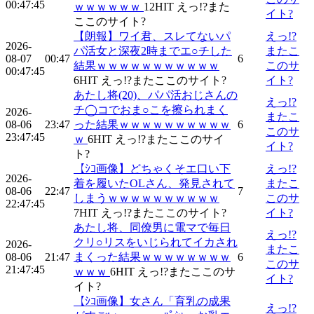
00:47:45
ｗｗｗｗｗｗ
12
HIT
えっ!?また
イト?
ここのサイト?
【朗報】ワイ君、スレてないパ
えっ!?
2026-
パ活女と深夜2時までエ○チした
またこ
08-07
00:47
6
結果ｗｗｗｗｗｗｗｗｗｗｗ
このサ
00:47:45
6
HIT
えっ!?またここのサイト?
イト?
あたし将(20)、パパ活おじさんの
えっ!?
チ◯コでおま○こを擦られまく
2026-
またこ
08-06
23:47
った結果ｗｗｗｗｗｗｗｗｗｗ
6
このサ
23:47:45
ｗ
6
HIT
えっ!?またここのサイ
イト?
ト?
【ｼｺ画像】どちゃくそエ口い下
えっ!?
2026-
着を履いたOLさん、発見されて
またこ
08-06
22:47
7
しまうｗｗｗｗｗｗｗｗｗｗ
このサ
22:47:45
7
HIT
えっ!?またここのサイト?
イト?
あたし将、同僚男に電マで毎日
えっ!?
クリ○リスをいじられてイカされ
2026-
またこ
08-06
21:47
まくった結果ｗｗｗｗｗｗｗｗ
6
このサ
21:47:45
ｗｗｗ
6
HIT
えっ!?またここのサ
イト?
イト?
【ｼｺ画像】女さん「育乳の成果
えっ!?