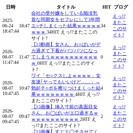
日時
タイトル
HIT
ブログ
会社の受付嬢をしている陥没乳
えっ!?
首な同期女をセフレにして3年間
2025-
またこ
06-24
18:47
エ○チしまくった結果ｗｗｗｗｗ
34
このサ
18:47:44
ｗｗｗ
34
HIT
えっ!?またここの
イト?
サイト?
【ｼｺ動画】女さん、お○ぱいがデ
えっ!?
カ過ぎて下着がパツパツになっ
2026-
またこ
08-07
11:47
てしまうｗｗｗｗｗｗｗｗｗｗ
0
このサ
11:47:44
ｗ
0
HIT
えっ!?またここのサイ
イト?
ト?
ワイ「セ○クスしよｗｗｗｗ」女
えっ!?
友達｢ヤってもいいけど……」→
2026-
またこ
08-07
10:47
勃起チ○ポを擦りつけまくった結
4
このサ
10:47:45
果ｗｗｗｗｗｗｗｗ
4
HIT
えっ!?
イト?
またここのサイト?
【ｼｺ画像】挿入寸前の真面目女
えっ!?
2026-
さん、お◯ぱいがエ口過ぎるｗ
またこ
08-07
09:47
2
ｗｗｗｗｗｗｗｗｗｗ
2
HIT
え
このサ
09:47:45
っ!?またここのサイト?
イト?
【ｼｺ画像】すぐエ◯チさせてく