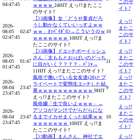
このサ
04:47:45
ｗｗｗｗ
24
HIT
えっ!?またここ
イト?
のサイト?
【ｼｺ画像】女「どうせ童貞だろ
えっ!?
うし動かなくていいっすよｗｗ
2026-
またこ
08-05
02:47
ｗｗ」ｵｯﾊﾟｲﾎﾟﾛﾝ→こういうのｗ
10
このサ
02:47:45
ｗｗｗｗｗｗｗ
10
HIT
えっ!?ま
イト?
たここのサイト?
【ｼｺ画像】ドエ○チボーイッシュ
えっ!?
2026-
さん「太ももとお○ぱいのどっち
またこ
08-05
01:47
11
に目がいく？？？？」ﾊﾟｼｬ→
このサ
01:47:45
11
HIT
えっ!?またここのサイト?
イト?
風俗で働いている女友達(28)とプ
えっ!?
2026-
ライベートで変態生エ○チした結
またこ
08-04
23:47
9
果ｗｗｗｗｗｗｗｗｗｗｗ
9
HIT
このサ
23:47:45
えっ!?またここのサイト?
イト?
風俗嬢「生で良いよｗｗｗ」→
えっ!?
アソコがマン汁でだらだらにな
2026-
またこ
08-04
23:47
るまでイカせまくった結果ｗｗ
10
このサ
23:47:45
ｗｗｗｗｗｗｗ
10
HIT
えっ!?ま
イト?
たここのサイト?
【ｼｺ動画】まんさん、神社でエ
えっ!?