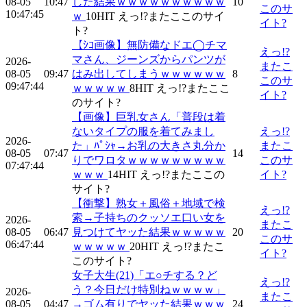
08-05
10:47
した結果ｗｗｗｗｗｗｗｗｗｗ
10
このサ
10:47:45
ｗ
10
HIT
えっ!?またここのサイ
イト?
ト?
【ｼｺ画像】無防備なドエ◯チマ
えっ!?
マさん、ジーンズからパンツが
2026-
またこ
08-05
09:47
はみ出してしまうｗｗｗｗｗｗ
8
このサ
09:47:44
ｗｗｗｗｗ
8
HIT
えっ!?またここ
イト?
のサイト?
【画像】巨乳女さん「普段は着
ないタイプの服を着てみまし
えっ!?
2026-
た」ﾊﾟｼｬ→お乳の大きさ丸分か
またこ
08-05
07:47
14
りでワロタｗｗｗｗｗｗｗｗｗ
このサ
07:47:44
ｗｗｗ
14
HIT
えっ!?またここの
イト?
サイト?
【衝撃】熟女＋風俗＋地域で検
えっ!?
索→子持ちのクッソエ口い女を
2026-
またこ
08-05
06:47
見つけてヤッた結果ｗｗｗｗｗ
20
このサ
06:47:44
ｗｗｗｗｗ
20
HIT
えっ!?またこ
イト?
このサイト?
女子大生(21)「エ○チする？ど
えっ!?
う？今日だけ特別ねｗｗｗｗ」
2026-
またこ
08-05
04:47
→ゴム有りでヤッた結果ｗｗｗ
24