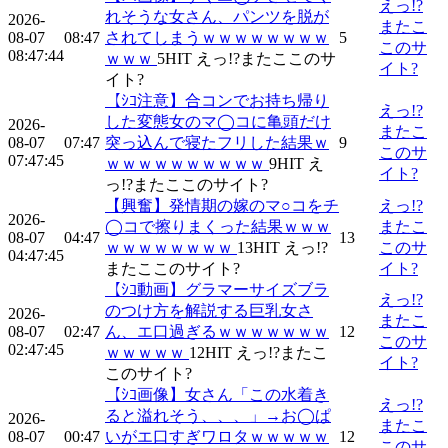
えっ!?
れそうな女さん、パンツを脱が
2026-
またこ
08-07
08:47
されてしまうｗｗｗｗｗｗｗｗ
5
このサ
08:47:44
ｗｗｗ
5
HIT
えっ!?またここのサ
イト?
イト?
【ｼｺ注意】合コンでお持ち帰り
えっ!?
した変態女のマ◯コに亀頭だけ
2026-
またこ
08-07
07:47
突っ込んで寝たフリした結果ｗ
9
このサ
07:47:45
ｗｗｗｗｗｗｗｗｗｗ
9
HIT
え
イト?
っ!?またここのサイト?
【興奮】発情期の嫁のマ○コをチ
えっ!?
2026-
◯コで擦りまくった結果ｗｗｗ
またこ
08-07
04:47
13
ｗｗｗｗｗｗｗｗ
13
HIT
えっ!?
このサ
04:47:45
またここのサイト?
イト?
【ｼｺ動画】グラマーサイズブラ
えっ!?
のつけ方を解説する巨乳女さ
2026-
またこ
08-07
02:47
ん、エ口過ぎるｗｗｗｗｗｗｗ
12
このサ
02:47:45
ｗｗｗｗｗ
12
HIT
えっ!?またこ
イト?
このサイト?
【ｼｺ画像】女さん「この水着き
えっ!?
ると溢れそう、、、」→お◯ぱ
2026-
またこ
08-07
00:47
いがエ口すぎワロタｗｗｗｗｗ
12
このサ