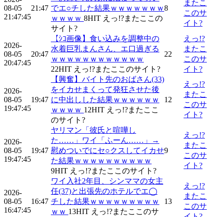
またこ
08-05
21:47
でエ○チした結果ｗｗｗｗｗｗｗ
8
このサ
21:47:45
ｗｗｗｗ
8
HIT
えっ!?またここの
イト?
サイト?
【ｼｺ画像】食い込みを調整中の
えっ!?
2026-
水着巨乳まんさん、エ口過ぎる
またこ
08-05
20:47
22
ｗｗｗｗｗｗｗｗｗｗｗｗ
このサ
20:47:45
22
HIT
えっ!?またここのサイト?
イト?
【興奮】バイト先のおばさん(33)
えっ!?
をイカせまくって発狂させた後
2026-
またこ
08-05
19:47
に中出しした結果ｗｗｗｗｗｗ
12
このサ
19:47:45
ｗｗｗｗ
12
HIT
えっ!?またここ
イト?
のサイト?
ヤリマン「彼氏と喧嘩し
えっ!?
た……」ワイ「ふーん……」→
2026-
またこ
08-05
19:47
慰めついでにセ○クスしてイカせ
9
このサ
19:47:45
た結果ｗｗｗｗｗｗｗｗｗｗ
イト?
9
HIT
えっ!?またここのサイト?
ワイ入社2年目、シンママの女主
えっ!?
任(37)と出張先のホテルでエ◯
2026-
またこ
08-05
16:47
チした結果ｗｗｗｗｗｗｗｗｗ
13
このサ
16:47:45
ｗｗ
13
HIT
えっ!?またここのサ
イト?