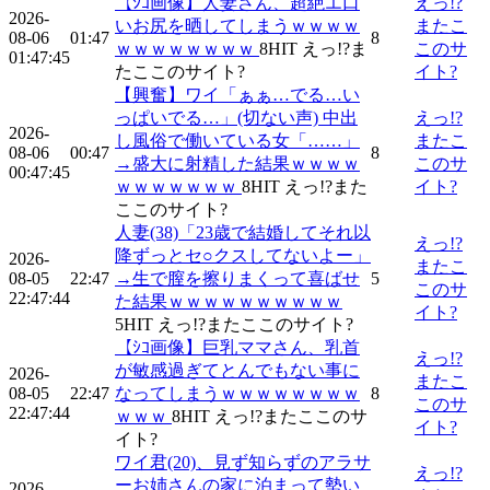
【ｼｺ画像】人妻さん、超絶エ口
えっ!?
2026-
いお尻を晒してしまうｗｗｗｗ
またこ
08-06
01:47
8
ｗｗｗｗｗｗｗｗ
8
HIT
えっ!?ま
このサ
01:47:45
たここのサイト?
イト?
【興奮】ワイ「ぁぁ…でる…い
っぱいでる…」(切ない声) 中出
えっ!?
2026-
し風俗で働いている女「……」
またこ
08-06
00:47
8
→盛大に射精した結果ｗｗｗｗ
このサ
00:47:45
ｗｗｗｗｗｗｗ
8
HIT
えっ!?また
イト?
ここのサイト?
人妻(38)「23歳で結婚してそれ以
えっ!?
降ずっとセ○クスしてないよー」
2026-
またこ
08-05
22:47
→生で膣を擦りまくって喜ばせ
5
このサ
22:47:44
た結果ｗｗｗｗｗｗｗｗｗｗ
イト?
5
HIT
えっ!?またここのサイト?
【ｼｺ画像】巨乳ママさん、乳首
えっ!?
が敏感過ぎてとんでもない事に
2026-
またこ
08-05
22:47
なってしまうｗｗｗｗｗｗｗｗ
8
このサ
22:47:44
ｗｗｗ
8
HIT
えっ!?またここのサ
イト?
イト?
ワイ君(20)、見ず知らずのアラサ
えっ!?
ーお姉さんの家に泊まって勢い
2026-