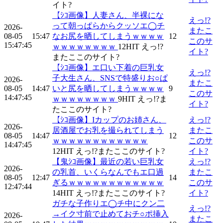
イト?
【ｼｺ画像】人妻さん、半裸にな
えっ!?
って朝っぱらからクッソエ◯チ
2026-
またこ
08-05
15:47
なお尻を晒してしまうｗｗｗｗ
12
このサ
15:47:45
ｗｗｗｗｗｗｗｗ
12
HIT
えっ!?
イト?
またここのサイト?
【ｼｺ画像】エ口い下着の巨乳女
えっ!?
子大生さん、SNSで特盛りお○ぱ
2026-
またこ
08-05
14:47
いと尻を晒してしまうｗｗｗｗ
9
このサ
14:47:45
ｗｗｗｗｗｗｗｗ
9
HIT
えっ!?ま
イト?
たここのサイト?
【ｼｺ画像】Iカップのお姉さん、
えっ!?
2026-
居酒屋でお乳を撮られてしまう
またこ
08-05
14:47
12
ｗｗｗｗｗｗｗｗｗｗｗｗ
このサ
14:47:45
12
HIT
えっ!?またここのサイト?
イト?
【鬼ｼｺ画像】最近の若い巨乳女
えっ!?
2026-
の乳首、いくらなんでもエ口過
またこ
08-05
12:47
14
ぎるｗｗｗｗｗｗｗｗｗｗｗｗ
このサ
12:47:44
14
HIT
えっ!?またここのサイト?
イト?
ガチな子作りエ◯チ中にクン二
えっ!?
→イク寸前で止めておチ○ポ挿入
2026-
またこ