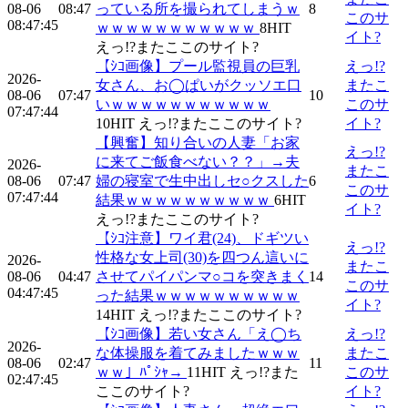
08-06
08:47
っている所を撮られてしまうｗ
8
このサ
08:47:45
ｗｗｗｗｗｗｗｗｗｗｗ
8
HIT
イト?
えっ!?またここのサイト?
【ｼｺ画像】プール監視員の巨乳
えっ!?
2026-
女さん、お◯ぱいがクッソエ口
またこ
08-06
07:47
10
いｗｗｗｗｗｗｗｗｗｗｗ
このサ
07:47:44
10
HIT
えっ!?またここのサイト?
イト?
【興奮】知り合いの人妻「お家
えっ!?
に来てご飯食べない？？」→夫
2026-
またこ
08-06
07:47
婦の寝室で生中出しセ○クスした
6
このサ
07:47:44
結果ｗｗｗｗｗｗｗｗｗｗ
6
HIT
イト?
えっ!?またここのサイト?
【ｼｺ注意】ワイ君(24)、ドギツい
えっ!?
性格な女上司(30)を四つん這いに
2026-
またこ
08-06
04:47
させてパイパンマ○コを突きまく
14
このサ
04:47:45
った結果ｗｗｗｗｗｗｗｗｗｗ
イト?
14
HIT
えっ!?またここのサイト?
【ｼｺ画像】若い女さん「え◯ち
えっ!?
2026-
な体操服を着てみましたｗｗｗ
またこ
08-06
02:47
11
ｗｗ」ﾊﾟｼｬ→
11
HIT
えっ!?また
このサ
02:47:45
ここのサイト?
イト?