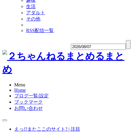
趣味
生活
アダルト
その他
RSS配信一覧
Menu
Home
ブログ一覧/設定
ブックマーク
お問い合わせ
えっ!?またここのサイト? | 注目