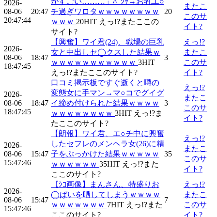
がすごい………」ﾊﾟｼｬ→お乳エ○
2026-
またこ
08-06
20:47
チ過ぎワロタｗｗｗｗｗｗｗｗ
20
このサ
20:47:44
ｗｗｗ
20
HIT
えっ!?またここの
イト?
サイト?
【興奮】ワイ君(24)、職場の巨乳
えっ!?
2026-
女と中出しセ◯クスした結果ｗ
またこ
08-06
18:47
3
ｗｗｗｗｗｗｗｗｗｗｗ
3
HIT
このサ
18:47:45
えっ!?またここのサイト?
イト?
口コミ掲示板ですぐ逝くと噂の
えっ!?
変態女に手マン→マ○コでグイグ
2026-
またこ
08-06
18:47
イ締め付けられた結果ｗｗｗｗ
3
このサ
18:47:45
ｗｗｗｗｗｗｗｗ
3
HIT
えっ!?ま
イト?
たここのサイト?
【朗報】ワイ君、エ○チ中に興奮
えっ!?
したセフレのメンヘラ女(26)に精
2026-
またこ
08-06
15:47
子をぶっかけた結果ｗｗｗｗｗ
35
このサ
15:47:46
ｗｗｗｗｗｗ
35
HIT
えっ!?また
イト?
ここのサイト?
【ｼｺ画像】まんさん、特盛りお
えっ!?
2026-
◯ぱいを晒してしまうｗｗｗｗ
またこ
08-06
15:47
7
ｗｗｗｗｗｗｗ
7
HIT
えっ!?また
このサ
15:47:46
ここのサイト?
イト?