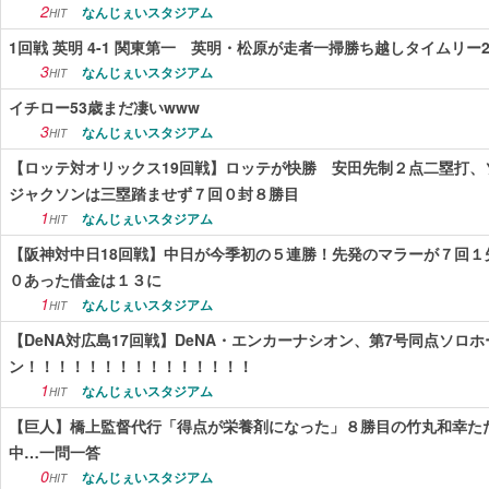
2
なんじぇいスタジアム
HIT
1回戦 英明 4-1 関東第一 英明・松原が走者一掃勝ち越しタイムリー
3
なんじぇいスタジアム
HIT
イチロー53歳まだ凄いwww
3
なんじぇいスタジアム
HIT
【ロッテ対オリックス19回戦】ロッテが快勝 安田先制２点二塁打
ジャクソンは三塁踏ませず７回０封８勝目
1
なんじぇいスタジアム
HIT
【阪神対中日18回戦】中日が今季初の５連勝！先発のマラーが７回
０あった借金は１３に
1
なんじぇいスタジアム
HIT
【DeNA対広島17回戦】DeNA・エンカーナシオン、第7号同点ソロ
ン！！！！！！！！！！！！！！！
1
なんじぇいスタジアム
HIT
【巨人】橋上監督代行「得点が栄養剤になった」８勝目の竹丸和幸た
中…一問一答
0
なんじぇいスタジアム
HIT