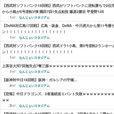
【西武対ソフトバンク19回戦】西武がソフトバンクに逆転勝ちで2位浮
から小島が5号逆転V弾 隅田7回1失点粘投 篠原2勝目 甲斐野13S
1
なんじぇいスタジアム
HIT
【DeNA対広島17回戦】広島・坂倉、DeNA・中川虎大から第11号
ン！！！！！！！！！！！！！！！！！
1
なんじぇいスタジアム
HIT
【西武対ソフトバンク19回戦】西武ドラ1小島、第5号逆転2ランホー
ン！！！！！！！！！！！！！！！！！！！
1
なんじぇいスタジアム
HIT
上茶谷大河7回無失点7奪三振ｗｗｗｗｗｗｗｗｗｗｗｗｗｗｗｗｗｗ
1
なんじぇいスタジアム
HIT
【阪神対中日18回戦】阪神・ガルシアの守備…
4
なんじぇいスタジアム
HIT
【悲報】中日ドラゴンズ、2者連続送りバント失敗ｗｗｗｗｗｗｗｗ
ｗｗ
5
なんじぇいスタジアム
HIT
【西武対ソフトバンク19回戦】ソフトバンク、7回表1アウト二塁か