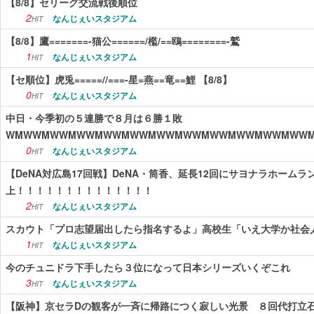
【8/8】セリーグ交流戦後順位
2
なんじぇいスタジアム
HIT
【8/8】鷹=======-猫公======/檻/==鴎========-鷲
1
なんじぇいスタジアム
HIT
【セ順位】虎兎=====//===‐星=燕==竜==鯉 【8/8】
0
なんじぇいスタジアム
HIT
中日・今季初の５連勝で８月は６勝１敗
WMWWMWWMWWMWWMWWMWWMWWMWWMWWMWWMWW
0
なんじぇいスタジアム
HIT
【DeNA対広島17回戦】DeNA・筒香、延長12回にサヨナラホームラ
上！！！！！！！！！！！！！！
2
なんじぇいスタジアム
HIT
スカウト「プロ志望届出したら指名するよ」高校生「いえ大学か社会
1
なんじぇいスタジアム
HIT
今のチュニドラ下手したら３位になって日本シリーズいくぞこれ
3
なんじぇいスタジアム
HIT
【阪神】京セラDの観客が一斉に帰路につく寂しい光景 ８回代打立