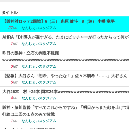
ニュース
タイトル
【阪神対ロッテ2回戦】6（三） 糸原 健斗 8（遊） 小幡 竜平
エンタメ
27
なんじぇいスタジアム
HIT
スポーツ
AHRA「DH導入が遅すぎる、たまにピッチャーが打ったからって何
7
なんじぇいスタジアム
漫画・アニメ
HIT
昨日の阪神・立石の判定不服顔
ゲーム
wwwwwwwwwwwwwwwwwwwwwwwwwwwwwwwwwwwwwwww
0
なんじぇいスタジアム
HIT
Vtuber
【悲報】大谷さん「朗希、やったな！」佐々木朗希「……」大谷さん
趣味
5
なんじぇいスタジアム
HIT
生活
大谷26本 村上25本 岡本24本wwwwwwwwwwwwwwwwwwwwww
4
なんじぇいスタジアム
HIT
アダルト
阪神・藤川監督「すべてこれからですね」「明日からまた顔を上げて
その他
打線は二回の１点のみで敗戦
1
なんじぇいスタジアム
HIT
RSS配信一覧