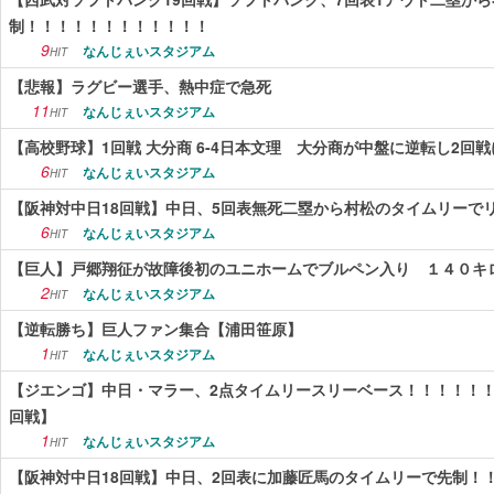
制！！！！！！！！！！！！
9
なんじぇいスタジアム
HIT
【悲報】ラグビー選手、熱中症で急死
11
なんじぇいスタジアム
HIT
【高校野球】1回戦 大分商 6-4日本文理 大分商が中盤に逆転し2回
6
なんじぇいスタジアム
HIT
【阪神対中日18回戦】中日、5回表無死二塁から村松のタイムリーで
6
なんじぇいスタジアム
HIT
【巨人】戸郷翔征が故障後初のユニホームでブルペン入り １４０キ
2
なんじぇいスタジアム
HIT
【逆転勝ち】巨人ファン集合【浦田笹原】
1
なんじぇいスタジアム
HIT
【ジエンゴ】中日・マラー、2点タイムリースリーベース！！！！！！
回戦】
1
なんじぇいスタジアム
HIT
【阪神対中日18回戦】中日、2回表に加藤匠馬のタイムリーで先制！