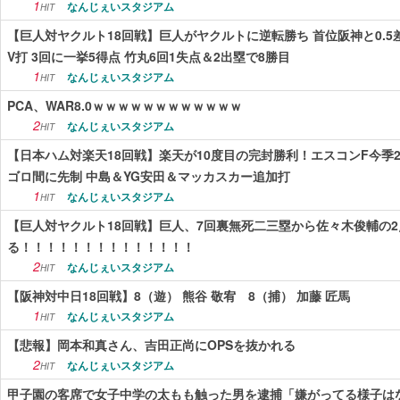
1
なんじぇいスタジアム
HIT
【巨人対ヤクルト18回戦】巨人がヤクルトに逆転勝ち 首位阪神と0.5
V打 3回に一挙5得点 竹丸6回1失点＆2出塁で8勝目
1
なんじぇいスタジアム
HIT
PCA、WAR8.0ｗｗｗｗｗｗｗｗｗｗｗｗ
2
なんじぇいスタジアム
HIT
【日本ハム対楽天18回戦】楽天が10度目の完封勝利！エスコンF今季2
ゴロ間に先制 中島＆YG安田＆マッカスカー追加打
1
なんじぇいスタジアム
HIT
【巨人対ヤクルト18回戦】巨人、7回裏無死二三塁から佐々木俊輔の
る！！！！！！！！！！！！！！
2
なんじぇいスタジアム
HIT
【阪神対中日18回戦】8（遊） 熊谷 敬宥 8（捕） 加藤 匠馬
1
なんじぇいスタジアム
HIT
【悲報】岡本和真さん、吉田正尚にOPSを抜かれる
2
なんじぇいスタジアム
HIT
甲子園の客席で女子中学の太もも触った男を逮捕「嫌がってる様子はな