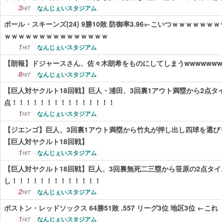
3
なんじぇいスタジアム
HIT
ポール・スキーンズ(24) 9勝10敗 防御率3.96←こいつｗｗｗｗ
ｗｗｗｗｗｗｗｗｗｗｗｗｗｗｗ
1
なんじぇいスタジアム
HIT
【朗報】ドジャースさん、佐々木朗希をものにしてしまうwwwwwww
8
なんじぇいスタジアム
HIT
【巨人対ヤクルト18回戦】巨人・浦田、3回裏1アウト満塁から2点タ
点！！！！！！！！！！！！！！！
1
なんじぇいスタジアム
HIT
【ジエンゴ】巨人、3回裏1アウト満塁から竹丸が押し出し四球を選び
【巨人対ヤクルト18回戦】
1
なんじぇいスタジアム
HIT
【巨人対ヤクルト18回戦】巨人、3回裏無死二三塁から笹原の2点タ
し！！！！！！！！！！！！！
2
なんじぇいスタジアム
HIT
ボストン・レッドソックス 64勝51敗 .557 リーグ3位 地区3位 ←これ
1
なんじぇいスタジアム
HIT