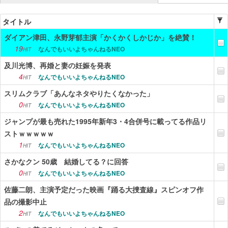
ニュース
タイトル
ダイアン津田、永野芽郁主演「かくかくしかじか」を絶賛！
エンタメ
19
なんでもいいよちゃんねるNEO
HIT
スポーツ
及川光博、再婚と妻の妊娠を発表
4
なんでもいいよちゃんねるNEO
漫画・アニメ
HIT
スリムクラブ「あんなネタやりたくなかった」
ゲーム
0
なんでもいいよちゃんねるNEO
HIT
Vtuber
ジャンプが最も売れた1995年新年3・4合併号に載ってる作品リ
ストｗｗｗｗｗ
趣味
1
なんでもいいよちゃんねるNEO
HIT
生活
さかなクン 50歳 結婚してる？に回答
0
なんでもいいよちゃんねるNEO
HIT
アダルト
佐藤二朗、主演予定だった映画『踊る大捜査線』スピンオフ作
その他
品の撮影中止
2
なんでもいいよちゃんねるNEO
HIT
RSS配信一覧