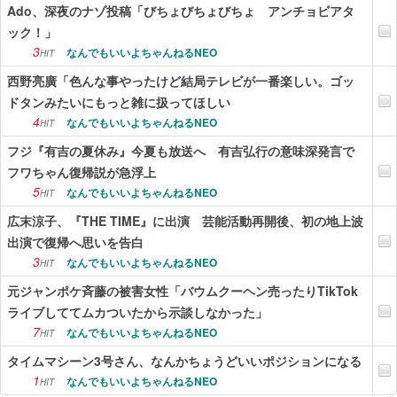
Ado、深夜のナゾ投稿「びちょびちょびちょ アンチョビアタ
ック！」
3
なんでもいいよちゃんねるNEO
HIT
西野亮廣「色んな事やったけど結局テレビが一番楽しい。ゴッ
ドタンみたいにもっと雑に扱ってほしい
4
なんでもいいよちゃんねるNEO
HIT
フジ『有吉の夏休み』今夏も放送へ 有吉弘行の意味深発言で
フワちゃん復帰説が急浮上
5
なんでもいいよちゃんねるNEO
HIT
広末涼子、『THE TIME』に出演 芸能活動再開後、初の地上波
出演で復帰へ思いを告白
3
なんでもいいよちゃんねるNEO
HIT
元ジャンポケ斉藤の被害女性「バウムクーヘン売ったりTikTok
ライブしててムカついたから示談しなかった」
7
なんでもいいよちゃんねるNEO
HIT
タイムマシーン3号さん、なんかちょうどいいポジションになる
1
なんでもいいよちゃんねるNEO
HIT