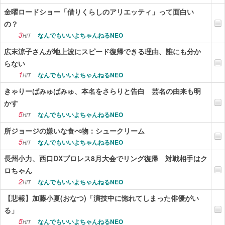
金曜ロードショー「借りくらしのアリエッティ」って面白い
の？
3
なんでもいいよちゃんねるNEO
HIT
広末涼子さんが地上波にスピード復帰できる理由、誰にも分か
らない
1
なんでもいいよちゃんねるNEO
HIT
きゃりーぱみゅぱみゅ、本名をさらりと告白 芸名の由来も明
かす
5
なんでもいいよちゃんねるNEO
HIT
所ジョージの嫌いな食べ物：シュークリーム
5
なんでもいいよちゃんねるNEO
HIT
長州小力、西口DXプロレス8月大会でリング復帰 対戦相手はク
ロちゃん
2
なんでもいいよちゃんねるNEO
HIT
【悲報】加藤小夏(おなつ)「演技中に惚れてしまった俳優がい
る」
5
なんでもいいよちゃんねるNEO
HIT