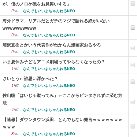
が、僕のノロケ砲をお見舞いする」
2
なんでもいいよちゃんねるNEO
HIT
海外ドラマ、リアルだとガチのマジで語れる奴がいない
wwwwwwwwww
0
なんでもいいよちゃんねるNEO
HIT
浦沢直樹とかいう代表作がわからん漫画家おるやろ
0
なんでもいいよちゃんねるNEO
HIT
いま夏休み子どもアニメ劇場ってやらなくなったの？
1
なんでもいいよちゃんねるNEO
HIT
さいとう←誰思い浮かべた？
1
なんでもいいよちゃんねるNEO
HIT
佐山聡「はいじゃ蹴ってみ」←ここからビンタされずに済む方
法
4
なんでもいいよちゃんねるNEO
HIT
【速報】ダウンタウン浜田、とんでもない発言ｗｗｗｗｗｗｗ
ｗｗｗ
8
なんでもいいよちゃんねるNEO
HIT