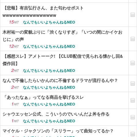
【悲報】有吉弘行さん、また匂わせポスト
wwwwwwwwwwwwwwww
15
なんでもいいよちゃんねるNEO
HIT
木村祐一の変貌ぶりに「渋くなりすぎ」「いつの間にかイケお
じに」の声
12
なんでもいいよちゃんねるNEO
HIT
【感想スレ】アメトーーク! 【CLUB配信で見られる懐かし回&
傑作回】
2
なんでもいいよちゃんねるNEO
HIT
なんで不倫したらいかんのに不倫するドラマが流行るんや？
2
なんでもいいよちゃんねるNEO
HIT
「あったなぁ」ってなる商品を挙げるスレ
1
なんでもいいよちゃんねるNEO
HIT
シャウエッセン公式、こういうのでいいんだよ丼を作る
1
なんでもいいよちゃんねるNEO
HIT
マイケル・ジャクソンの「スリラー」って曲知ってるか？