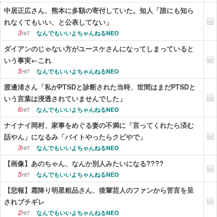
中居正広さん、熊本に多額の寄付していた。知人「誰にも知ら
れなくてもいい、と公表してない」
3
なんでもいいよちゃんねるNEO
HIT
ダイアンのじゃない方がユースケさんになってしまっていると
いう事実←これ
5
なんでもいいよちゃんねるNEO
HIT
渡邊渚さん「私がPTSDと診断された当時、世間はまだPTSDと
いう言葉は浸透されていませんでした」
6
なんでもいいよちゃんねるNEO
HIT
ナイナイ岡村、家事をめぐる妻の不満に「言ってくれたら済む
話やん」になるみ「バイトやったらクビやで」
3
なんでもいいよちゃんねるNEO
HIT
【画像】あのちゃん、なんか別人みたいになる????
5
なんでもいいよちゃんねるNEO
HIT
【悲報】霜降り明星粗品さん、後輩芸人のファンから苦言を呈
されブチギレ
2
なんでもいいよちゃんねるNEO
HIT