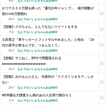
4
なんでもいいよちゃんねるNEO
HIT
かつて６５０万部を誇った「週刊少年ジャンプ」、発行部数が
初の100万部割れ
9
なんでもいいよちゃんねるNEO
HIT
【悲報】クロちゃん、とんでもないツイートをする
7
なんでもいいよちゃんねるNEO
HIT
土田晃之「草サッカーとフットサルやめました」と告白 「20
代の若手が来るんです。つまんなくて」
6
なんでもいいよちゃんねるNEO
HIT
【悲報】ヤニねこ、BPOで問題視される
wwwwwwwwwwwwwwwww
4
なんでもいいよちゃんねるNEO
HIT
【悲報】みのもんたさん、代表作が「クイズミリオネア」しか
ない
2
なんでもいいよちゃんねるNEO
HIT
NEW踊る大捜査さん例のあの人出演で面白そう
1
なんでもいいよちゃんねるNEO
HIT