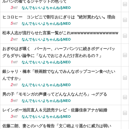
ルパンの着てるジャケットの色って
3
なんでもいいよちゃんねるNEO
HIT
ヒコロヒー コンビニで割引おにぎりは〝絶対買わない〟理由
5
なんでもいいよちゃんねるNEO
HIT
松本人志が流行らせた言葉一覧がこれwwwwwwwwwwwwwww
2
なんでもいいよちゃんねるNEO
HIT
おぎやはぎ嘆く パーカー、ハーフパンツに続きボディーバッ
グもダサい論争に「なんでおじさんだけ言われるの？」
1
なんでもいいよちゃんねるNEO
HIT
銀シャリ・橋本「映画館でなんでみんなポップコーン食べたい
んですか」
2
なんでもいいよちゃんねるNEO
HIT
男の子「モモンガの声優ってどんな人なんだろ」→ググる
5
なんでもいいよちゃんねるNEO
HIT
レインボー池田直人＆元読売テレビ・佐藤佳奈アナが結婚
3
なんでもいいよちゃんねるNEO
HIT
佐藤二朗、妻とのハグを報告「文〇砲より遥かに威力は弱い