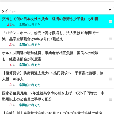
ニュース
タイトル
突出して低い日本女性の賃金 経済の停滞や少子化にも影響
エンタメ
23
常識的に考えた
HIT
スポーツ
「パチンコホール」総売上高は微増も、法人数は10年間で半
減 黒字企業割合は5年ぶりに7割超え
漫画・アニメ
2
常識的に考えた
HIT
ゲーム
ホルムズ回避の増加経費、事業者が相互負担 国民への転嫁
も 経産省部会が制度案
Vtuber
1
常識的に考えた
HIT
趣味
【概算要求】防衛費過去最大8.9兆円要求へ 予算案で膨張、無
人機・AI導入
生活
0
常識的に考えた
HIT
アダルト
国家公務員月給、2年連続高水準の引き上げ 1万5千円増に 中
堅層以上の公務員に手厚く配分
その他
2
常識的に考えた
HIT
RSS配信一覧
【会社】川上産業株式会社が10月よりプチプチ株式会社に社名