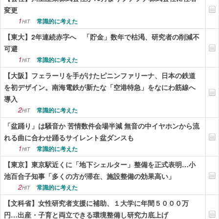
変更
1
常識的に考えた
HIT
【東大】2年連続赤字へ 「貯金」数年で枯渇、研究者の削減不
可避
1
常識的に考えた
HIT
【大阪】フェラーリを手がけたピニンファリーナ、日本の鉄道
を初デザイン。南海電鉄が新たな「空港特急」をなにわ筋線へ
導入
2
常識的に考えた
HIT
「盆踊り」は騒音か 苦情数件会場半減 無音の中イヤホンから流
れる曲に合わせ踊るサイレント盆ダンスも
1
常識的に考えた
HIT
【東京】東京駅近くに「地下シェルター」整備を正式表明…小
池百合子知事「多くの方が滞在、施設整備の効果高い」
2
常識的に考えた
HIT
【文科省】女性研究者支援に補助、１大学に年間５０００万
円…出産・子育と両立できる環境整備し研究力底上げ