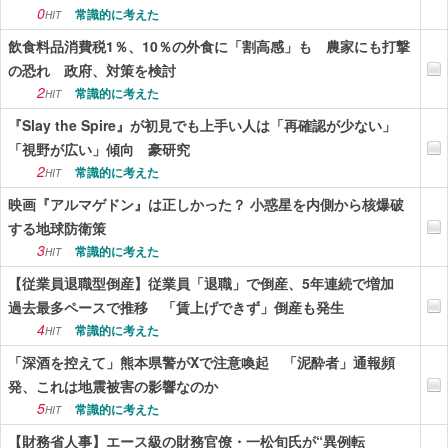
0
常識的に考えた
HIT
飲食料品消費税1％、10％の外食に「割高感」も 農家にも打撃
の恐れ 政府、対策を検討
2
常識的に考えた
HIT
『Slay the Spire』が初見でも上手い人は「再確認が少ない」
「視野が広い」傾向 豪研究
2
常識的に考えた
HIT
映画『アルマゲドン』は正しかった？ 小惑星を内側から核爆破
する地球防衛策
3
常識的に考えた
HIT
【従業員退職型倒産】従業員「退職」で倒産、5年連続で増加
過去最多ペースで推移 「賃上げできず」倒産も発生
4
常識的に考えた
HIT
「深酒を控えて」熊本県警がXで注意喚起 「泥酔者」通報頻
発、これは地震被害の影響なのか
5
常識的に考えた
HIT
【財務省人事】エース級の財務官僚・一松旬氏が“異例転