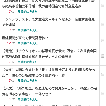
【国民民主】連立与党入りの路線から距離…「消費税減税」譲
らぬ高市首相に不信感・秋の臨時国会でも対立見込み
3
常識的に考えた
HIT
「ジャンプ」ストアで大量注文→キャンセルか 業務妨害容疑
で女逮捕
3
常識的に考えた
HIT
産経新聞が東北で新聞発行休止
12
常識的に考えた
HIT
【電池】リチウムイオンの移動速度が最大1万倍に？次世代全固
体電池の設計指針を変える分子レベルの新発見
7
常識的に考えた
HIT
【天文】太陽に含まれる「銀」は従来推定よりも約55％多かっ
た？ 隕石の分析結果との矛盾解消へ一歩
6
常識的に考えた
HIT
【天文】「系外衛星」を史上初めて発見か--しかし「衛星」の定
義を揺るがす事態に 一体なぜ？
5
常識的に考えた
HIT