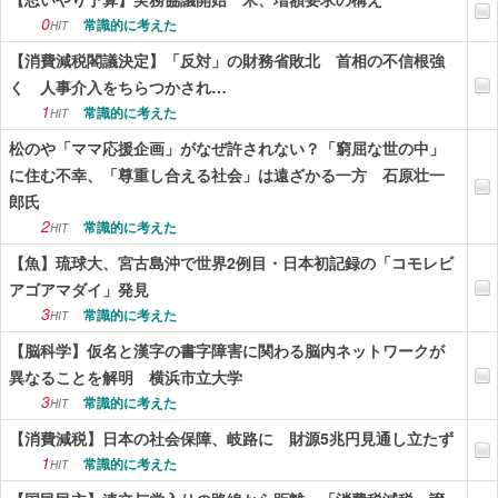
0
常識的に考えた
HIT
【消費減税閣議決定】「反対」の財務省敗北 首相の不信根強
く 人事介入をちらつかされ…
1
常識的に考えた
HIT
松のや「ママ応援企画」がなぜ許されない？「窮屈な世の中」
に住む不幸、「尊重し合える社会」は遠ざかる一方 石原壮一
郎氏
2
常識的に考えた
HIT
【魚】琉球大、宮古島沖で世界2例目・日本初記録の「コモレビ
アゴアマダイ」発見
3
常識的に考えた
HIT
【脳科学】仮名と漢字の書字障害に関わる脳内ネットワークが
異なることを解明 横浜市立大学
3
常識的に考えた
HIT
【消費減税】日本の社会保障、岐路に 財源5兆円見通し立たず
1
常識的に考えた
HIT