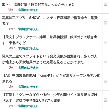
出”へ 官邸幹部「協力的でなかったから」★2
14
常識的に考えた
HIT
写真加工アプリ「SNOW」、ステマ投稿指示で措置命令 消費
者庁
2
常識的に考えた
HIT
【天文】ブラックホール爆風、世界初観測 銀河外まで噴き出
す 東北大など
4
常識的に考えた
HIT
関東の上空でスプライトという発光現象が観測され、多くの人
が地上から天変地異のような光景を見ることができた
3
常識的に考えた
HIT
【AI】中国製高性能AI「Kimi-K3」が予定通りオープンモデル化
される
3
常識的に考えた
HIT
【京都】「グレーな案件やるか」少年の闇バイト募り侵入盗繰
り返す 容疑で中学生2人含む7人逮捕
2
常識的に考えた
HIT