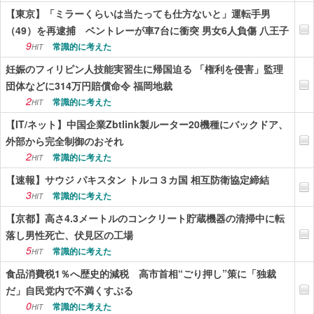
【東京】「ミラーくらいは当たっても仕方ないと」運転手男
（49）を再逮捕 ベントレーが車7台に衝突 男女6人負傷 八王子
9
常識的に考えた
HIT
妊娠のフィリピン人技能実習生に帰国迫る 「権利を侵害」監理
団体などに314万円賠償命令 福岡地裁
2
常識的に考えた
HIT
【IT/ネット】中国企業Zbtlink製ルーター20機種にバックドア、
外部から完全制御のおそれ
2
常識的に考えた
HIT
【速報】サウジ パキスタン トルコ３カ国 相互防衛協定締結
3
常識的に考えた
HIT
【京都】高さ4.3メートルのコンクリート貯蔵機器の清掃中に転
落し男性死亡、伏見区の工場
5
常識的に考えた
HIT
食品消費税1％へ歴史的減税 高市首相“ごり押し”策に「独裁
だ」自民党内で不満くすぶる
0
常識的に考えた
HIT