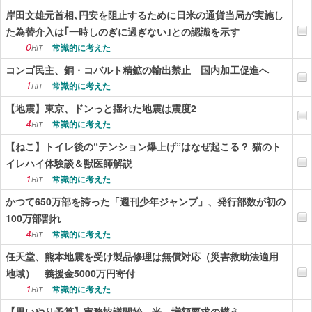
岸田文雄元首相､円安を阻止するために日米の通貨当局が実施し
た為替介入は｢一時しのぎに過ぎない｣との認識を示す
0
常識的に考えた
HIT
コンゴ民主、銅・コバルト精鉱の輸出禁止 国内加工促進へ
1
常識的に考えた
HIT
【地震】東京、ドンっと揺れた地震は震度2
4
常識的に考えた
HIT
【ねこ】トイレ後の“テンション爆上げ”はなぜ起こる？ 猫のト
イレハイ体験談＆獣医師解説
1
常識的に考えた
HIT
かつて650万部を誇った「週刊少年ジャンプ」、発行部数が初の
100万部割れ
4
常識的に考えた
HIT
任天堂、熊本地震を受け製品修理は無償対応（災害救助法適用
地域） 義援金5000万円寄付
1
常識的に考えた
HIT
【思いやり予算】実務協議開始 米、増額要求の構え