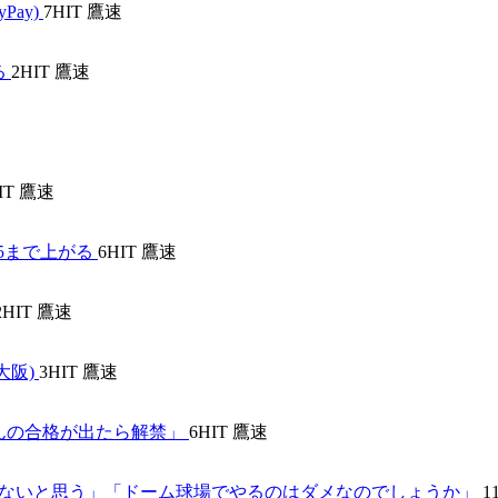
Pay)
7
HIT
鷹速
る
2
HIT
鷹速
IT
鷹速
75まで上がる
6
HIT
鷹速
2
HIT
鷹速
大阪)
3
HIT
鷹速
さんの合格が出たら解禁」
6
HIT
鷹速
はないと思う」「ドーム球場でやるのはダメなのでしょうか」
1