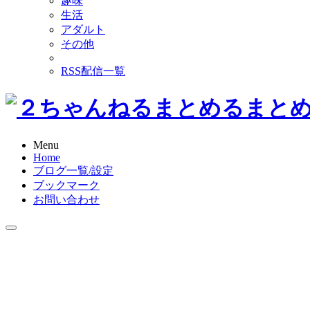
趣味
生活
アダルト
その他
RSS配信一覧
Menu
Home
ブログ一覧/設定
ブックマーク
お問い合わせ