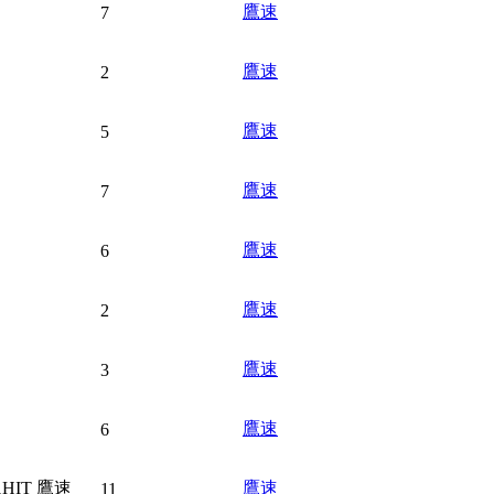
鷹速
7
鷹速
2
鷹速
5
鷹速
7
鷹速
6
鷹速
2
鷹速
3
鷹速
6
1
HIT
鷹速
鷹速
11