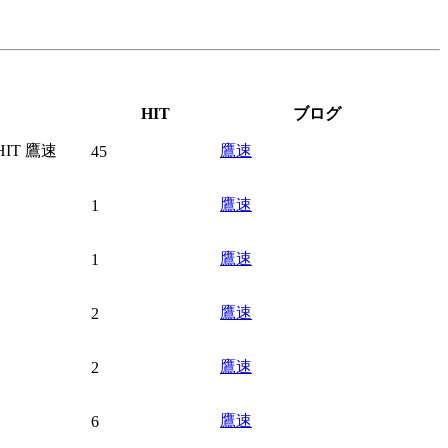
HIT
ブログ
HIT
鷹速
鷹速
45
鷹速
1
鷹速
1
鷹速
2
鷹速
2
鷹速
6