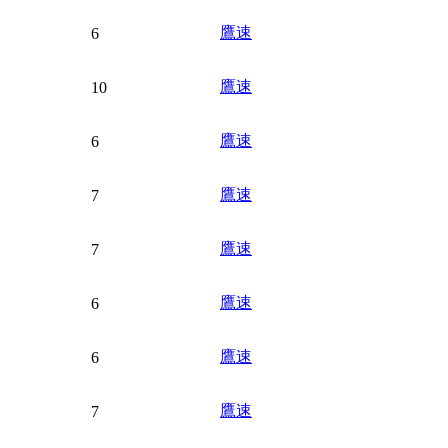
鷹速
6
鷹速
10
鷹速
6
鷹速
7
鷹速
7
鷹速
6
鷹速
6
鷹速
7