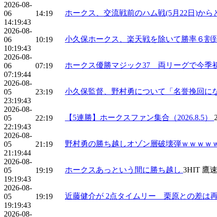
2026-08-
ホークス、交流戦前のハム戦(5月22日)か
06
14:19
14:19:43
2026-08-
小久保ホークス、楽天戦を除いて勝率６割
06
10:19
10:19:43
2026-08-
ホークス優勝マジック37 両リーグで今季
06
07:19
07:19:44
2026-08-
小久保監督、野村勇について「名誉挽回に
05
23:19
23:19:43
2026-08-
【5連勝】ホークスファン集合（2026.8.5）
05
22:19
22:19:43
2026-08-
野村勇の勝ち越しオゾン層破壊弾ｗｗｗｗ
05
21:19
21:19:44
2026-08-
ホークスあっという間に勝ち越し
3
HIT
鷹
05
19:19
19:19:43
2026-08-
近藤健介が 2点タイムリー 栗原との差は
05
19:19
19:19:43
2026-08-