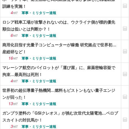
訓練を実施！
4
軍事・ミリタリー速報
HIT
ロシア戦車工場が攻撃されないのは、ウクライナ側が標的優先
順位は低いとは判断か？！
6
軍事・ミリタリー速報
HIT
商用化目指す光量子コンピューターが稼働 研究拠点で世界初…
産総研など！
16
軍事・ミリタリー速報
HIT
マレーシア航空のパイロットが「運び屋」に、麻薬密輸容疑で
拘束…最高刑は死刑！
4
軍事・ミリタリー速報
HIT
世界初の超伝導量子熱機関…燃料もピストンもない量子エンジ
ンが回った！
13
軍事・ミリタリー速報
HIT
ガンプラ塗料の「GSIクレオス」が挑む次世代太陽電池…ペロブ
スカイトの対抗馬か！
3
軍事・ミリタリー速報
HIT