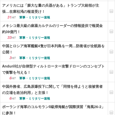
アメリカには「膨大な量の兵器がある」トランプ大統領が主
張…在庫枯渇の報道受け！
31
軍事・ミリタリー速報
HIT
メキシコ最大級の麻薬カルテルのリーダーの情報提供で報奨金
約39億円！
33
軍事・ミリタリー速報
HIT
中国とロシア海軍艦艇4隻が日本列島を一周…防衛省が全航路を
公開！
3
軍事・ミリタリー速報
HIT
Anduril社が自律型ティルトローター攻撃ドローンのコンセプト
で衝撃を与える！
6
軍事・ミリタリー速報
HIT
中国外務省、広島原爆投下に関して「同情を得ようと核被害者
の立場を政治利用」と主張！
6
軍事・ミリタリー速報
HIT
ポーランド海軍のコルモランII級掃海艇が国際演習「海風26-2」
に参加！