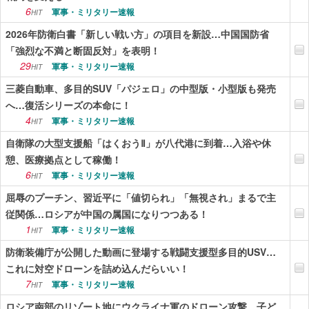
6
軍事・ミリタリー速報
HIT
2026年防衛白書「新しい戦い方」の項目を新設…中国国防省
「強烈な不満と断固反対」を表明！
29
軍事・ミリタリー速報
HIT
三菱自動車、多目的SUV「パジェロ」の中型版・小型版も発売
へ…復活シリーズの本命に！
4
軍事・ミリタリー速報
HIT
自衛隊の大型支援船「はくおうⅡ」が八代港に到着…入浴や休
憩、医療拠点として稼働！
6
軍事・ミリタリー速報
HIT
屈辱のプーチン、習近平に「値切られ」「無視され」まるで主
従関係…ロシアが中国の属国になりつつある！
1
軍事・ミリタリー速報
HIT
防衛装備庁が公開した動画に登場する戦闘支援型多目的USV…
これに対空ドローンを詰め込んだらいい！
7
軍事・ミリタリー速報
HIT
ロシア南部のリゾート地にウクライナ軍のドローン攻撃、子ど