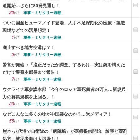
遣開始…さらに80発見通し！
20
軍事・ミリタリー速報
HIT
ついに国産ヒューマノイド登場、人手不足深刻化の医療・製造
現場などでの活用想定！
1
軍事・ミリタリー速報
HIT
廃止すべき地方空港は？！
3
軍事・ミリタリー速報
HIT
警官が発砲→「適正だったか調査」するわけ…実は銃を構えた
だけで警察本部長まで報告！
7
軍事・ミリタリー速報
HIT
ウクライナ軍参謀本部「今年のロシア軍死傷者24万人…新規兵
力の募集規模を上回る」！
23
軍事・ミリタリー速報
HIT
なぜこんなに多くの物が中国製なのか？…米メディア！
55
軍事・ミリタリー速報
HIT
熊本･八代港で自衛隊の「病院船」が医療提供開始、診察と薬剤
処方…被災者向け大浴場も！