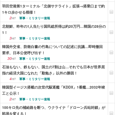
羽田空港第1ターミナル「北側サテライト」拡張→搭乗口まで約
1キロ歩かせる模様！
2
軍事・ミリタリー速報
HIT
北朝鮮、昨年の1人当たり国民総所得は約20万円…韓国の28分の
1！
3
軍事・ミリタリー速報
HIT
韓国外交省、防衛白書の竹島についての記述に抗議…即時撤回
要求、日本公使呼び出す！
30
軍事・ミリタリー速報
HIT
石油もない、鉄もない、国土の7割は山…それでも日本が世界屈
指の経済大国になれた「勤勉さ」以外の勝因！
4
軍事・ミリタリー速報
HIT
韓国型イージス搭載の次世代駆逐艦「KDDX」1番艦…2032年竣
工と公示！
2
軍事・ミリタリー速報
HIT
100キロ先の補給路を断つ、ウクライナ「ドローン兵站封鎖」が
戦局を変える！