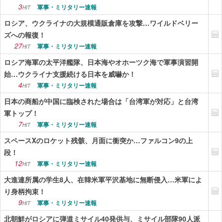
3
軍事・ミリタリー速報
HIT
ロシア、ウクライナの大規模通販倉庫を攻撃…ワイルドベリー
ズへの報復！
27
軍事・ミリタリー速報
HIT
ロシア海軍の太平洋艦隊、日本海やオホーツク海で軍事演習開
始…ウクライナ支援続ける日本を威嚇か！
4
軍事・ミリタリー速報
HIT
日本の商船が中国に臨検された場合は「台湾軍が対応」と台湾
軍トップ！
7
軍事・ミリタリー速報
HIT
スペースXのロケット残骸、月面に衝突か…ファルコン9の上
段！
12
軍事・ミリタリー速報
HIT
大進連所属の学生8人、在韓米軍平沢基地に無断侵入…米軍によ
り身柄拘束！
9
軍事・ミリタリー速報
HIT
北朝鮮がロシアに弾道ミサイル40発供与、ミサイル部隊90人派