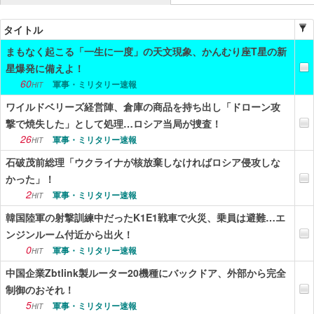
ニュース
タイトル
まもなく起こる「一生に一度」の天文現象、かんむり座T星の新
エンタメ
星爆発に備えよ！
スポーツ
60
軍事・ミリタリー速報
HIT
ワイルドベリーズ経営陣、倉庫の商品を持ち出し「ドローン攻
漫画・アニメ
撃で焼失した」として処理…ロシア当局が捜査！
ゲーム
26
軍事・ミリタリー速報
HIT
石破茂前総理「ウクライナが核放棄しなければロシア侵攻しな
Vtuber
かった」！
趣味
2
軍事・ミリタリー速報
HIT
韓国陸軍の射撃訓練中だったK1E1戦車で火災、乗員は避難…エ
生活
ンジンルーム付近から出火！
アダルト
0
軍事・ミリタリー速報
HIT
中国企業Zbtlink製ルーター20機種にバックドア、外部から完全
その他
制御のおそれ！
RSS配信一覧
5
軍事・ミリタリー速報
HIT