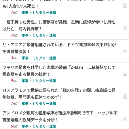
も3人含む7人死亡！
7
軍事・ミリタリー速報
HIT
「包丁持った男性」に警察官が発砲、左胸に銃弾が命中し男性
は死亡…河内長野市！
7
軍事・ミリタリー速報
HIT
リトアニアに常備配備されている、ドイツ連邦軍45装甲旅団が
実弾射撃演習！
3
軍事・ミリタリー速報
HIT
ヤモリの足裏を科学した米軍の装備「Z-Man」…粘着剤なしで
垂直壁を走る驚異の技術！
9
軍事・ミリタリー速報
HIT
ロスアラモスで極秘に語られた「緑の火球」の謎…核施設に異
常執着、専門家も正体つかめず！
7
軍事・ミリタリー速報
HIT
アンドロメダ銀河の星形成率が過去5億年間で低下…ハッブル宇
宙望遠鏡の観測データを分析！
5
軍事・ミリタリー速報
HIT