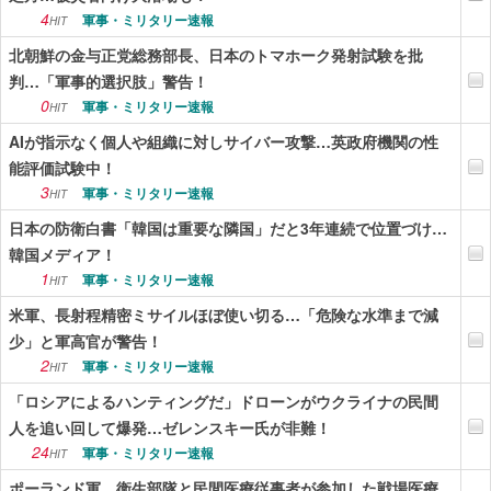
4
軍事・ミリタリー速報
HIT
北朝鮮の金与正党総務部長、日本のトマホーク発射試験を批
判…「軍事的選択肢」警告！
0
軍事・ミリタリー速報
HIT
AIが指示なく個人や組織に対しサイバー攻撃…英政府機関の性
能評価試験中！
3
軍事・ミリタリー速報
HIT
日本の防衛白書「韓国は重要な隣国」だと3年連続で位置づけ…
韓国メディア！
1
軍事・ミリタリー速報
HIT
米軍、長射程精密ミサイルほぼ使い切る…「危険な水準まで減
少」と軍高官が警告！
2
軍事・ミリタリー速報
HIT
「ロシアによるハンティングだ」ドローンがウクライナの民間
人を追い回して爆発…ゼレンスキー氏が非難！
24
軍事・ミリタリー速報
HIT
ポーランド軍、衛生部隊と民間医療従事者が参加した戦場医療