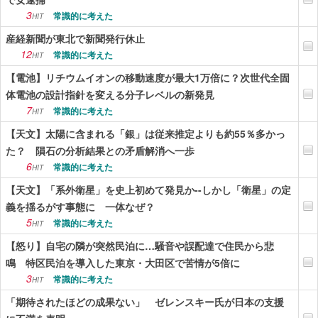
3
常識的に考えた
HIT
産経新聞が東北で新聞発行休止
12
常識的に考えた
HIT
【電池】リチウムイオンの移動速度が最大1万倍に？次世代全固
体電池の設計指針を変える分子レベルの新発見
7
常識的に考えた
HIT
【天文】太陽に含まれる「銀」は従来推定よりも約55％多かっ
た？ 隕石の分析結果との矛盾解消へ一歩
6
常識的に考えた
HIT
【天文】「系外衛星」を史上初めて発見か--しかし「衛星」の定
義を揺るがす事態に 一体なぜ？
5
常識的に考えた
HIT
【怒り】自宅の隣が突然民泊に…騒音や誤配達で住民から悲
鳴 特区民泊を導入した東京・大田区で苦情が5倍に
3
常識的に考えた
HIT
「期待されたほどの成果ない」 ゼレンスキー氏が日本の支援