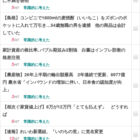
に不満を表明
5
常識的に考えた
HIT
【島根】コンビニで1800mlの麦焼酎（いいちこ）をズボンのポ
ケットに入れて万引き…54歳無職の男を逮捕 他の商品は会計
していた
5
常識的に考えた
HIT
家計資産の株比率､バブル期並み2割強 白書はインフレ防衛の
格差注視
5
常識的に考えた
HIT
【農産物】26年上半期の輸出額最高 2年連続で更新、8977億
円 農水省「インバウンドの増加に伴い、日本食の認知度が向
上」
3
常識的に考えた
HIT
【相次ぐ家賃値上げ】8万が12万円「とても払えず」 どうすれ
ば
6
常識的に考えた
HIT
【速報】れいわ新選組、「いのちの党」に党名変更
10
常識的に考えた
HIT