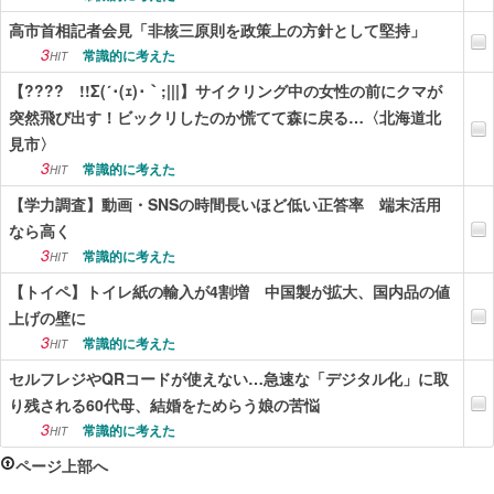
高市首相記者会見「非核三原則を政策上の方針として堅持」
3
常識的に考えた
HIT
【???? !!Σ(´･(ｪ)･｀;|||】サイクリング中の女性の前にクマが
突然飛び出す！ビックリしたのか慌てて森に戻る…〈北海道北
見市〉
3
常識的に考えた
HIT
【学力調査】動画・SNSの時間長いほど低い正答率 端末活用
なら高く
3
常識的に考えた
HIT
【トイペ】トイレ紙の輸入が4割増 中国製が拡大、国内品の値
上げの壁に
3
常識的に考えた
HIT
セルフレジやQRコードが使えない…急速な「デジタル化」に取
り残される60代母、結婚をためらう娘の苦悩
3
常識的に考えた
HIT
ページ上部へ