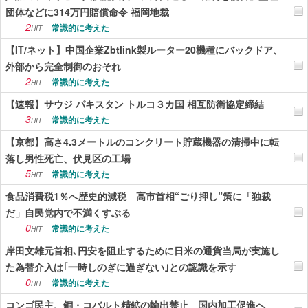
団体などに314万円賠償命令 福岡地裁
2
常識的に考えた
HIT
【IT/ネット】中国企業Zbtlink製ルーター20機種にバックドア、
外部から完全制御のおそれ
2
常識的に考えた
HIT
【速報】サウジ パキスタン トルコ３カ国 相互防衛協定締結
3
常識的に考えた
HIT
【京都】高さ4.3メートルのコンクリート貯蔵機器の清掃中に転
落し男性死亡、伏見区の工場
5
常識的に考えた
HIT
食品消費税1％へ歴史的減税 高市首相“ごり押し”策に「独裁
だ」自民党内で不満くすぶる
0
常識的に考えた
HIT
岸田文雄元首相､円安を阻止するために日米の通貨当局が実施し
た為替介入は｢一時しのぎに過ぎない｣との認識を示す
0
常識的に考えた
HIT
コンゴ民主、銅・コバルト精鉱の輸出禁止 国内加工促進へ