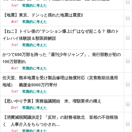
1
常識的に考えた
HIT
【地震】東京、ドンっと揺れた地震は震度2
4
常識的に考えた
HIT
【ねこ】トイレ後の“テンション爆上げ”はなぜ起こる？ 猫のト
イレハイ体験談＆獣医師解説
1
常識的に考えた
HIT
かつて650万部を誇った「週刊少年ジャンプ」、発行部数が初の
100万部割れ
4
常識的に考えた
HIT
任天堂、熊本地震を受け製品修理は無償対応（災害救助法適用
地域） 義援金5000万円寄付
1
常識的に考えた
HIT
【思いやり予算】実務協議開始 米、増額要求の構え
0
常識的に考えた
HIT
【消費減税閣議決定】「反対」の財務省敗北 首相の不信根強
く 人事介入をちらつかされ…
1
常識的に考えた
HIT