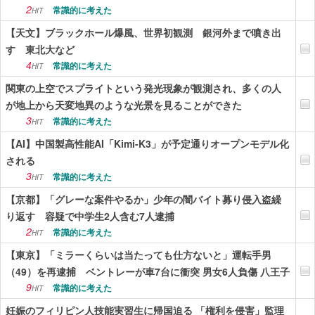
2
常識的に考えた
HIT
【天文】ブラックホール爆風、世界初観測 銀河外まで噴き出
す 東北大など
4
常識的に考えた
HIT
関東の上空でスプライトという発光現象が観測され、多くの人
が地上から天変地異のような光景を見ることができた
3
常識的に考えた
HIT
【AI】中国製高性能AI「Kimi-K3」が予定通りオープンモデル化
される
3
常識的に考えた
HIT
【京都】「グレーな案件やるか」少年の闇バイト募り侵入盗繰
り返す 容疑で中学生2人含む7人逮捕
2
常識的に考えた
HIT
【東京】「ミラーくらいは当たっても仕方ないと」運転手男
（49）を再逮捕 ベントレーが車7台に衝突 男女6人負傷 八王子
9
常識的に考えた
HIT
妊娠のフィリピン人技能実習生に帰国迫る 「権利を侵害」監理