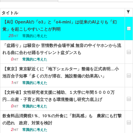
ニュース
タイトル
【AI】OpenAIの「o3」と「o4-mini」は従来のAIよりも「幻
エンタメ
覚」を起こしやすいことが判明
スポーツ
25
常識的に考えた
HIT
「盆踊り」は騒音か 苦情数件会場半減 無音の中イヤホンから流
漫画・アニメ
れる曲に合わせ踊るサイレント盆ダンスも
ゲーム
0
常識的に考えた
HIT
【東京】東京駅近くに「地下シェルター」整備を正式表明…小
Vtuber
池百合子知事「多くの方が滞在、施設整備の効果高い」
趣味
1
常識的に考えた
HIT
【文科省】女性研究者支援に補助、１大学に年間５０００万
生活
円…出産・子育と両立できる環境整備し研究力底上げ
アダルト
0
常識的に考えた
HIT
飲食料品消費税1％、10％の外食に「割高感」も 農家にも打撃
その他
の恐れ 政府、対策を検討
RSS配信一覧
2
常識的に考えた
HIT