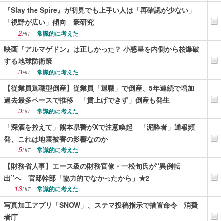
『Slay the Spire』が初見でも上手い人は「再確認が少ない」
「視野が広い」傾向 豪研究
2
常識的に考えた
HIT
映画『アルマゲドン』は正しかった？ 小惑星を内側から核爆破
する地球防衛策
3
常識的に考えた
HIT
【従業員退職型倒産】従業員「退職」で倒産、5年連続で増加
過去最多ペースで推移 「賃上げできず」倒産も発生
3
常識的に考えた
HIT
「深酒を控えて」熊本県警がXで注意喚起 「泥酔者」通報頻
発、これは地震被害の影響なのか
5
常識的に考えた
HIT
【財務省人事】エース級の財務官僚・一松旬氏が“異例転
出”へ 官邸幹部「協力的でなかったから」★2
13
常識的に考えた
HIT
写真加工アプリ「SNOW」、ステマ投稿指示で措置命令 消費
者庁