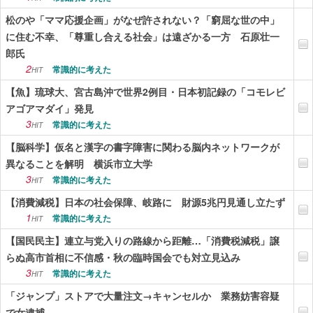
松のや「ママ応援企画」がなぜ許されない？「窮屈な世の中」
に住む不幸、「尊重し合える社会」は遠ざかる一方 石原壮一
郎氏
2
常識的に考えた
HIT
【魚】琉球大、宮古島沖で世界2例目・日本初記録の「コモレビ
アゴアマダイ」発見
3
常識的に考えた
HIT
【脳科学】仮名と漢字の書字障害に関わる脳内ネットワークが
異なることを解明 横浜市立大学
3
常識的に考えた
HIT
【消費減税】日本の社会保障、岐路に 財源5兆円見通し立たず
1
常識的に考えた
HIT
【国民民主】連立与党入りの路線から距離…「消費税減税」譲
らぬ高市首相に不信感・秋の臨時国会でも対立見込み
3
常識的に考えた
HIT
「ジャンプ」ストアで大量注文→キャンセルか 業務妨害容疑
で女逮捕