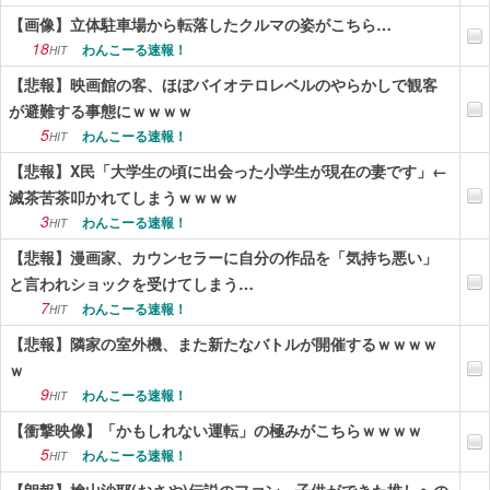
【画像】立体駐車場から転落したクルマの姿がこちら…
18
わんこーる速報！
HIT
【悲報】映画館の客、ほぼバイオテロレベルのやらかしで観客
が避難する事態にｗｗｗｗ
5
わんこーる速報！
HIT
【悲報】X民「大学生の頃に出会った小学生が現在の妻です」←
滅茶苦茶叩かれてしまうｗｗｗｗ
3
わんこーる速報！
HIT
【悲報】漫画家、カウンセラーに自分の作品を「気持ち悪い」
と言われショックを受けてしまう…
7
わんこーる速報！
HIT
【悲報】隣家の室外機、また新たなバトルが開催するｗｗｗｗ
ｗ
9
わんこーる速報！
HIT
【衝撃映像】「かもしれない運転」の極みがこちらｗｗｗｗ
5
わんこーる速報！
HIT