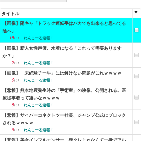
ニュース
タイトル
【画像】陽キャ「トラック運転手はバカでも出来ると思ってる
エンタメ
陰へ」
スポーツ
15
わんこーる速報！
HIT
【画像】新人女性声優、水着になる「これって需要あります
漫画・アニメ
か？」
ゲーム
2
わんこーる速報！
HIT
【画像】「未経験チー牛」には解けない問題がこれｗｗｗｗ
Vtuber
6
わんこーる速報！
HIT
趣味
【悲報】熊本地震発生時の「手術室」の映像、公開される。医
療従事者って凄いなｗｗｗｗ
生活
8
わんこーる速報！
HIT
アダルト
【悲報】サイバーコネクトツー社長、ジャンプ公式にブロック
されるｗｗｗｗ
その他
6
わんこーる速報！
HIT
RSS配信一覧
【悲報】美女インフルエンサー「残クレじゃなくて一括でアル