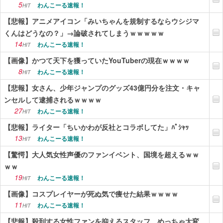
5
わんこーる速報！
HIT
【悲報】アニメアイコン「みいちゃんを規制するならウシジマ
くんはどうなの？」→論破されてしまうｗｗｗｗｗ
14
わんこーる速報！
HIT
【画像】かつて天下を獲っていたYouTuberの現在ｗｗｗｗ
8
わんこーる速報！
HIT
【悲報】女さん、少年ジャンプのグッズ43億円分を注文・キャ
ンセルして逮捕されるｗｗｗｗ
27
わんこーる速報！
HIT
【悲報】ライター「ちいかわが反社とコラボしてた」ﾊﾟｼｬｯ
13
わんこーる速報！
HIT
【驚愕】大人気女性声優のファンイベント、国境を超えるｗｗ
ｗｗ
19
わんこーる速報！
HIT
【画像】コスプレイヤーが死ぬ気で痩せた結果ｗｗｗｗ
11
わんこーる速報！
HIT
【悲報】殺到する女性ファンを抑えるスタッフ、めっちゃ大変