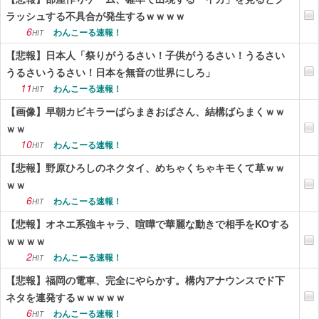
ラッシュする不具合が発生するｗｗｗｗ
6
わんこーる速報！
HIT
【悲報】日本人「祭りがうるさい！子供がうるさい！うるさい
うるさいうるさい！日本を無音の世界にしろ」
11
わんこーる速報！
HIT
【画像】早朝カビキラーばらまきおばさん、結構ばらまくｗｗ
ｗｗ
10
わんこーる速報！
HIT
【悲報】野原ひろしのネクタイ、めちゃくちゃキモくて草ｗｗ
ｗｗ
6
わんこーる速報！
HIT
【悲報】オネエ系強キャラ、喧嘩で華麗な動きで相手をKOする
ｗｗｗｗ
2
わんこーる速報！
HIT
【悲報】福岡の電車、完全にやらかす。構内アナウンスでド下
ネタを連発するｗｗｗｗｗ
6
わんこーる速報！
HIT