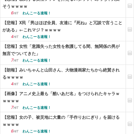
そうｗｗｗｗ
6
わんこーる速報！
HIT
【悲報】X民「男はほぼ全員、友達に『死ね』と冗談で言うこと
がある」←これマジ？ｗｗｗｗ
4
わんこーる速報！
HIT
【悲報】女性「意識失った女性を救護してる間、無関係の男が
無言でついてきた」
7
わんこーる速報！
HIT
【朗報】みいちゃんと山田さん、大物漫画家たちから絶賛され
るｗｗｗｗ
4
わんこーる速報！
HIT
【画像】アニメ史上最も「酷いあだ名」をつけられたキャラｗ
ｗｗｗｗ
7
わんこーる速報！
HIT
【悲報】女の子、被災地に大量の「手作りおにぎり」を届ける
ｗｗｗｗ
6
わんこーる速報！
HIT