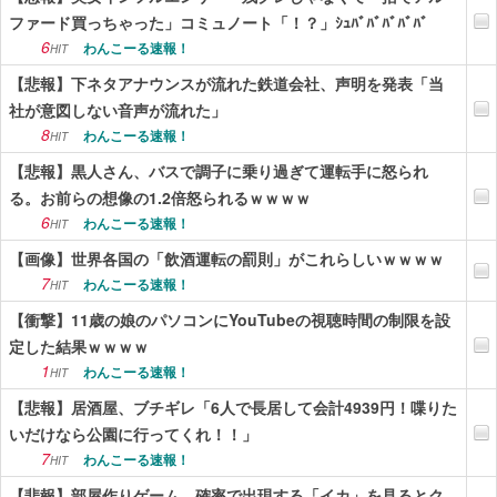
ファード買っちゃった」コミュノート「！？」ｼｭﾊﾞﾊﾞﾊﾞﾊﾞﾊﾞ
6
わんこーる速報！
HIT
【悲報】下ネタアナウンスが流れた鉄道会社、声明を発表「当
社が意図しない音声が流れた」
8
わんこーる速報！
HIT
【悲報】黒人さん、バスで調子に乗り過ぎて運転手に怒られ
る。お前らの想像の1.2倍怒られるｗｗｗｗ
6
わんこーる速報！
HIT
【画像】世界各国の「飲酒運転の罰則」がこれらしいｗｗｗｗ
7
わんこーる速報！
HIT
【衝撃】11歳の娘のパソコンにYouTubeの視聴時間の制限を設
定した結果ｗｗｗｗ
1
わんこーる速報！
HIT
【悲報】居酒屋、ブチギレ「6人で長居して会計4939円！喋りた
いだけなら公園に行ってくれ！！」
7
わんこーる速報！
HIT
【悲報】部屋作りゲーム、確率で出現する「イカ」を見るとク