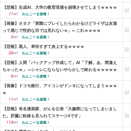
【悲報】生成AI、大学の教育現場を崩壊させてしまうｗｗｗｗ
11
わんこーる速報！
HIT
【画像】オタク「実際にプレイしたらわかるけどライザは友達
って感じで性的な目では見れないｗ」←これｗｗｗｗ
3
わんこーる速報！
HIT
【悲報】黒人、卑怯すぎて炎上するｗｗｗｗ
36
わんこーる速報！
HIT
【悲報】人間「バックアップ作成して」AI「了解。あ、間違え
ちゃったｗ」→シャレにならないやらかしで終わるｗｗｗｗｗ
8
わんこーる速報！
HIT
【画像】ドコモ銀行、アイコンがドンキになってしまうｗｗｗ
ｗ
11
わんこーる速報！
HIT
【悲報】有名漫画家、がんを公表「大腸癌になってしまいまし
た。肝臓に転移も見られてステージ4です」
119
わんこーる速報！
HIT