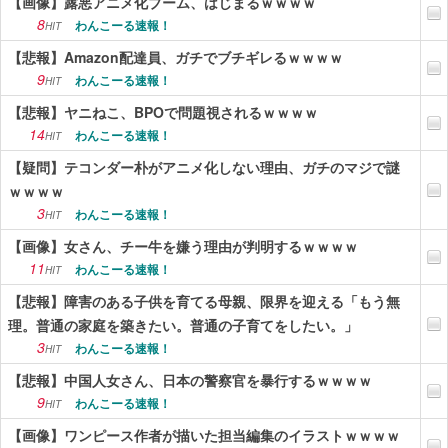
【画像】露悪アニメ化ブーム、はじまるｗｗｗｗ
8
わんこーる速報！
HIT
【悲報】Amazon配達員、ガチでブチギレるｗｗｗｗ
9
わんこーる速報！
HIT
【悲報】ヤニねこ、BPOで問題視されるｗｗｗｗ
14
わんこーる速報！
HIT
【疑問】テコンダー朴がアニメ化しない理由、ガチのマジで謎
ｗｗｗｗ
3
わんこーる速報！
HIT
【画像】女さん、チー牛を嫌う理由が判明するｗｗｗｗ
11
わんこーる速報！
HIT
【悲報】障害のある子供を育てる母親、限界を迎える「もう無
理。普通の家庭を築きたい。普通の子育てをしたい。」
3
わんこーる速報！
HIT
【悲報】中国人女さん、日本の警察官を暴行するｗｗｗｗ
9
わんこーる速報！
HIT
【画像】ワンピース作者が描いた担当編集のイラストｗｗｗｗ