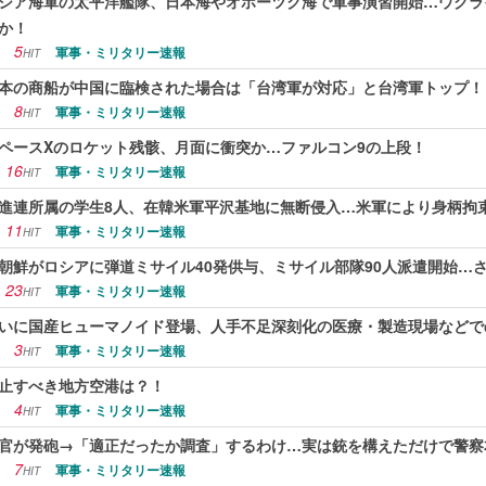
シア海軍の太平洋艦隊、日本海やオホーツク海で軍事演習開始…ウクラ
か！
5
軍事・ミリタリー速報
HIT
本の商船が中国に臨検された場合は「台湾軍が対応」と台湾軍トップ！
8
軍事・ミリタリー速報
HIT
ペースXのロケット残骸、月面に衝突か…ファルコン9の上段！
16
軍事・ミリタリー速報
HIT
進連所属の学生8人、在韓米軍平沢基地に無断侵入…米軍により身柄拘
11
軍事・ミリタリー速報
HIT
朝鮮がロシアに弾道ミサイル40発供与、ミサイル部隊90人派遣開始…さ
23
軍事・ミリタリー速報
HIT
いに国産ヒューマノイド登場、人手不足深刻化の医療・製造現場などで
3
軍事・ミリタリー速報
HIT
止すべき地方空港は？！
4
軍事・ミリタリー速報
HIT
官が発砲→「適正だったか調査」するわけ…実は銃を構えただけで警察
7
軍事・ミリタリー速報
HIT