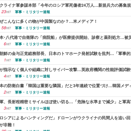
クライナ軍参謀本部「今年のロシア軍死傷者24万人…新規兵力の募集
23
軍事・ミリタリー速報
HIT
ぜこんなに多くの物が中国製なのか？…米メディア！
58
軍事・ミリタリー速報
HIT
本･八代港で自衛隊の「病院船」が医療提供開始、診察と薬剤処方…被
6
軍事・ミリタリー速報
HIT
朝鮮の金与正党総務部長、日本のトマホーク発射試験を批判…「軍事的
1
軍事・ミリタリー速報
HIT
Iが指示なく個人や組織に対しサイバー攻撃…英政府機関の性能評価試験
4
軍事・ミリタリー速報
HIT
本の防衛白書「韓国は重要な隣国」だと3年連続で位置づけ…韓国メデ
2
軍事・ミリタリー速報
HIT
軍、長射程精密ミサイルほぼ使い切る…「危険な水準まで減少」と軍高
3
軍事・ミリタリー速報
HIT
ロシアによるハンティングだ」ドローンがウクライナの民間人を追い回
が非難！