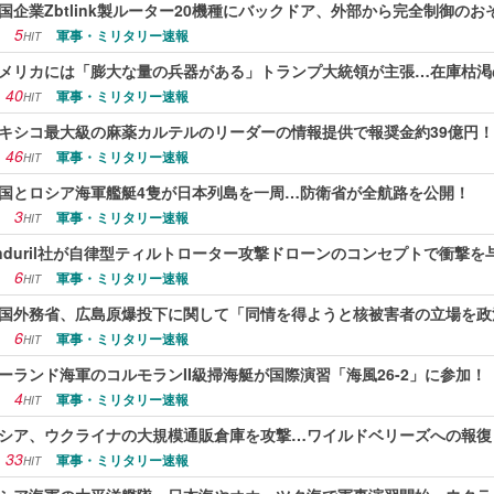
国企業Zbtlink製ルーター20機種にバックドア、外部から完全制御のお
5
軍事・ミリタリー速報
HIT
メリカには「膨大な量の兵器がある」トランプ大統領が主張…在庫枯渇
40
軍事・ミリタリー速報
HIT
キシコ最大級の麻薬カルテルのリーダーの情報提供で報奨金約39億円
46
軍事・ミリタリー速報
HIT
国とロシア海軍艦艇4隻が日本列島を一周…防衛省が全航路を公開！
3
軍事・ミリタリー速報
HIT
nduril社が自律型ティルトローター攻撃ドローンのコンセプトで衝撃を
6
軍事・ミリタリー速報
HIT
国外務省、広島原爆投下に関して「同情を得ようと核被害者の立場を政
6
軍事・ミリタリー速報
HIT
ーランド海軍のコルモランII級掃海艇が国際演習「海風26-2」に参加！
4
軍事・ミリタリー速報
HIT
シア、ウクライナの大規模通販倉庫を攻撃…ワイルドベリーズへの報復
33
軍事・ミリタリー速報
HIT