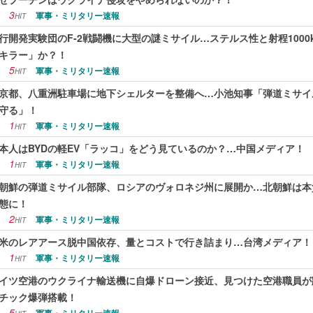
3
軍事・ミリタリー速報
HIT
行開発実験団のF-2戦闘機に大型の謎ミサイル…ステルス性と射程100
キラー」か？！
5
軍事・ミリタリー速報
HIT
京都、八重洲駐車場に地下シェルターを整備へ…小池知事「弾道ミサイ
守る」！
1
軍事・ミリタリー速報
HIT
本人はBYDの軽EV「ラッコ」をどう見ているのか？…中国メディア！
1
軍事・ミリタリー速報
HIT
朝鮮の弾道ミサイル部隊、ロシアのヴォロネジ州に展開か…北朝鮮は本
態に！
2
軍事・ミリタリー速報
HIT
米のレアアース脱中国依存、量とコストで行き詰まり…台湾メディア！
1
軍事・ミリタリー速報
HIT
イツ空港のウクライナ輸送機に自爆ドローン接近、見つけた空港職員が
チック爆弾搭載！
5