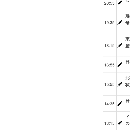
20:55
飛
19:35
母
東
18:15
産
日
16:55
北
15:55
状
日
14:35
ド
13:15
ス