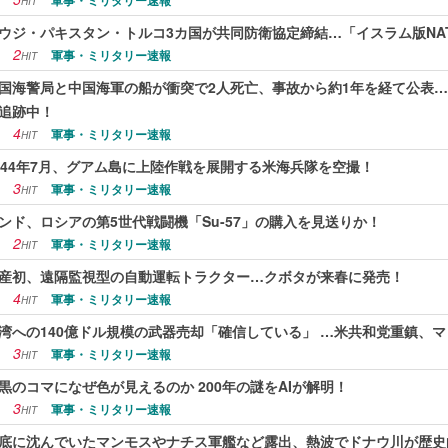
軍事・ミリタリー速報
HIT
ウジ・パキスタン・トルコ3カ国が共同防衛協定締結…「イスラム版NA
2
軍事・ミリタリー速報
HIT
国海警局と中国海軍の船が衝突で2人死亡、事故から約1年を経て公表
追跡中！
4
軍事・ミリタリー速報
HIT
944年7月、グアム島に上陸作戦を展開する米海兵隊を空撮！
3
軍事・ミリタリー速報
HIT
ンド、ロシアの第5世代戦闘機「Su-57」の購入を見送りか！
2
軍事・ミリタリー速報
HIT
産初、遠隔監視型の自動運転トラクター…クボタが来春に発売！
4
軍事・ミリタリー速報
HIT
湾への140億ドル規模の武器売却「確信している」 …米共和党重鎮、
3
軍事・ミリタリー速報
HIT
黒のコマになぜ色が見えるのか 200年の謎をAIが解明！
3
軍事・ミリタリー速報
HIT
底に沈んでいたマンモスやナチス軍艦など露出、熱波でドナウ川が歴史