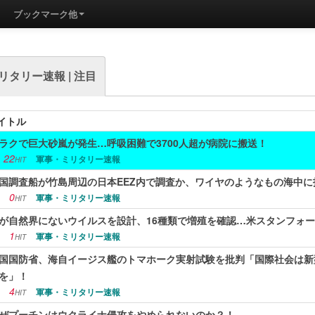
ブックマーク他
リタリー速報 | 注目
イトル
ラクで巨大砂嵐が発生…呼吸困難で3700人超が病院に搬送！
22
軍事・ミリタリー速報
HIT
国調査船が竹島周辺の日本EEZ内で調査か、ワイヤのようなもの海中
0
軍事・ミリタリー速報
HIT
Iが自然界にないウイルスを設計、16種類で増殖を確認…米スタンフォ
1
軍事・ミリタリー速報
HIT
国国防省、海自イージス艦のトマホーク実射試験を批判「国際社会は新
を」！
4
軍事・ミリタリー速報
HIT
ぜプーチンはウクライナ侵攻をやめられないのか？！