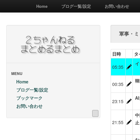
Home
ブログ一覧/設定
お問い合わせ
軍事・ミ
日時
タ
イ
05:35
MENU
韓
Home
00:35
ブログ一覧/設定
ブックマーク
A
23:15
お問い合わせ
中
21:55
止
な