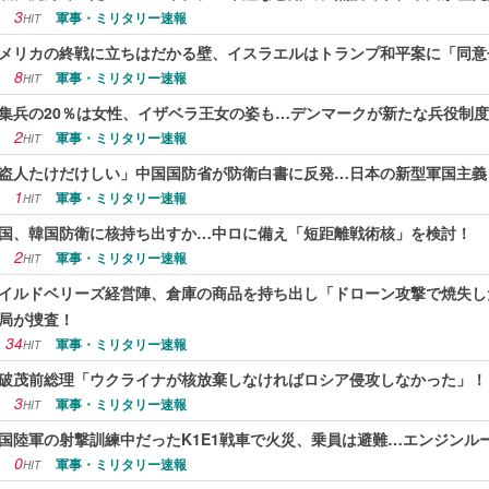
3
軍事・ミリタリー速報
HIT
メリカの終戦に立ちはだかる壁、イスラエルはトランプ和平案に「同意
8
軍事・ミリタリー速報
HIT
集兵の20％は女性、イザベラ王女の姿も…デンマークが新たな兵役制
2
軍事・ミリタリー速報
HIT
盗人たけだけしい」中国国防省が防衛白書に反発…日本の新型軍国主義
1
軍事・ミリタリー速報
HIT
国、韓国防衛に核持ち出すか…中ロに備え「短距離戦術核」を検討！
2
軍事・ミリタリー速報
HIT
イルドベリーズ経営陣、倉庫の商品を持ち出し「ドローン攻撃で焼失し
局が捜査！
34
軍事・ミリタリー速報
HIT
破茂前総理「ウクライナが核放棄しなければロシア侵攻しなかった」！
3
軍事・ミリタリー速報
HIT
国陸軍の射撃訓練中だったK1E1戦車で火災、乗員は避難…エンジンル
0
軍事・ミリタリー速報
HIT