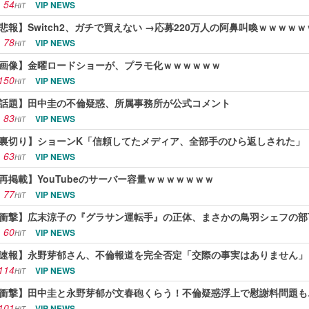
54
VIP NEWS
HIT
悲報】Switch2、ガチで買えない →応募220万人の阿鼻叫喚ｗｗｗｗｗ
78
VIP NEWS
HIT
画像】金曜ロードショーが、プラモ化ｗｗｗｗｗｗ
150
VIP NEWS
HIT
話題】田中圭の不倫疑惑、所属事務所が公式コメント
83
VIP NEWS
HIT
裏切り】ショーンK「信頼してたメディア、全部手のひら返しされた」
63
VIP NEWS
HIT
再掲載】YouTubeのサーバー容量ｗｗｗｗｗｗｗ
77
VIP NEWS
HIT
衝撃】広末涼子の『グラサン運転手』の正体、まさかの鳥羽シェフの部
60
VIP NEWS
HIT
速報】永野芽郁さん、不倫報道を完全否定「交際の事実はありません」
114
VIP NEWS
HIT
衝撃】田中圭と永野芽郁が文春砲くらう！不倫疑惑浮上で慰謝料問題も
101
VIP NEWS