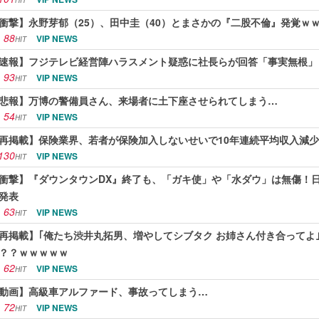
HIT
衝撃】永野芽郁（25）、田中圭（40）とまさかの『二股不倫』発覚ｗ
88
VIP NEWS
HIT
速報】フジテレビ経営陣ハラスメント疑惑に社長らが回答「事実無根」
93
VIP NEWS
HIT
悲報】万博の警備員さん、来場者に土下座させられてしまう…
54
VIP NEWS
HIT
再掲載】保険業界、若者が保険加入しないせいで10年連続平均収入減
130
VIP NEWS
HIT
衝撃】『ダウンタウンDX』終了も、「ガキ使」や「水ダウ」は無傷！日
発表
63
VIP NEWS
HIT
再掲載】｢俺たち渋井丸拓男、増やしてシブタク お姉さん付き合ってよ
？？ｗｗｗｗｗ
62
VIP NEWS
HIT
動画】高級車アルファード、事故ってしまう…
72
VIP NEWS
HIT