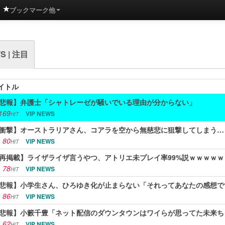
ブックマーク他
S | 注目
イトル
悲報】弁護士「シャトレーゼが騒いでいる理由が分からない」
169
VIP NEWS
HIT
衝撃】オーストラリアさん、コアラを空から無慈悲に狙撃してしまう…
80
VIP NEWS
HIT
再掲載】ライザライザ言うやつ、アトリエ未プレイ率99%説ｗｗｗｗｗ
78
VIP NEWS
HIT
悲報】小学生さん、ひろゆき化が止まらない「それってあなたの感想で
86
VIP NEWS
HIT
悲報】小籔千豊「ネット配信のダウンタウンはワイらが思ってた未来ち
62
VIP NEWS
HIT