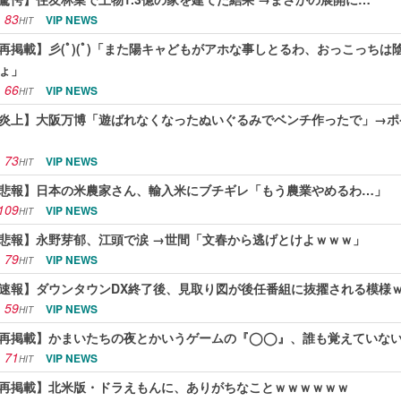
83
VIP NEWS
HIT
再掲載】彡(ﾟ)(ﾟ)「また陽キャどもがアホな事しとるわ、おっこっち
ょ」
66
VIP NEWS
HIT
炎上】大阪万博「遊ばれなくなったぬいぐるみでベンチ作ったで」→ポ
73
VIP NEWS
HIT
悲報】日本の米農家さん、輸入米にブチギレ「もう農業やめるわ…」
109
VIP NEWS
HIT
悲報】永野芽郁、江頭で涙 →世間「文春から逃げとけよｗｗｗ」
79
VIP NEWS
HIT
速報】ダウンタウンDX終了後、見取り図が後任番組に抜擢される模様
59
VIP NEWS
HIT
再掲載】かまいたちの夜とかいうゲームの『◯◯』、誰も覚えていな
71
VIP NEWS
HIT
再掲載】北米版・ドラえもんに、ありがちなことｗｗｗｗｗｗ