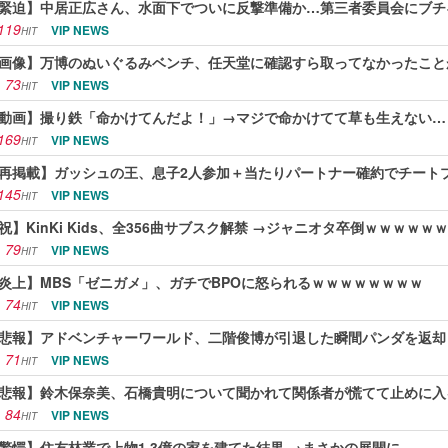
緊迫】中居正広さん、水面下でついに反撃準備か…第三者委員会にブチ
119
VIP NEWS
HIT
画像】万博のぬいぐるみベンチ、任天堂に確認すら取ってなかったこと
73
VIP NEWS
HIT
動画】撮り鉄「命かけてんだよ！」→マジで命かけてて草も生えない…
169
VIP NEWS
HIT
再掲載】ガッシュの王、息子2人参加＋当たりパートナー確約でチート
145
VIP NEWS
HIT
祝】KinKi Kids、全356曲サブスク解禁 →ジャニオタ卒倒ｗｗｗｗｗ
79
VIP NEWS
HIT
炎上】MBS「ゼニガメ」、ガチでBPOに怒られるｗｗｗｗｗｗｗｗ
74
VIP NEWS
HIT
悲報】アドベンチャーワールド、二階俊博が引退した瞬間パンダを返却
71
VIP NEWS
HIT
悲報】鈴木保奈美、石橋貴明について聞かれて関係者が慌てて止めに入
84
VIP NEWS
HIT
驚愕】住友林業で上物1.3億の家を建てた結果 →まさかの展開に…