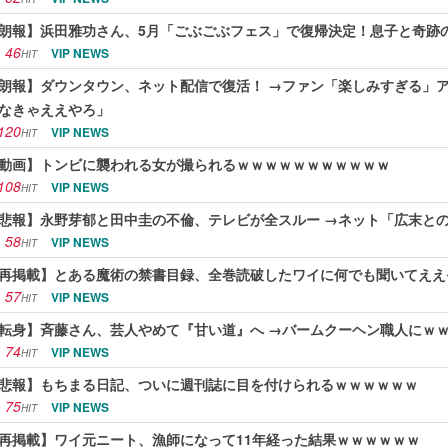
朗報】浜田雅功さん、5月「ごぶごぶフェス」で復帰決定！息子と奇跡
46
VIP NEWS
HIT
朗報】ダウンタウン、ネット配信で復活！ →ファン「楽しみすぎる」
なきゃええやろ」
120
VIP NEWS
HIT
動画】トンビに襲われる女が撮られるｗｗｗｗｗｗｗｗｗｗｗ
108
VIP NEWS
HIT
悲報】永野芽郁と田中圭の不倫、テレビが全スルー →ネット「広末と
58
VIP NEWS
HIT
再掲載】とある魔術の禁書目録、全巻読破したワイに何でも聞いてええ
57
VIP NEWS
HIT
転身】斉藤さん、芸人やめて『甘い道』へ →バームクーヘン職人にｗ
74
VIP NEWS
HIT
悲報】もちまる日記、ついに週刊誌に目を付けられるｗｗｗｗｗｗ
75
VIP NEWS
HIT
再掲載】ワイ元ニート、漁師になって11年経った結果ｗｗｗｗｗｗ