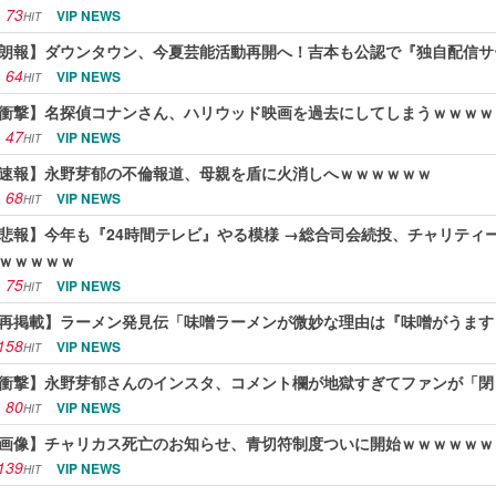
73
VIP NEWS
HIT
朗報】ダウンタウン、今夏芸能活動再開へ！吉本も公認で『独自配信サ
64
VIP NEWS
HIT
衝撃】名探偵コナンさん、ハリウッド映画を過去にしてしまうｗｗｗｗ
47
VIP NEWS
HIT
速報】永野芽郁の不倫報道、母親を盾に火消しへｗｗｗｗｗｗ
68
VIP NEWS
HIT
悲報】今年も『24時間テレビ』やる模様 →総合司会続投、チャリティ
ｗｗｗｗｗ
75
VIP NEWS
HIT
再掲載】ラーメン発見伝「味噌ラーメンが微妙な理由は『味噌がうます
158
VIP NEWS
HIT
衝撃】永野芽郁さんのインスタ、コメント欄が地獄すぎてファンが「閉
80
VIP NEWS
HIT
画像】チャリカス死亡のお知らせ、青切符制度ついに開始ｗｗｗｗｗｗ
139
VIP NEWS
HIT